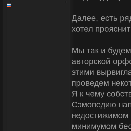
Далее, есть ря
хотел прояснит
Мы так и буде
авторской орф
этими вырвигл
проведем неко
Я к чему собст
Сэмопедию напи
недостижимом и
минимумом бес