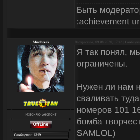
Быть модерато
:achievement u
Mindbreak
Воскресенье, 09.08.2020, 17:43 | Сообщен
Я так понял, м
ограничены.
Нужен ли нам 
сваливать туда
номеров 101 16
Изгоняю Беспонт
бомба творчест
SAMLOL)
Сообщений: 1349