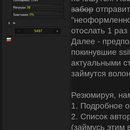
Сообщений: 1349
забор
отправит
Награды:
32
Замечания:
0%
"неоформленно
отослать 1 раз
5497
Далее - предпо
покинувшие ssi
актуальными с
займутся воло
Резюмируя, на
1. Подробное 
2. Список авто
(займусь этим 