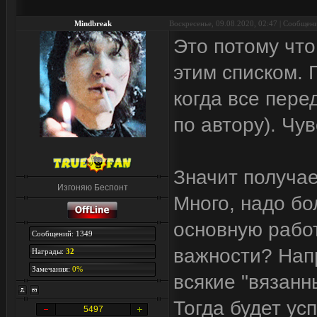
Mindbreak
Воскресенье, 09.08.2020, 02:47 | Сообщен
Это потому что
этим списком. 
когда все пере
по автору). Чу
Значит получае
Изгоняю Беспонт
Много, надо бо
основную работ
Сообщений: 1349
важности? Нап
Награды:
32
Замечания:
0%
всякие "вязанн
Тогда будет ус
5497