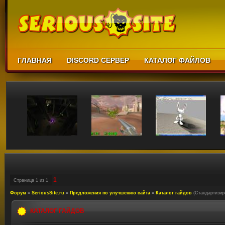
ГЛАВНАЯ
DISCORD СЕРВЕР
КАТАЛОГ ФАЙЛОВ
1
Страница
1
из
1
Форум
»
SeriousSite.ru
»
Предложения по улучшению сайта
»
Каталог гайдов
(Стандартизир
КАТАЛОГ ГАЙДОВ