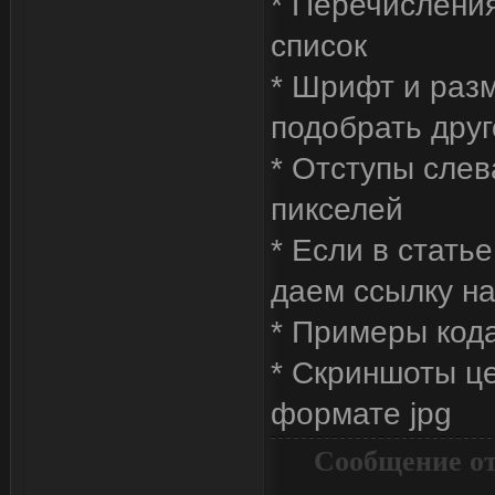
* Перечисления
список
* Шрифт и разм
подобрать друг
* Отступы слев
пикселей
* Если в стать
даем ссылку н
* Примеры код
* Скриншоты це
формате jpg
Сообщение о