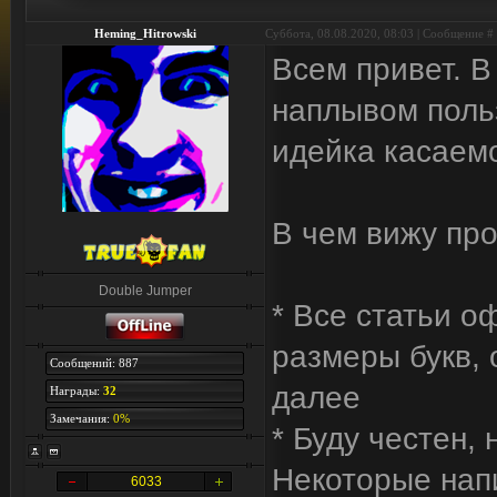
Heming_Hitrowski
Суббота, 08.08.2020, 08:03 | Сообщение #
Всем привет. 
наплывом польз
идейка касаемо
В чем вижу пр
Double Jumper
* Все статьи о
размеры букв, 
Сообщений: 887
далее
Награды:
32
Замечания:
0%
* Буду честен,
Некоторые нап
6033