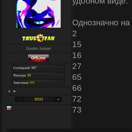
удобном виде.
Однозначно на
2
15
Double Jumper
16
27
Сообщений: 887
65
Награды:
32
Замечания:
0%
66
72
6033
73