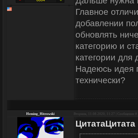
Дальше нужна н
6884
Главное отличи
добавлении пол
обновлять ниче
категорию и ст
категории для 
Надеюсь идея п
технически?
Heming_Hitrowski
Вторник, 11.08.2020, 11:27 | Сообщение #
Цитата
Цитата