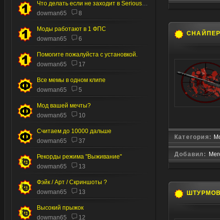
Что делать если не заходит в Serious editor
dowman65
8
Моды работают в 1 ФПС
СНАЙПЕ
dowman65
6
Помогите пожалуйста с установкой.
dowman65
17
Все мемы в одном клипе
dowman65
5
Мод вашей мечты?
dowman65
10
Считаем до 10000 дальше
Категория:
Мо
dowman65
37
Добавил:
Mer
Рекорды режима "Выживание"
dowman65
13
Фэйк / Арт / Скриншоты ?
dowman65
13
ШТУРМО
Высокий прыжок
dowman65
12