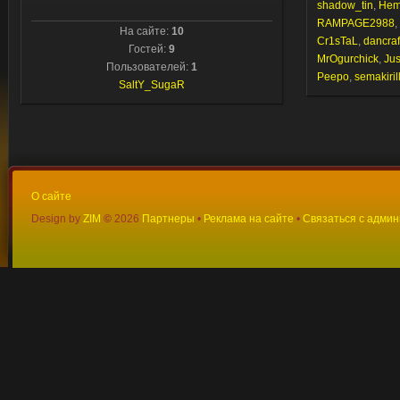
shadow_tin
,
Hem
RAMPAGE2988
,
На сайте:
10
Cr1sTaL
,
dancraf
Гостей:
9
MrOgurchick
,
Jus
Пользователей:
1
Peepo
,
semakiril
SaltY_SugaR
О сайте
Design by
ZIM
©
2026
Партнеры
•
Реклама на сайте
•
Связаться с адми