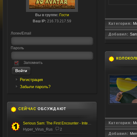
Вы в группе:
Гости
Ваш IP:
216.73.217.59
Категория:
Мо
Логин/Email
Добавил:
San
Пароль
КОЛОКОЛ
Запомнить
Регистрация
Забыли пароль?
СЕЙЧАС
ОБСУЖДАЮТ
Категория:
Мо
Serious Sam: The First Encounter - Internal Test
Hyper_Virus_Rus
2
Добавил:
Mer