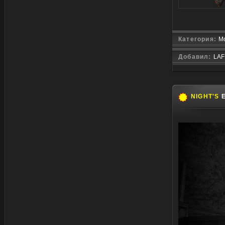
Категория:
Мо
Добавил:
LAF
NIGHT'S
E