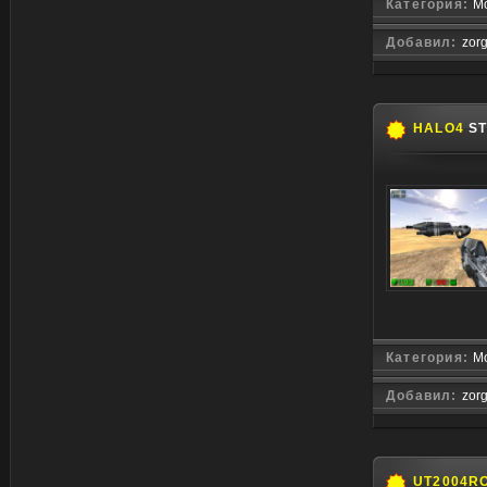
Категория:
Мо
Добавил:
zor
HALO4
ST
Категория:
Мо
Добавил:
zor
UT2004R