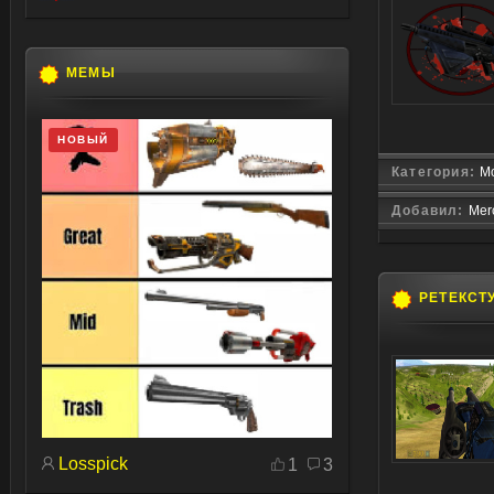
МЕМЫ
НОВЫЙ
Категория:
Мо
Добавил:
Mer
РЕТЕКСТ
Losspick
1
3