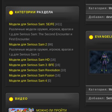
Категория:
М
КАТЕГОРИИ
РАЗДЕЛА
Добавил:
devo
Модели для Serious Sam: SE/FE
[411]
Различные модели оружия, игроков, врагов и
т.д для Serious Sam: The Second Encounter и
EVANGEL
First Encounter.
Модели для Serious Sam 2
[86]
Различные модели оружия, игроков, врагов и
т.д для Serious Sam 2
Модели для Serious Sam HD
[16]
Модели для Serious Sam 3: BFE
[16]
Модели для Serious Sam Revolution
[10]
Модели для Serious Sam Fusion
[16]
Модели для Serious Sam 4
[0]
Категория:
М
Добавил:
Ser
ВИДЕО
МОЖНО ЛИ ПРОЙТИ