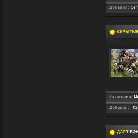
Добавил:
Ser
СКРЫТЫ
Категория:
М
Добавил:
T02
ДАРТ
ВЭ