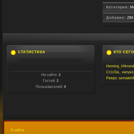
Категория:
М
Добавил:
ZIM
СТАТИСТИКА
КТО СЕГ
Heming_Hitrows
Cr1sTaL
,
vanya1
На сайте:
2
Peepo
,
semakiril
Гостей:
2
Пользователей:
0
О сайте