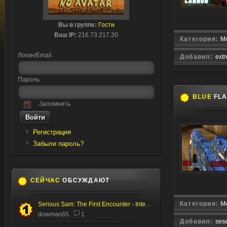
Вы в группе:
Гости
Ваш IP:
216.73.217.30
Категория:
М
Логин/Email
Добавил:
ext
Пароль
BLUE
FL
Запомнить
Регистрация
Забыли пароль?
СЕЙЧАС
ОБСУЖДАЮТ
Категория:
М
Serious Sam: The First Encounter - Internal Test
dowman65
1
Добавил:
ses