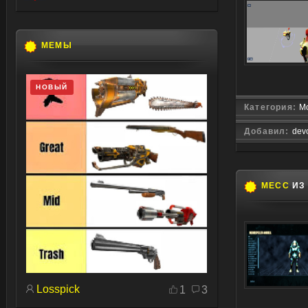
МЕМЫ
НОВЫЙ
Категория:
М
Добавил:
devo
MECC
ИЗ 
Losspick
1
3