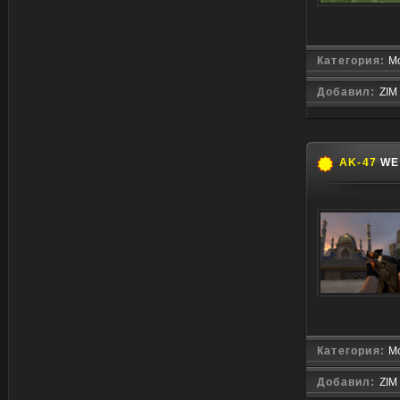
Категория:
М
Добавил:
ZIM
AK-47
WE
Категория:
М
Добавил:
ZIM