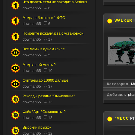
Что делать если не заходит в Serious editor
dowman65
8
Моды работают в 1 ФПС
WALKER
dowman65
6
Помогите пожалуйста с установкой.
dowman65
17
Все мемы в одном клипе
dowman65
5
Мод вашей мечты?
dowman65
10
Считаем до 10000 дальше
Категория:
М
dowman65
37
Добавил:
pha
Рекорды режима "Выживание"
dowman65
13
Фэйк / Арт / Скриншоты ?
dowman65
13
"MECC
PI
Высокий прыжок
dowman65
12