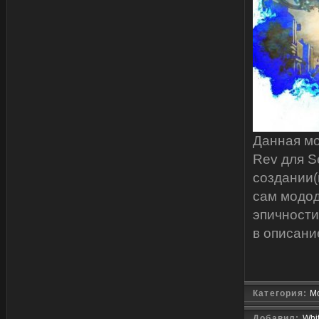
Данная м
Rev для S
создании(
сам модод
эпичности
в описани
Категория:
Мо
Добавил:
Whi