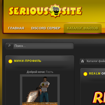
ГЛАВНАЯ
DISCORD СЕРВЕР
КАТАЛОГ ФАЙЛОВ
МИНИ-ПРОФИЛЬ
Каталог фай
Доброй ночи:
Гость
REALM
OF