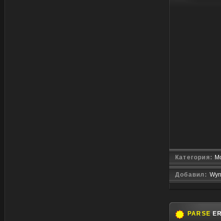
Категория:
Мо
Добавил:
Wyn
PARSE
ER