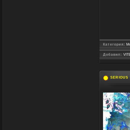
Категория:
Мо
Добавил:
VIT
SERIOUS