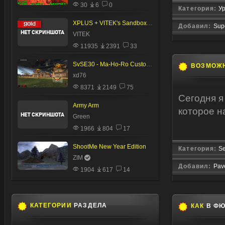
30
6
0
Категория:
Ур
XPLUS + VITEK's Sandbox v1.0
Добавил:
Sup
VITEK
11935
2391
33
SvSE30 - Ma-Ho-Ro Custom Levels
ВОЗМОЖ
xd76
8371
2149
75
Сегодня я
Army Arm
которое н
Green
1966
804
17
ShootMe New Year Edition
Категория:
Se
ZIM
Добавил:
Pav
1904
617
14
КАТЕГОРИИ
РАЗДЕЛА
КАК
В ФЮ