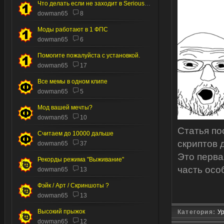
Что делать если не заходит в Serious editor
dowman65
8
Моды работают в 1 ФПС
dowman65
6
Помогите пожалуйста с установкой.
dowman65
17
Все мемы в одном клипе
dowman65
5
Мод вашей мечты?
dowman65
10
Статья по
Считаем до 10000 дальше
скриптов д
dowman65
37
Это перва
Рекорды режима "Выживание"
часть осо
dowman65
13
Фэйк / Арт / Скриншоты ?
dowman65
13
Высокий прыжок
Категория:
Ур
dowman65
12