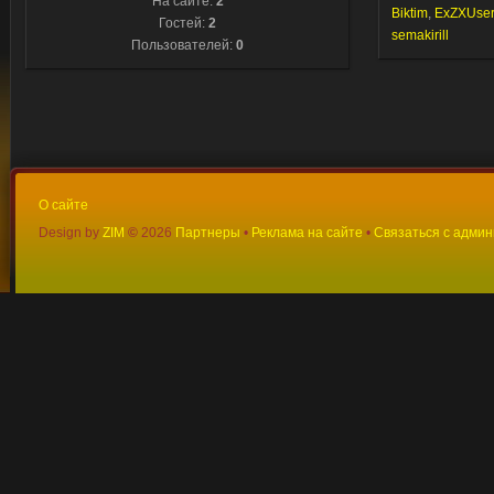
На сайте:
2
Biktim
,
ExZXUser
Гостей:
2
semakirill
Пользователей:
0
О сайте
Design by
ZIM
©
2026
Партнеры
•
Реклама на сайте
•
Связаться с адми