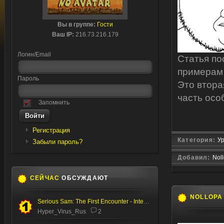
Вы в группе:
Гости
Ваш IP:
216.73.216.179
Логин/Email
Статья п
примерам 
Пароль
Это втора
часть осо
Запомнить
Регистрация
Категория:
Ур
Забыли пароль?
Добавил:
Nol
СЕЙЧАС
ОБСУЖДАЮТ
NOLLOPA
Serious Sam: The First Encounter - Internal Test
Hyper_Virus_Rus
2