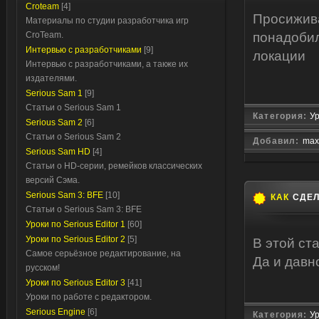
Croteam
[4]
Просижива
Материалы по студии разработчика игр
CroTeam.
понадобил
Интервью с разработчиками
[9]
локации
Интервью с разработчиками, а также их
издателями.
Serious Sam 1
[9]
Статьи о Serious Sam 1
Категория:
Ур
Serious Sam 2
[6]
Статьи о Serious Sam 2
Добавил:
max
Serious Sam HD
[4]
Статьи о HD-серии, ремейков классических
версий Сэма.
Serious Sam 3: BFE
[10]
КАК
СДЕЛ
Статьи о Serious Sam 3: BFE
Уроки по Serious Editor 1
[60]
Уроки по Serious Editor 2
[5]
В этой ст
Самое серьёзное редактирование, на
Да и давн
русском!
Уроки по Serious Editor 3
[41]
Уроки по работе с редактором.
Serious Engine
[6]
Категория:
Ур