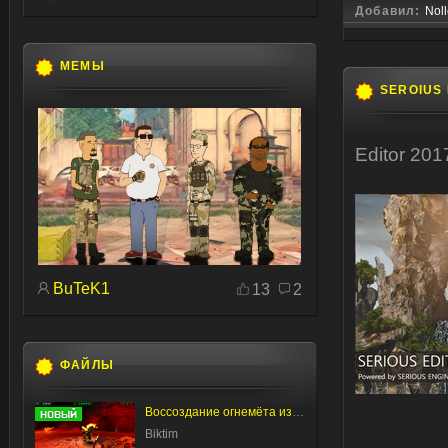
Добавил:
Nol
МЕМЫ
SEROIUS
Editor 201
BuTeK1
13
2
ФАЙЛЫ
Воссоздание огнемёта из альфа-версии SS:TSE
Biktim