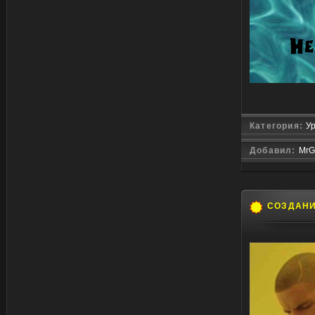
Категория:
Ур
Добавил:
MrG
СОЗДАН