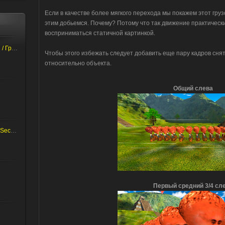
Если в качестве более мягкого перехода мы покажем этот груз
этим добьемся. Почему? Потому что так движение практически
восприниматься статичной картинкой.
County of the Damned / Графство Проклятых
Чтобы этого избежать следует добавить еще пару кадров сня
относительно объекта.
Общий слева
Serious Sam HD: The Second Encounter Soundtrack
Первый средний 3/4 сл