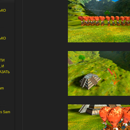
И
ЬКО
И
ЬКО
СТИ
 И
АЗАТЬ
am
us Sam