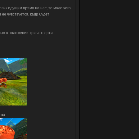
овик едущим прямо на нас, то мало чего
 не чувствуется, кадр будет
тых в положении три четверти
ева