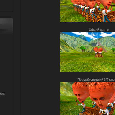
Общий центр
Первый средний 3/4 спр
ких