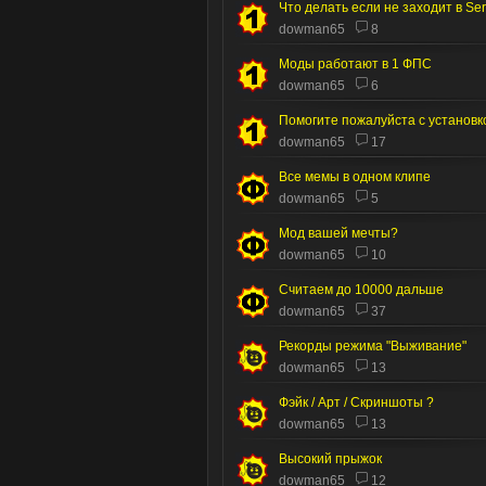
dowman65
8
Моды работают в 1 ФПС
dowman65
6
Помогите пожалуйста с установк
dowman65
17
Все мемы в одном клипе
dowman65
5
Мод вашей мечты?
dowman65
10
Считаем до 10000 дальше
dowman65
37
Рекорды режима "Выживание"
dowman65
13
Фэйк / Арт / Скриншоты ?
dowman65
13
Высокий прыжок
dowman65
12