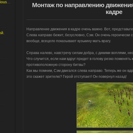
Что делать если не заходит в Serious editor
Монтаж по направлению движения
кадре
Направление движения в кадре очень важно. Вот, представьте 
ой.
Слева направо бежит, безусловно, Сэм. Он очень героически с
вообще, всецело показывают кузькину мать врагу.
Справа налево, навстречу силам добра, с дикими воплями, не
Что случится, если нам вдруг придет в голову резко поменять 
противоположную сторону битвы?
Как мы помним, Сэм двигался слева направо. Теперь же он вдр
это скажет зрителю? Герой отступает! Он повернул назад!