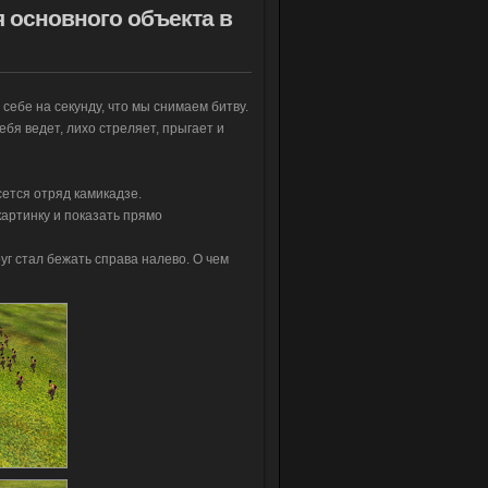
 основного объекта в
себе на секунду, что мы снимаем битву.
ебя ведет, лихо стреляет, прыгает и
сется отряд камикадзе.
картинку и показать прямо
уг стал бежать справа налево. О чем