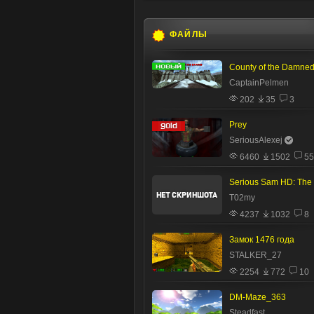
ФАЙЛЫ
CaptainPelmen
202
35
3
Prey
SeriousAlexej
6460
1502
55
T02my
4237
1032
8
Замок 1476 года
STALKER_27
2254
772
10
DM-Maze_363
Steadfast