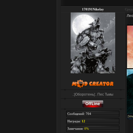
170191Nikolay
Среда
Ле
.:|Оборотень|:. Пес Тьмы
Сообщений: 704
Награды:
12
Замечания:
0%