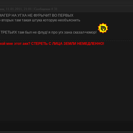
ик, 11.01.2011, 21:01 | Сообщение #
31
МАГЕР НА УГХА НЕ ФУРЫЧИТ ВО ПЕРВЫХ
о вторых там такая штука которую необъяснить
 ТРЕТЬИХ там был не флуд! я про угх зана сказал+юмор!
 кой мне этот акк? СТЕРЕТЬ С ЛИЦА ЗЕМЛИ НЕМЕДЛЕННО!