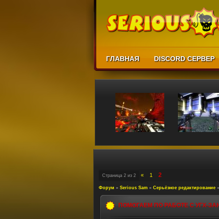
ГЛАВНАЯ
DISCORD СЕРВЕР
2
«
1
Страница
2
из
2
Форум
»
Serious Sam
»
Серьёзное редактирование
ПОМОГАЕМ ПО РАБОТЕ С УГХ-ЗАНО