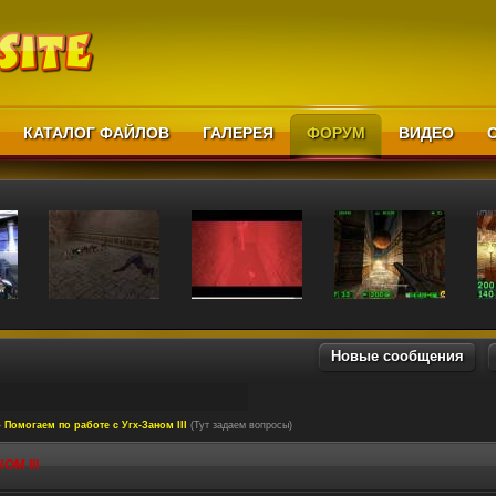
КАТАЛОГ ФАЙЛОВ
ГАЛЕРЕЯ
ФОРУМ
ВИДЕО
Новые сообщения
»
Помогаем по работе с Угх-Заном III
(Тут задаем вопросы)
М III