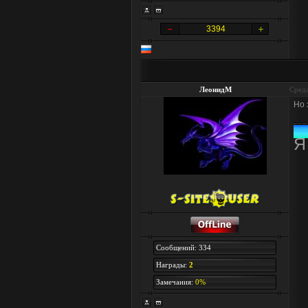
3394
ЛеонидМ
Среда
Но 
Я
Сообщений: 334
Награды:
2
Замечания:
0%