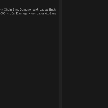
ли Chain Saw. Damager выбираешь Entity
0000, чтобы Damager уничтожил Угх-Зана.