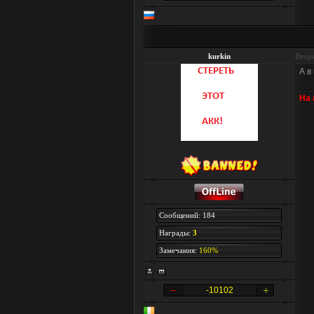
kurkin
Вторн
А в
На
Сообщений: 184
Награды:
3
Замечания:
160%
-10102