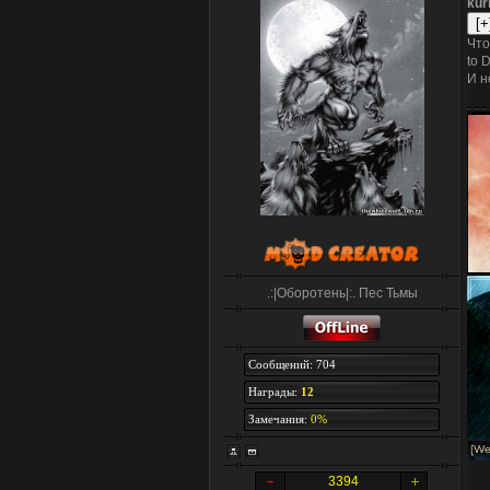
kur
Что
to 
И н
.:|Оборотень|:. Пес Тьмы
Сообщений: 704
Награды:
12
Замечания:
0%
3394