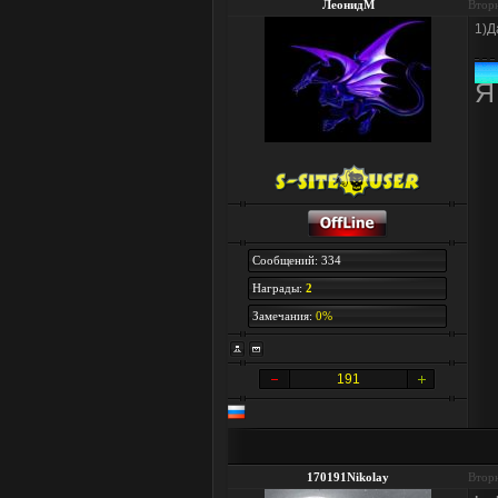
ЛеонидМ
Вторн
1)Д
Я
Сообщений: 334
Награды:
2
Замечания:
0%
191
170191Nikolay
Вторн