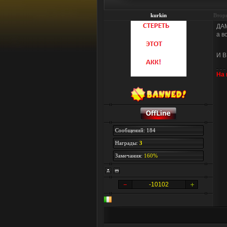
kurkin
Вторн
ДА
а в
И В
На
Сообщений: 184
Награды:
3
Замечания:
160%
-10102