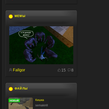
МЕМЫ
Fallgor
15
8
ФАЙЛЫ
Кишка
semakirill