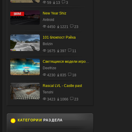
59
13
3
New Year Shiz
Antroid
4450
1221
23
101 блокпост Рэйха
Bolzin
1675
397
11
Светящиеся модели игроков
Deefrize
4230
835
18
Rascal LVL - Castle past
Tenshi
3423
1066
23
КАТЕГОРИИ
РАЗДЕЛА