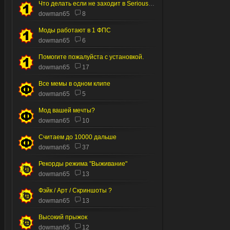
Что делать если не заходит в Serious editor
dowman65
8
Моды работают в 1 ФПС
dowman65
6
Помогите пожалуйста с установкой.
dowman65
17
Все мемы в одном клипе
dowman65
5
Мод вашей мечты?
dowman65
10
Считаем до 10000 дальше
dowman65
37
Рекорды режима "Выживание"
dowman65
13
Фэйк / Арт / Скриншоты ?
dowman65
13
Высокий прыжок
dowman65
12