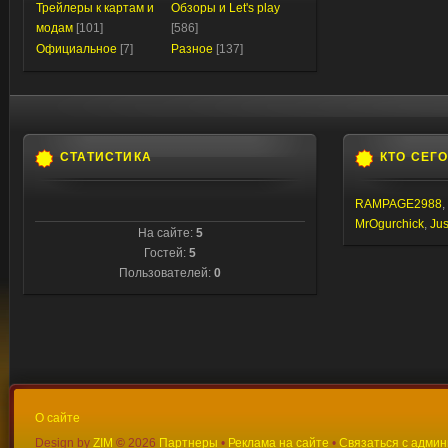
Трейлеры к картам и
Обзоры и Let's play
модам
[101]
[586]
Официальное
[7]
Разное
[137]
СТАТИСТИКА
КТО СЕГ
RAMPAGE2988
,
MrOgurchick
,
Jus
На сайте:
5
Гостей:
5
Пользователей:
0
О сайте
Design by
ZIM
©
2026
Партнеры
•
Реклама на сайте
•
Связаться с адми