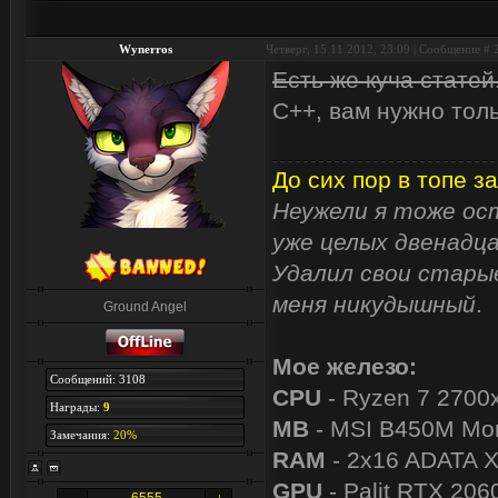
Wynerros
Четверг, 15.11.2012, 23:09 | Сообщение #
Есть же куча статей
C++, вам нужно толь
До сих пор в топе за
Неужели я тоже ост
уже целых двенадца
Удалил свои старые
меня никудышный
.
Ground Angel
Мое железо:
Сообщений: 3108
CPU
- Ryzen 7 2700
Награды:
9
MB
- MSI B450M Mor
Замечания:
20%
RAM
- 2x16 ADATA 
GPU
- Palit RTX 206