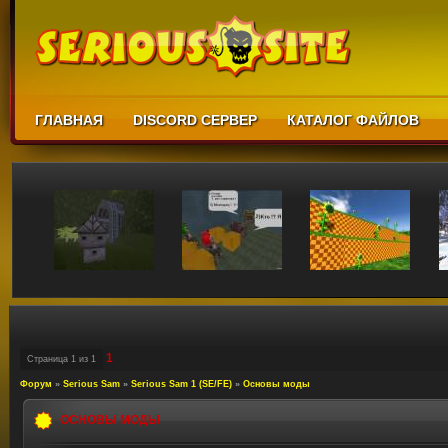
ГЛАВНАЯ
DISCORD СЕРВЕР
КАТАЛОГ ФАЙЛОВ
1
Страница
1
из
1
Форум
»
Serious Sam
»
Serious Sam 1 (SE/FE)
»
Основы моды
ОСНОВЫ МОДЫ