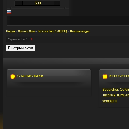
500
Форум
»
Serious Sam
»
Serious Sam 1 (SE/FE)
»
Основы моды
1
Страница
1
из
1
СТАТИСТИКА
КТО СЕГ
Sepulcher
,
Cofei
JustRick
,
tEm04
semakirill