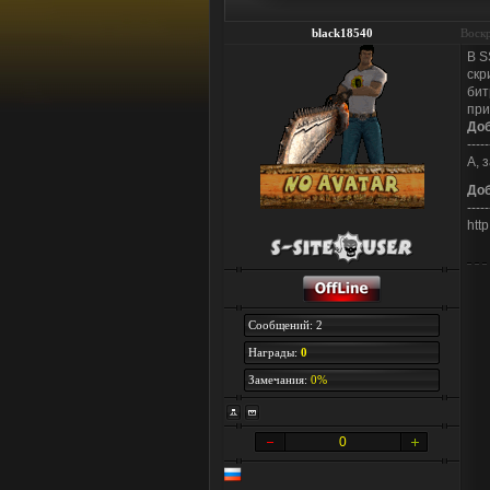
black18540
Воскр
В S
скр
бит
при
До
-----
А, 
До
-----
htt
Сообщений: 2
Награды:
0
Замечания:
0%
0