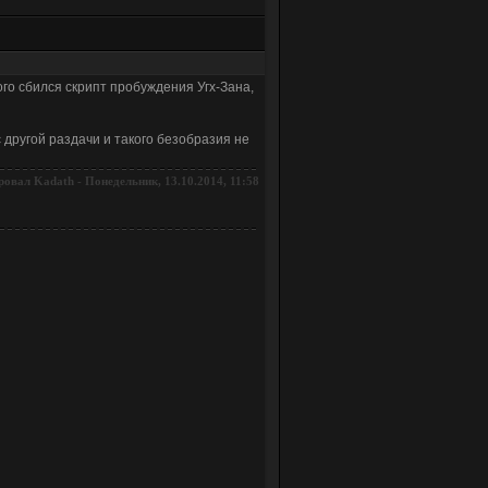
ого сбился скрипт пробуждения Угх-Зана,
с другой раздачи и такого безобразия не
ровал
-
Понедельник, 13.10.2014, 11:58
Kadath