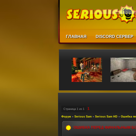
ГЛАВНАЯ
DISCORD СЕРВЕР
1
Страница
1
из
1
Форум
»
Serious Sam
»
Serious Sam HD
»
Ошибка п
ОШИБКА ПЕРЕД ФИНАЛЬНЫМ Б