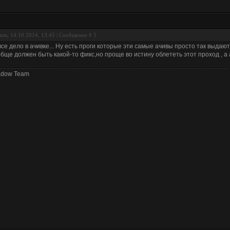
ик, 14.10.2014, 13:45 | Сообщение #
5
все дело в ачивке... Ну есть проги которые эти самые ачивы просто так выдают
бще должен быть какой-то фикс,но проще во истину облететь этот проход , а а
adow Team