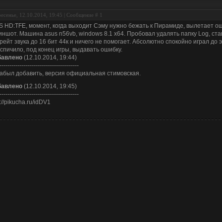
есенье, 12.10.2014, 19:45 | Сообщение #
1
S HD:TFE, момент, когда выходит Сэму нужно бежать к Пирамиде, вылетает о
иншот. Машина asus n56vb, windows 8.1 x64. Пробовал удалять папку Log, ста
рейт звука до 16 бит 44к и ничего не помогает. Абсолютно спокойно играл до э
спичило, под конец игры, выдавать ошибку.
бавлено
(12.10.2014, 19:44)
----------------------------------------
забыл добавить, версия официальная стимовская.
бавлено
(12.10.2014, 19:45)
----------------------------------------
p://pikucha.ru/idDV1