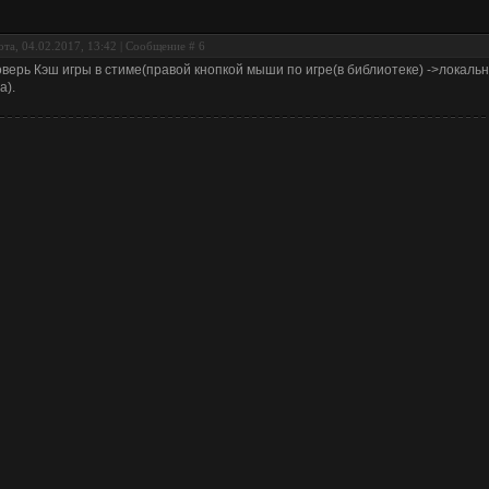
та, 04.02.2017, 13:42 | Сообщение #
6
верь Кэш игры в стиме(правой кнопкой мыши по игре(в библиотеке) ->локал
а).