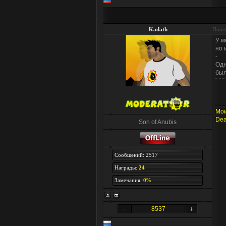
Kadath
Понед
У м
но 
-
Одн
был
Мои
Dea
Son of Anubis
Сообщений: 2517
Награды:
24
Замечания:
0%
8537