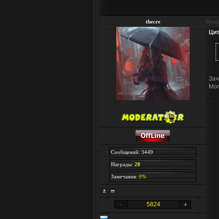
thecre
Воскр
Цит
Зач
Мог
Сообщений: 3449
Награды:
28
Замечания:
0%
5824