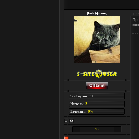
{kala}-[mane]
Суббо
Про
кэш
Сообщений: 31
Награды:
2
Замечания:
0%
92