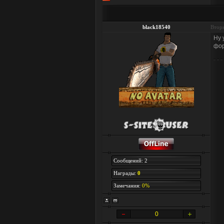
black18540
Вторн
Ну 
фор
Сообщений: 2
Награды:
0
Замечания:
0%
0