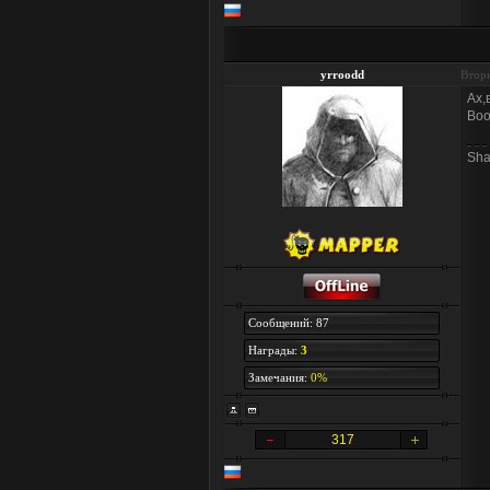
yrroodd
Вторн
Ах,
Воо
Sh
Сообщений: 87
Награды:
3
Замечания:
0%
317