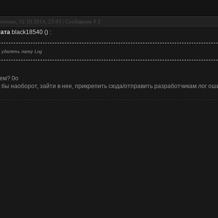
есенье, 12.10.2014, 23:43 | Сообщение #
2
ата
black18540
(
)
:
удалять папку Log
ем? 0о
 бы наоборот, зайти в нее, прикрепить сюда/отправить разработчикам лог ош