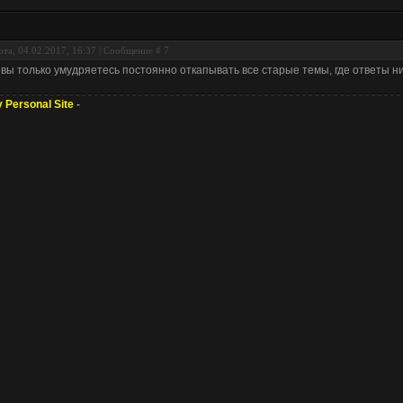
та, 04.02.2017, 16:37 | Сообщение #
7
 вы только умудряетесь постоянно откапывать все старые темы, где ответы ни
 Personal Site
-