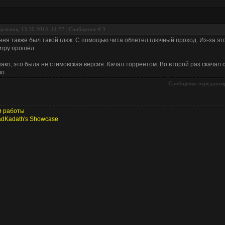
ельник, 13.10.2014, 11:57 | Сообщение #
3
еня также был такой глюк. С помощью чита облетел глючный проход. Из-за эт
игру прошёл.
ако, это была не стимовская версия. Качал торрентом. Во второй раз скачал 
о.
Сообщение отредакти
 работы
dKadath's Showcase