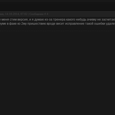
ик, 14.10.2014, 07:02 | Сообщение #
4
у меня стим версия, и я думаю из-за тренера какого нибудь ачивку не засчита
уме в факе ко 2му пришествию вроде висит исправление такой ошибки удален