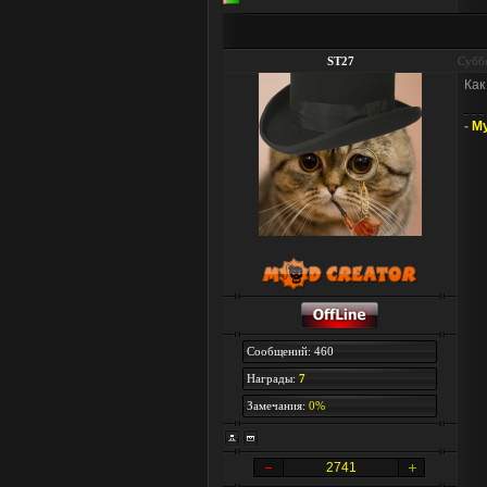
ST27
Суббо
Как
-
My
Сообщений: 460
Награды:
7
Замечания:
0%
2741