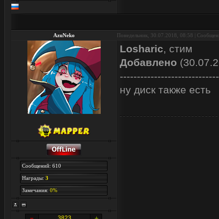
AzuNeko
Понедельник, 30.07.2018, 08:58 | Сообще
Losharic
, стим
Добавлено
(30.07.2
-----------------------------
ну диск также есть
Сообщений: 610
Награды:
3
Замечания:
0%
3823