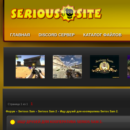
ГЛАВНАЯ
DISCORD СЕРВЕР
КАТАЛОГ ФАЙЛОВ
1
Страница
1
из
1
Форум
»
Serious Sam
»
Serious Sam 2
»
Ищу друзей для кооператива Serios Sam 2.
ИЩУ ДРУЗЕЙ ДЛЯ КООПЕРАТИВА SERIOS SAM 2.