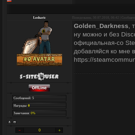
Losharic
Понедельник, 30.07.2018, 06:42 | Сообще
Golden_Darkness
, 
ну можно и без Disc
официальная-со Ste
добавляйся ко мне в
https://steamcommun
Сообщений: 5
Награды:
0
Замечания:
0%
0