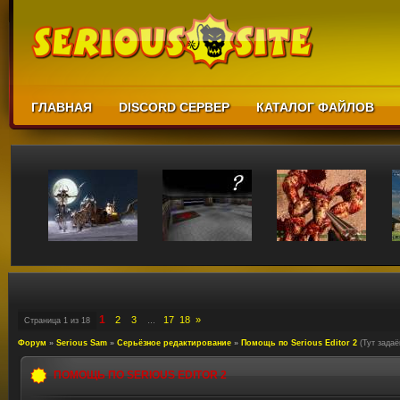
ГЛАВНАЯ
DISCORD СЕРВЕР
КАТАЛОГ ФАЙЛОВ
1
2
3
17
18
»
Страница
1
из
18
…
Форум
»
Serious Sam
»
Серьёзное редактирование
»
Помощь по Serious Editor 2
(Тут зада
ПОМОЩЬ ПО SERIOUS EDITOR 2