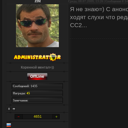
ZIM
Среда, 08.07.2009, 13:26 | Сообщение #
14
Я не знаю=) С анон
ходят слухи что ред
СС2...
Коренной ментал=))
Сообщений: 1435
Награды:
45
Замечания:
4651