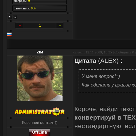
Награды:
0
Замечания:
0%
1
ZIM
Четверг, 12.11.2009, 13:35 | Сообщение #
Цитата
(
ALEX
)
:
У меня вопрос!=)
Как сделать у врагов к
Короче, найди текст
конвертируй в TEX
Коренной ментал=))
нестандартную, если