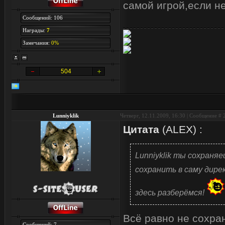
самой игрой,если н
Сообщений: 106
Награды:
7
Замечания:
0%
504
Lunniyklik
Четверг, 12.11.2009, 16:30 | Сообщение #
Цитата
(
ALEX
)
:
Lunniyklik ты сохраняе
сохранить в саму дире
здесь разберёмся!
Всё равно не сохран
Сообщений: 7