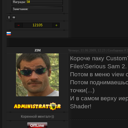
Награды:
58
Замечания:
12105
ZIM
Четверг, 11.06.2009, 12:23 | Сообщение #
Короче паку Custom
Files\Serious Sam 2.
Потом в меню view с
Потом поднимаешься
точки(...)
И в самом верху иер
Shader!
Коренной ментал=))