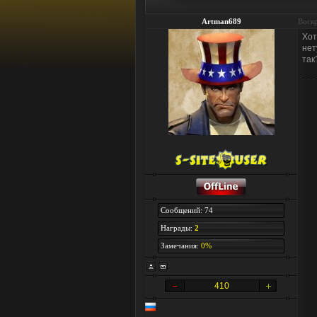
Artman689
Воскр
Хот
нет
так
Сообщений: 74
Награды:
2
Замечания:
0%
410