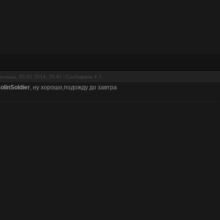
есенье, 05.01.2014, 20:45 | Сообщение #
5
olinSoldier
, ну хорошо,подожду до завтра