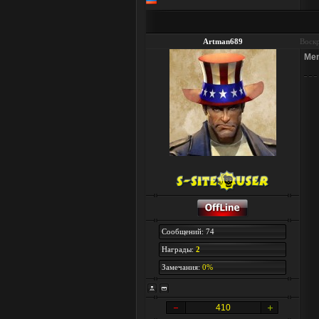
Artman689
Воскр
Men
Сообщений: 74
Награды:
2
Замечания:
0%
410