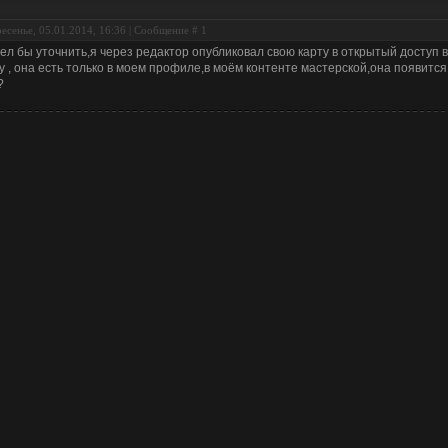
есенье, 05.01.2014, 16:36 | Сообщение #
1
ел бы уточнить,я через редактор опубликовал свою карту в открытый доступ в
у , она есть только в моем профиле,в моём контенте мастерской,она появится
?