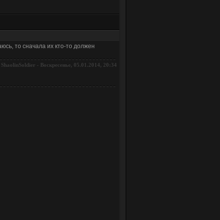
юсь, то сначала их кто-то должен
-
Воскресенье, 05.01.2014, 20:34
ShaolinSoldier