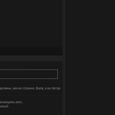
должны, как ни странно, Валв, а не Артур.
енадцать лет...
ышный
.