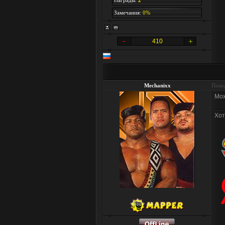
Награды:
2
Замечания:
0%
410
Mechanixx
Понед
Мож
Хот