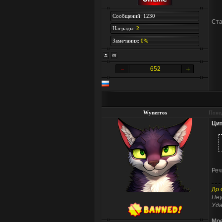
Сообщений: 1230
Ста
Награды:
2
Замечания:
0%
652
Wynerros
Понед
Цит
Реч
До 
Неу
Уда
Мое