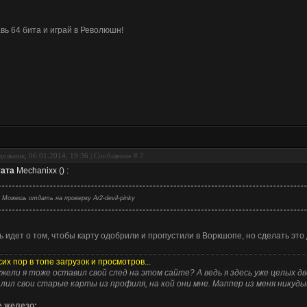
вь 64 бита и играй в Революшн!
ельник, 06.01.2014, 19:36 | Сообщение #
7
ата
Mechanixx
(
)
:
Можешь отдать на проверку Ar2-devil-pinky
ь идет о том, чтобы карту одобрили и пропустили в Воркшопе, но сделать это 
сих пор в топе загрузок и просмотров...
жели я тоже оставил свой след на этом сайте? А ведь я здесь уже целых дв
лил свои старые карты из профиля, на кой они мне. Маппер из меня никуд
 железо: