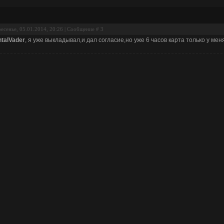
есенье, 05.01.2014, 20:26 | Сообщение #
3
talVader
, я уже выкладывал,и дал согласие,но уже 6 часов карта только у мен