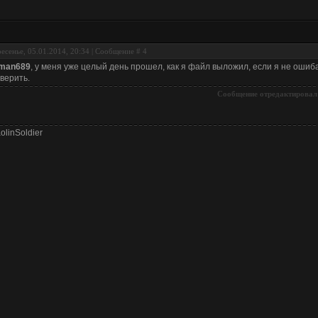
есенье, 05.01.2014, 20:34 | Сообщение #
4
tman689
, у меня уже целый день прошел, как я файл выложил, если я не ошиба
верить.
Сообщение отредактировал
olinSoldier