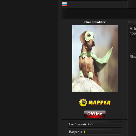
ShaolinSoldier
Воскр
Ar
про
Sha
Сообщений: 477
Награды:
4