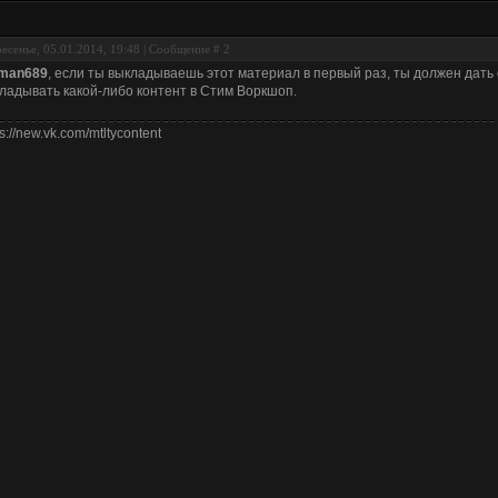
есенье, 05.01.2014, 19:48 | Сообщение #
2
tman689
, если ты выкладываешь этот материал в первый раз, ты должен дать 
ладывать какой-либо контент в Стим Воркшоп.
ps://new.vk.com/mtltycontent