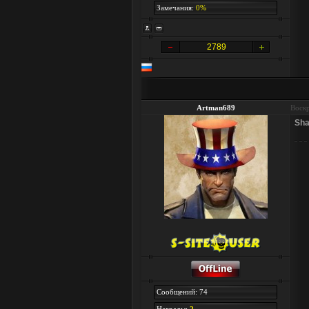
Замечания:
0%
2789
Artman689
Воскр
Sha
Сообщений: 74