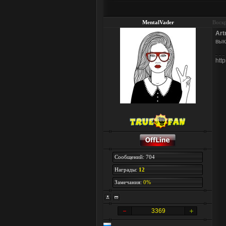
MentalVader
Воскр
Ar
вык
htt
Сообщений: 704
Награды:
12
Замечания:
0%
3369