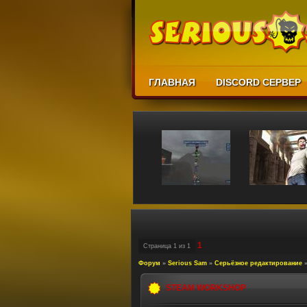
ГЛАВНАЯ
DISCORD СЕРВЕР
1
Страница
1
из
1
Форум
»
Serious Sam
»
Серьёзное редактирование
STEAM WORKSHOP