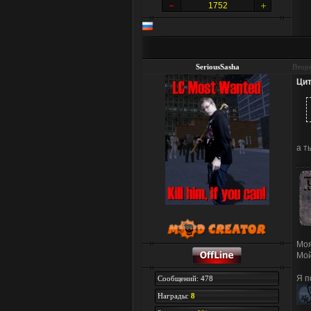
1752
SeriousSasha
Вторн
Цит
а т
Моя
Мо
Я п
Сообщений: 478
Награды:
8