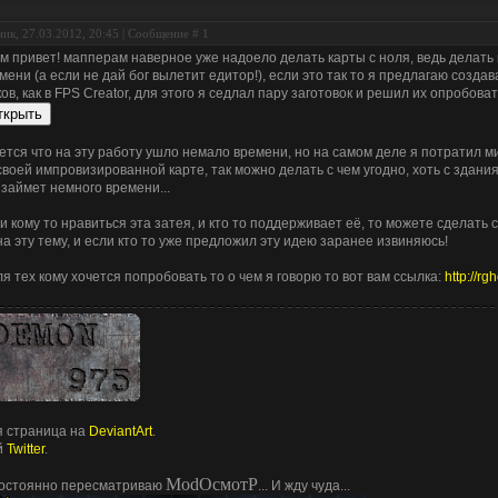
ик, 27.03.2012, 20:45 | Сообщение #
1
м привет! мапперам наверное уже надоело делать карты с ноля, ведь делать и
мени (а если не дай бог вылетит едитор!), если это так то я предлагаю созда
ков, как в FPS Creator, для этого я седлал пару заготовок и решил их опробовать
ется что на эту работу ушло немало времени, но на самом деле я потратил м
своей импровизированной карте, так можно делать с чем угодно, хоть с здания
 займет немного времени...
и кому то нравиться эта затея, и кто то поддерживает её, то можете сделать 
на эту тему, и если кто то уже предложил эту идею заранее извиняюсь!
ля тех кому хочется попробовать то о чем я говорю то вот вам ссылка:
http://r
 страница на
DeviantArt
.
й
Twitter
.
ModОсмотР
остоянно пересматриваю
... И жду чуда...