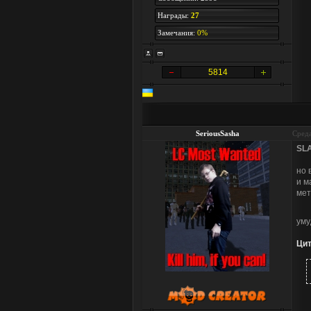
Награды:
27
Замечания:
0%
5814
SeriousSasha
Среда
SL
но 
и м
мет
уму
Цит