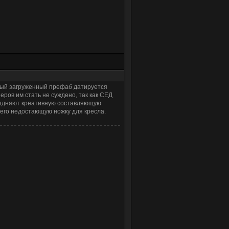
ый загруженный префаб датируется
ров им стать не суждено, так как СЕД
раздняют креативную составляющую
 него недостающую ножку для кресла.