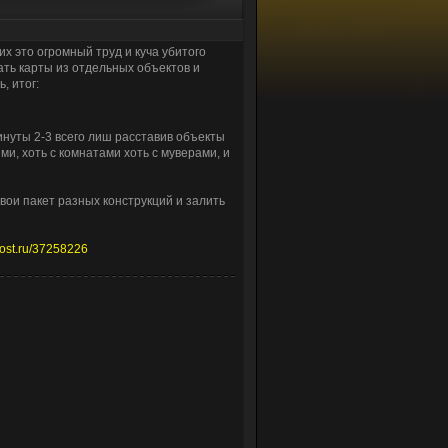
х это огромный труд и куча убитого
вать карты из отдельных объектов и
, итог:
инуты 2-3 всего лиш расставив объекты
ми, хоть с комнатами хоть с муверами, и
свои пакет разных конструкций и залить
ghost.ru/37258226