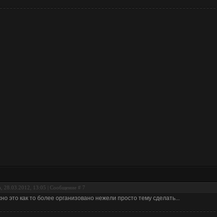
, 28.03.2012, 13:05 | Сообщение #
7
но это как то более организовано нежели просто тему сделать...