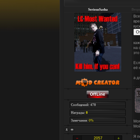
SeriousSasha
Вторн
Все
вре
кус
каж
на 
это
Есл
её 
а д
Сообщений: 478
Награды:
8
Замечания:
0%
Моя
Мо
Я п
2057