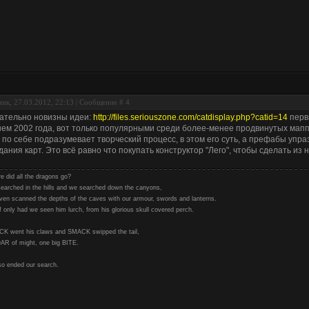
ик, 27.03.2012, 22:13 | Сообщение #
4
ательно новизны идеи:
http://files.seriouszone.com/catdisplay.php?catid=14
перв
ем 2002 года, вот только популярными среди более-менее продвинутых маппе
 по себе подразумевает творческий процесс, в этом его суть, а префабы уп
дания карт. Это всё равно что покупать конструктор "Лего", чтобы сделать из
e did all the dragons go?
earched in the hills and we searched down the canyons,
ven scanned the depths of the caves with our armour, swords and lanterns.
f only had we seen him lurch, from his glorious skull covered perch.
K went his claws and SMACK swipped the tail,
AR of might, one big BITE.
so ended our search.