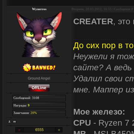
Wynerros
Вторник, 20.03.2012, 16:55 | Сообщение #
CREATER
, это
До сих пор в то
Неужели я тож
сайте? А ведь 
Удалил свои с
Ground Angel
мне. Маппер и
Сообщений: 3108
Награды:
9
Мое железо:
Замечания:
20%
CPU
- Ryzen 7 
6555
MB
- MSI B450