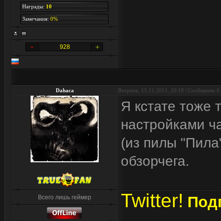
Награды:
10
Замечания:
0%
928
Dahaca
Вторник, 15.11.2011, 20:18 | Сообщение #
Я кстате тоже 
настройками ча
(из пилы "Пила
обзорчега.
Twitter!
Подп
Всего лишь геймер