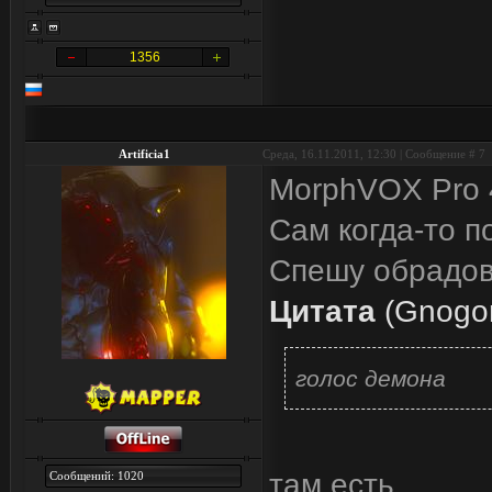
1356
Artificia1
Среда, 16.11.2011, 12:30 | Сообщение #
7
MorphVOX Pro 4
Сам когда-то по
Спешу обрадов
Цитата
(
Gnogo
голос демона
там есть.
Сообщений: 1020