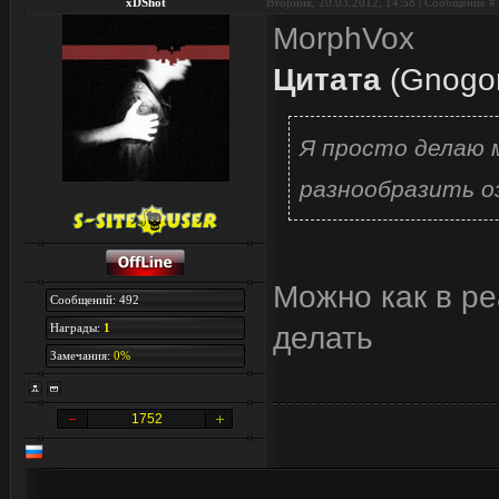
xDShot
Вторник, 20.03.2012, 14:58 | Сообщение #
MorphVox
Цитата
(
Gnogo
Я просто делаю 
разнообразить оз
Можно как в ре
Сообщений: 492
Награды:
1
делать
Замечания:
0%
1752