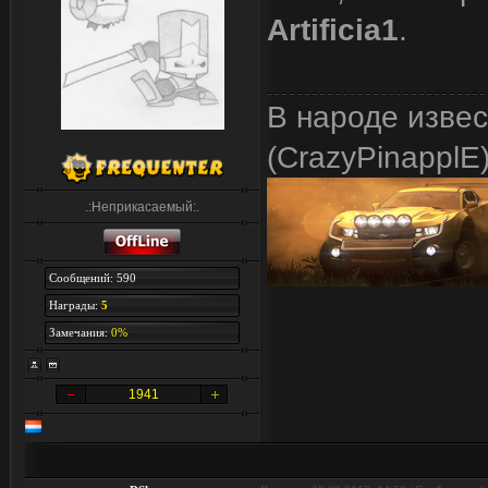
Artificia1
.
В народе изве
(CrazyPinapplE
.:Неприкасаемый:.
Сообщений: 590
Награды:
5
Замечания:
0%
1941