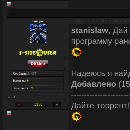
Gnogor
Вторник, 15.11.2011, 18:50 | Сообщение #
stanislaw
, Дай
программу ран
Надеюсь я найд
Сообщений: 407
Награды:
9
Добавлено
(15
Замечания:
0%
----------------------
Дайте торрент!
1356