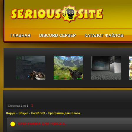
ГЛАВНАЯ
DISCORD СЕРВЕР
КАТАЛОГ ФАЙЛОВ
1
Страница
1
из
1
Форум
»
Общие
»
Hard&Soft
»
Программа для голоса.
ПРОГРАММА ДЛЯ ГОЛОСА.