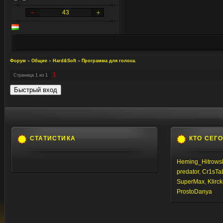
43
Форум
»
Общие
»
Hard&Soft
»
Программа для голоса.
1
Страница
1
из
1
СТАТИСТИКА
КТО СЕГ
Heming_Hitrows
predator
,
Cr1sTa
SuperMax
,
Klirc
ProstoDanya