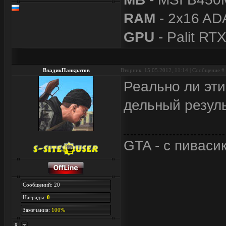
RAM
- 2x16 A
GPU
- Palit RT
ВладикПанкратов
Вторник, 15.05.2012, 11:14 | Сообщение #
Реально ли эти
дельный резул
GTA - с пиваси
Сообщений: 20
Награды:
0
Замечания:
100%