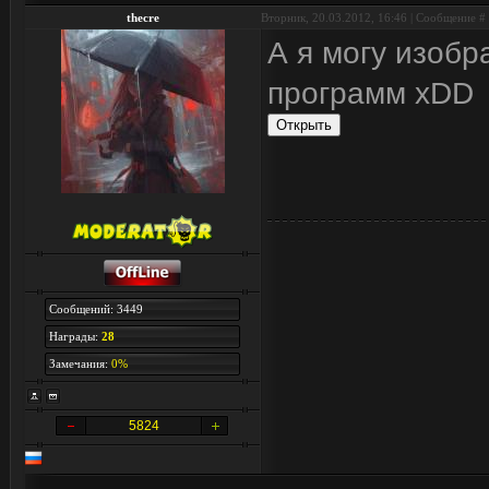
thecre
Вторник, 20.03.2012, 16:46 | Сообщение #
А я могу изобр
программ xDD
Сообщений: 3449
Награды:
28
Замечания:
0%
5824