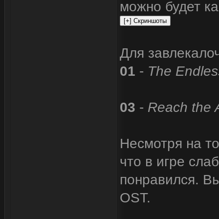
можно будет ка
Для завлекалоч
01
-
The Endles
03
-
Reach the
Несмотря на то
что в игре сла
понравился. Вы
OST.