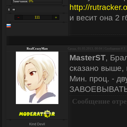
Замечания:
0%
http://rutracke
и весит она 2 г
111
RealCrazyMan
Среда, 01.05.2013, 00:04 | Сообщение #
3
MasterST
, Бра
сказано выше, 
Мин. проц. - д
ЗАВОЕВЫВАТЬ
Сообщение отре
Kind Devil