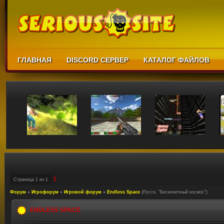
ГЛАВНАЯ
DISCORD СЕРВЕР
КАТАЛОГ ФАЙЛОВ
1
Страница
1
из
1
Форум
»
Игрофорум
»
Игровой форум
»
Endless Space
(Русск. "Бесконечный космос")
ENDLESS SPACE