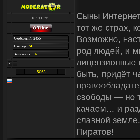
Сыны Интернета
Kind Devil
тот же страх, 
Возможно, наст
Сообщений: 2455
Награды:
50
род людей, и м
Замечания:
0%
лицензионные и
быть, придёт ч
5063
правообладател
свободы — но т
качаем… и разд
славной земле.
Пиратов!