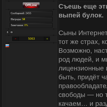
Съешь еще эти
выпей булок.
Сообщений: 2455
Награды:
50
Замечания:
0%
Сыны Интернета
5063
тот же страх, 
Возможно, наст
род людей, и м
лицензионные и
быть, придёт ч
правообладател
свободы — но т
качаем… и разд