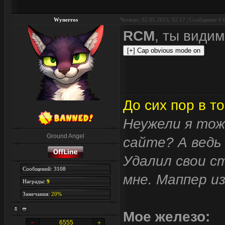
Wynerros
Четверг, 02.05.2013, 02:17 | Сообщение #
RCM
, ты видим
До сих пор в то
Неужели я тож
Ground Angel
сайте? А ведь 
Удалил свои с
Сообщений: 3108
мне. Маппер и
Награды:
9
Замечания:
20%
Мое железо:
6555