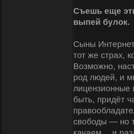
Съешь еще эти
выпей булок.
Сыны Интернета
тот же страх, 
Возможно, наст
род людей, и м
лицензионные и
быть, придёт ч
правообладател
свободы — но т
качаем… и разд