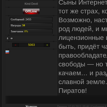
Сыны Интернета
Kind Devil
тот же страх, 
Возможно, наст
Сообщений: 2455
Награды:
50
род людей, и м
Замечания:
0%
лицензионные и
быть, придёт ч
5063
правообладател
свободы — но т
качаем… и разд
славной земле.
Пиратов!
Wynerros
Пятница, 17.05.2013, 09:46 | Сообщение #