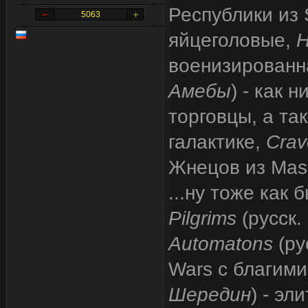
Республики из 
5063
яйцеголовые,
H
военизированн
Амебы
) - как 
торговцы, а та
галактике,
Crav
Жнецов из Mass
...ну тоже как
Pilgrims
(русск.
Automatons
(ру
Wars с благим
Шередин
) - э