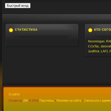
СТАТИСТИКА
КТО СЕГ
Neominigan
,
RA
Cr1sTaL
,
dancraf
JustRick
,
LAF1
,
О сайте
Design by
ZIM
©
2026
Партнеры
•
Реклама на сайте
•
Связаться с адми