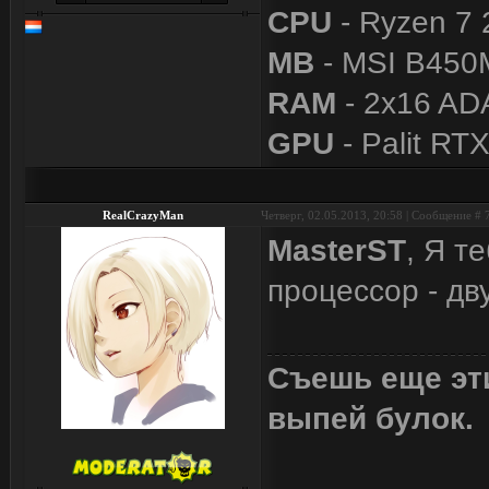
CPU
- Ryzen 7 
MB
- MSI B450
RAM
- 2x16 A
GPU
- Palit RT
RealCrazyMan
Четверг, 02.05.2013, 20:58 | Сообщение #
MasterST
, Я т
процессор - дв
Съешь еще эти
выпей булок.