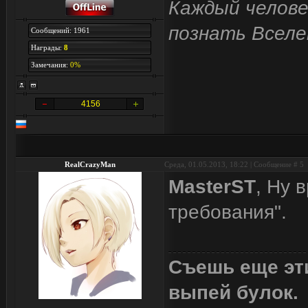
Каждый челове
познать Вселе
Сообщений: 1961
Награды:
8
Замечания:
0%
4156
RealCrazyMan
Среда, 01.05.2013, 18:22 | Сообщение #
5
MasterST
, Ну 
требования".
Съешь еще эти
выпей булок.