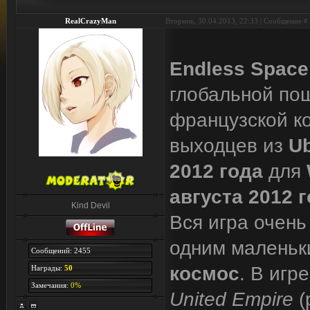
RealCrazyMan
Вторник, 30.04.2013, 22:33 | Сообщение #
Endless Space
глобальной пош
французской 
выходцев из
Ub
2012 года
для
августа 2012 
Kind Devil
Вся игра очень
одним маленьки
Сообщений: 2455
космос
. В игр
Награды:
50
Замечания:
0%
United Empire
(