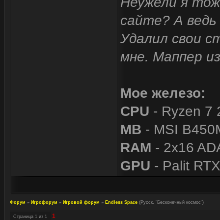
Неужели я тож
сайте? А ведь 
Удалил свои с
мне. Маппер и
Мое железо:
CPU
- Ryzen 7 
MB
- MSI B450
RAM
- 2x16 A
GPU
- Palit RT
Форум
»
Игрофорум
»
Игровой форум
»
Endless Space
(Русск. "Бесконечный космос")
1
Страница
1
из
1