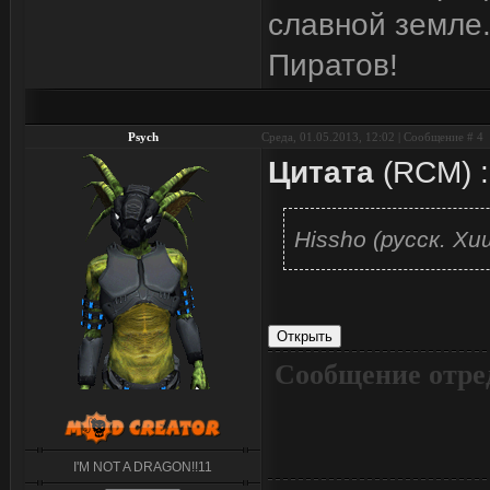
славной земле.
Пиратов!
Psych
Среда, 01.05.2013, 12:02 | Сообщение #
4
Цитата
(
RCM
)
:
Hissho (русск. Х
Сообщение отре
I'M NOT A DRAGON!!11