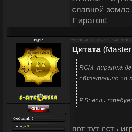
славной земле.
Пиратов!
H@Te
Вторник, 30.04.2013, 23:27 | Сообщение #
Цитата
(
Maste
RCM, пиратка да
обязательно поиг
P.S: если требуе
Сообщений: 3
Награды:
0
вот тут есть иг