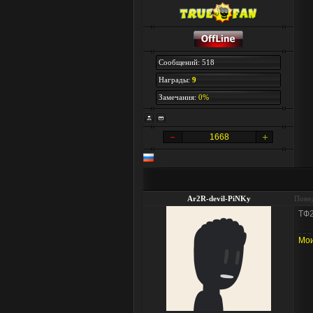
Сообщений: 518
Награды:
9
Замечания:
0%
1668
Ar2R-devil-PiNKy
Понед
ТФ2
Мои