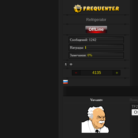
Refrigerator
Сообщений: 1242
Награды:
1
Замечания:
0%
4135
Vovantv
Понед
TF2