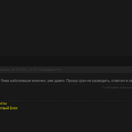
есенье, 09.10.2011, 21:25 | Сообщение #
4
.-Тема наболевшая конечно, уже давно. Прошу срач не разводить, ответил и с
Сообщение отредак
боты
твый Блог