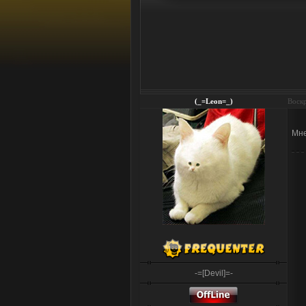
(_=Leon=_)
Воскр
Мне
-=[Devil]=-