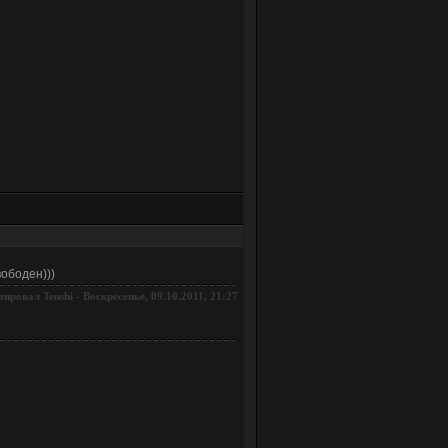
вободен)))
тировал
-
Воскресенье, 09.10.2011, 21:27
Tenshi