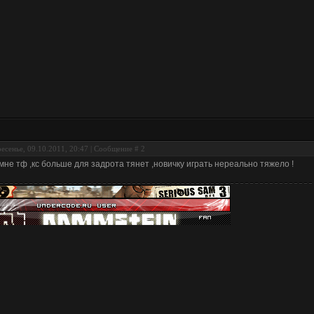
есенье, 09.10.2011, 20:47 | Сообщение #
2
мне тф ,кс больше для задрота тянет ,новичку играть нереально тяжело !