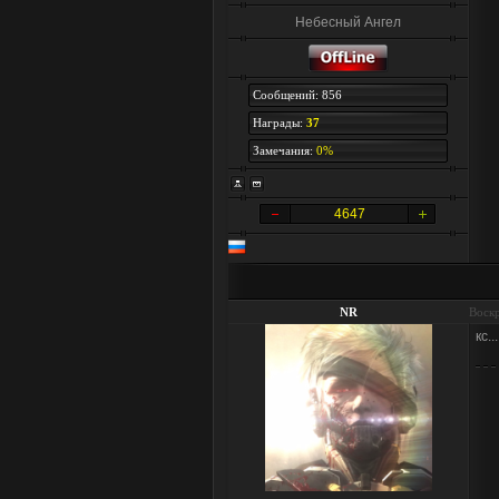
Небесный Ангел
Сообщений: 856
Награды:
37
Замечания:
0%
4647
NR
Воскр
кс...