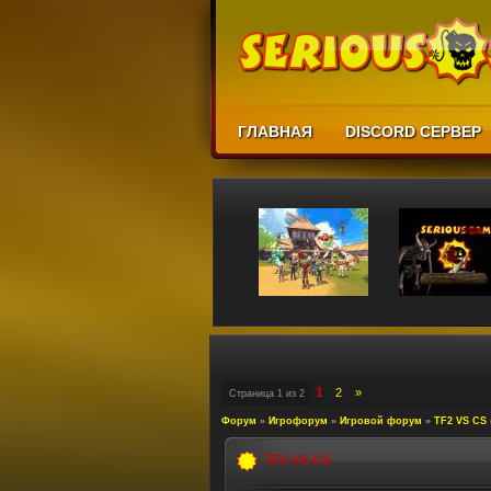
ГЛАВНАЯ
DISCORD СЕРВЕР
1
2
»
Страница
1
из
2
Форум
»
Игрофорум
»
Игровой форум
»
TF2 VS CS
TF2 VS CS