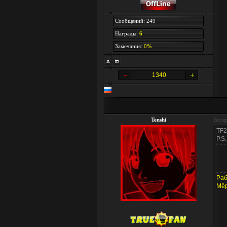
Сообщений: 249
Награды:
6
Замечания:
0%
1340
Tenshi
Воскр
TF2
P.S
Ра
Мёр