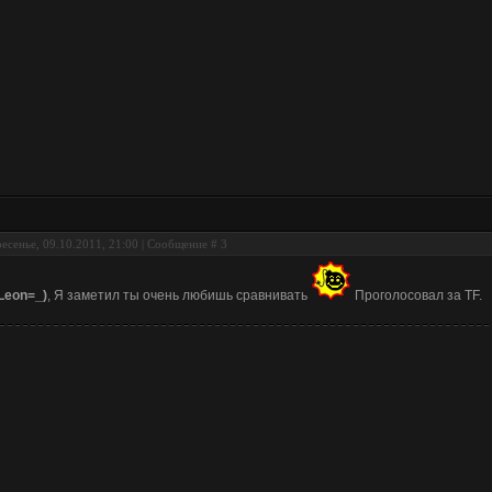
есенье, 09.10.2011, 21:00 | Сообщение #
3
Leon=_)
, Я заметил ты очень любишь сравнивать
Проголосовал за TF.