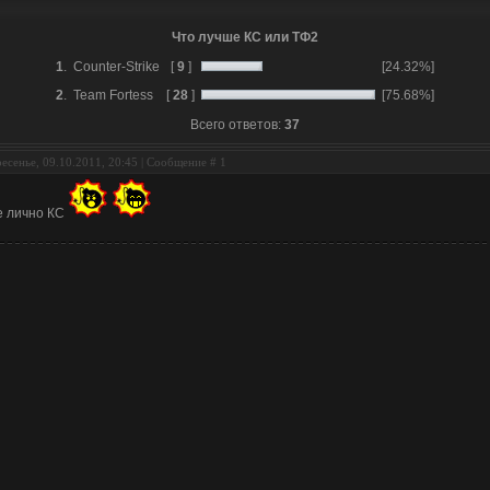
Что лучше КС или ТФ2
1
.
Counter-Strike
[
9
]
[24.32%]
2
.
Team Fortess
[
28
]
[75.68%]
Всего ответов:
37
есенье, 09.10.2011, 20:45 | Сообщение #
1
 лично КС