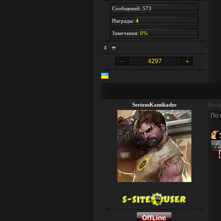
Сообщений: 573
Награды:
4
Замечания:
0%
4297
SeriousKamikadze
Воскр
По 