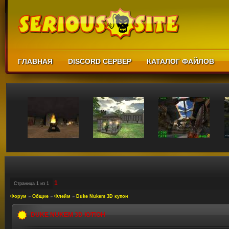
ГЛАВНАЯ
DISCORD СЕРВЕР
КАТАЛОГ ФАЙЛОВ
1
Страница
1
из
1
Форум
»
Общие
»
Флейм
»
Duke Nukem 3D купон
DUKE NUKEM 3D КУПОН