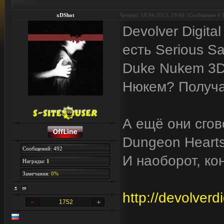
xDShot
Четверг, 18.04.2013, 19:06 | Сообщение #
Devolver Digita
есть Serious S
Duke Nukem 3D:
Нюкем? Получа
А ещё они сгов
Dungeon Hearts
Сообщений: 492
И наоборот, ко
Награды:
1
Замечания:
0%
http://devolver
1752