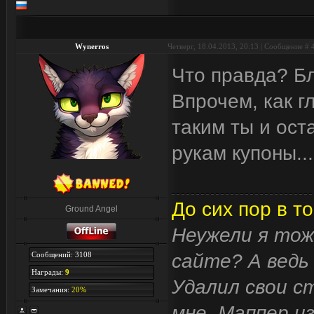
Wynerros
Четверг, 18.04.2013, 20:13 | Сообщение #
Что правда? Бл
Впрочем, как г
таким ты и ост
рукам купоны...
До сих пор в то
Ground Angel
Неужели я тож
Сообщений: 3108
сайте? А ведь 
Награды:
9
Удалил свои с
Замечания:
20%
мне. Маппер и