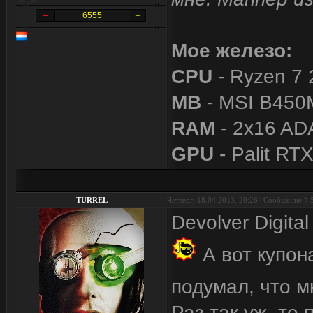
6555
Мое железо:
CPU
- Ryzen 7 
MB
- MSI B450
RAM
- 2x16 A
GPU
- Palit RT
TURREL
Четверг, 18.04.2013, 20:26 | Сообщение #
Devolver Digit
А вот купон
подумал, что м
Раз так уж, то