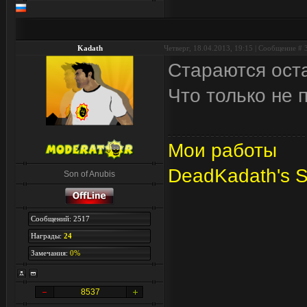
Kadath
Четверг, 18.04.2013, 19:15 | Сообщение #
Стараются оста
Что только не 
Мои работы
DeadKadath's 
Son of Anubis
Сообщений: 2517
Награды:
24
Замечания:
0%
8537