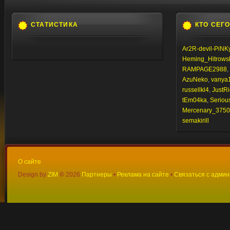
СТАТИСТИКА
КТО СЕГ
Ar2R-devil-PiNK
Heming_Hitrows
RAMPAGE2988
,
AzuNeko
,
vanya
russellkl4
,
JustRi
tEm04ka
,
Seriou
Mercenary_3750
semakirill
О сайте
Design by
ZIM
©
2026
Партнеры
•
Реклама на сайте
•
Связаться с адми