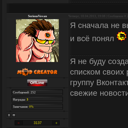
SeriousVovan
Четверг, 18.04.2013, 19:08 | Сообщение #
Я сначала не в
и всё понял
Я не буду созд
списком своих 
группу Вконтак
свежие новост
Сообщений: 252
Награды:
3
Замечания:
0%
3137