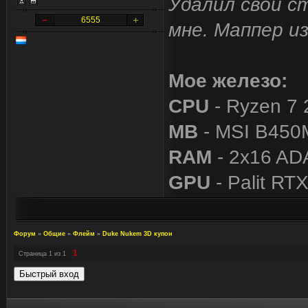
Удалил свои с
6555
мне. Маппер и
Мое железо:
CPU
- Ryzen 7 
MB
- MSI B450
RAM
- 2x16 A
GPU
- Palit RT
Форум
»
Общие
»
Флейм
»
Duke Nukem 3D купон
1
Страница
1
из
1