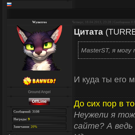
Wynerros
Четверг, 18.04.2013, 23:28 | Сообщение #
Цитата
(
TURR
MasterST, я могу
И куда ты его 
Ground Angel
До сих пор в то
Сообщений: 3108
Неужели я тож
Награды:
9
сайте? А ведь 
Замечания:
20%