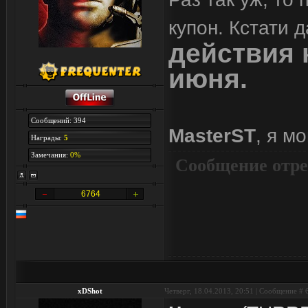
купон. Кстати д
действия 
июня.
Сообщений: 394
MasterST
, я м
Награды:
5
Замечания:
0%
Сообщение отре
6764
xDShot
Четверг, 18.04.2013, 20:51 | Сообщение #