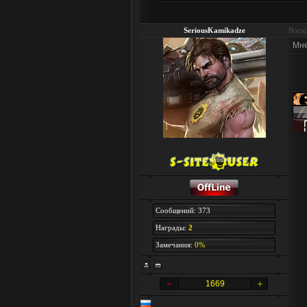
SeriousKamikadze
Воскр
Мне
Сообщений: 373
Награды:
2
Замечания:
0%
1669