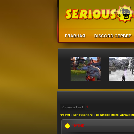
ГЛАВНАЯ
DISCORD СЕРВЕР
1
Страница
1
из
1
Форум
»
SeriousSite.ru
»
Предложения по улучшени
ЧАТИК