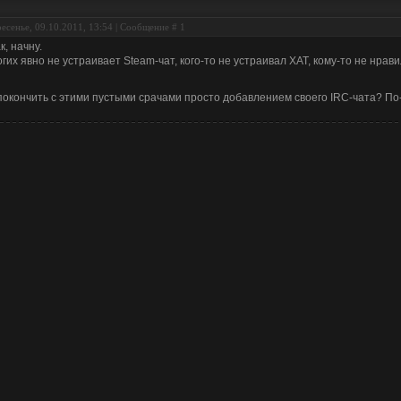
есенье, 09.10.2011, 13:54 | Сообщение #
1
к, начну.
гих явно не устраивает Steam-чат, кого-то не устраивал XAT, кому-то не нрав
покончить с этими пустыми срачами просто добавлением своего IRC-чата? По