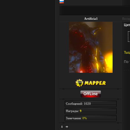
Artificia1
Воскр
Цит
Ты
По 
Сообщений: 1020
Награды:
9
Замечания:
0%