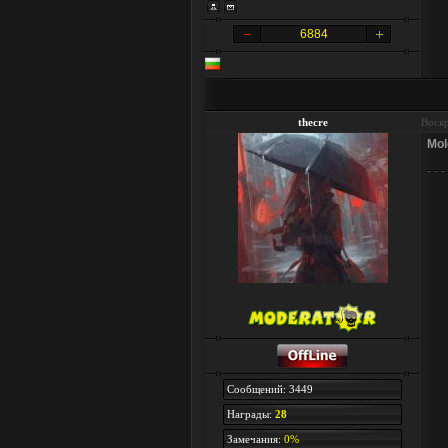
6884
thecre
Воскр
Mol
Сообщений: 3449
Награды:
28
Замечания:
0%