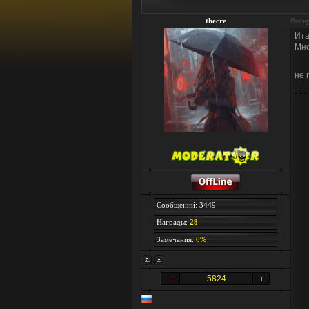
thecre
Воскр
Ита
Мно
не 
Сообщений: 3449
Награды:
28
Замечания:
0%
5824