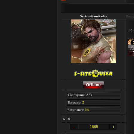
SeriousKamikadze
Воскр
По 
Сообщений: 373
Награды:
2
Замечания:
0%
1669