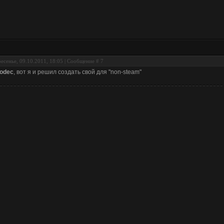
есенье, 09.10.2011, 18:05 | Сообщение #
7
odec
, вот я и решил создать свой для "non-steam"