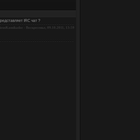
представляет IRC чат ?
-
Воскресенье, 09.10.2011, 13:59
iousKamikadze