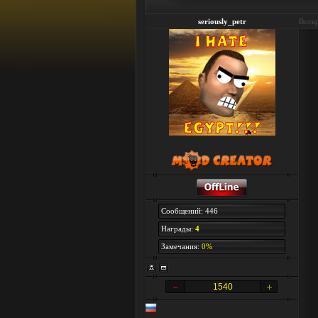
seriously_petr
Воскр
Сообщений: 446
Награды:
4
Замечания:
0%
1540