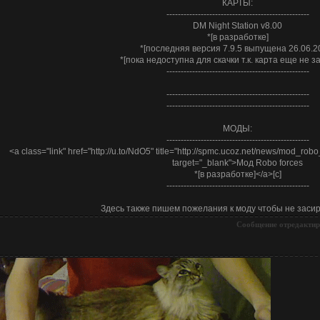
КАРТЫ:
--------------------------------------------------
DM Night Station v8.00
*[в разработке]
*[последняя версия 7.9.5 выпущена 26.06.2
*[пока недоступна для скачки т.к. карта еще не з
--------------------------------------------------
--------------------------------------------------
--------------------------------------------------
МОДЫ:
--------------------------------------------------
<a class="link" href="http://u.to/NdO5" title="http://spmc.ucoz.net/news/mod_rob
target="_blank">Мод Robo forces
*[в разработке]</a>[c]
--------------------------------------------------
Здесь также пишем пожелания к моду чтобы не засира
Сообщение отредакти