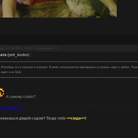
ца, 05.08.2011, 19:01 | Сообщение #
5
ата
(
petr_kustov
)
:
И вообще то я написал в титрах: В моде используются материалы из разных карт и модов. Переч
карт я не буду.
А самому слабо?
и работы....
екаешься дядей сэдом? Тогда тебе
>>сюда<<!