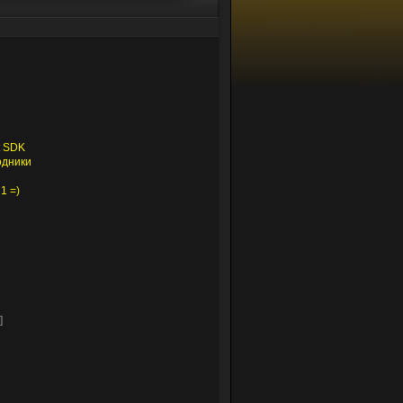
t SDK
одники
1 =)
]