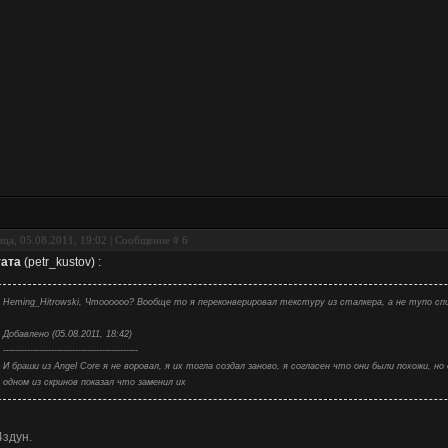
ца, 05.08.2011, 19:02 | Сообщение #
6
ата
(
petr_kustov
)
:
Heming_Hitrowski, Чтоооооо? Вообще то я переконверировал текстуру из сталкера, а не тупо спи
Добавлено (05.08.2011, 18:42)
---------------------------------------------
И браши из Angel Core я не воровал, я их тогла создал заново, я согласен что они были похожи, но
одном из скринов показал что заменил их
4здун.