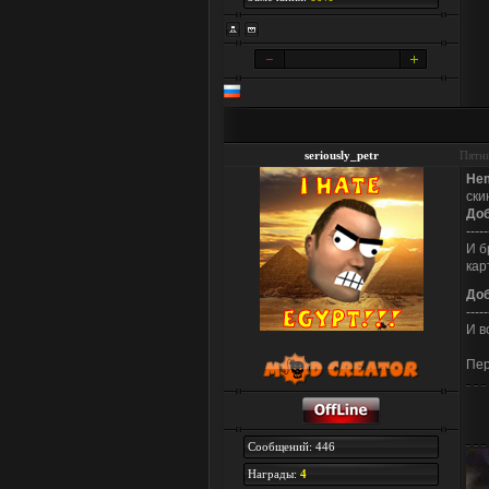
seriously_petr
Пятни
Hem
ски
До
-----
И б
кар
До
-----
И в
Пер
Сообщений: 446
Награды:
4