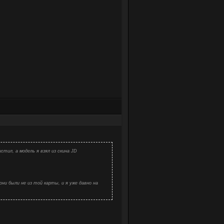
стил, а модель я взял из скина JD
 они были не из той карты, и я уже давно на