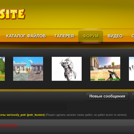
КАТАЛОГ ФАЙЛОВ
ГАЛЕРЕЯ
ФОРУМ
ВИДЕО
Новые сообщения
оты seriously_petr (petr_kustov)
(Решил сделать каталог своих работ, но работ всего то ничего)
_KUSTOV)