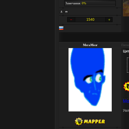
Замечания:
0%
1540
МегаМозг
Пятни
Цит
Мо
Увл