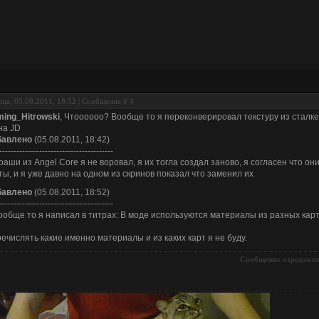
ца, 05.08.2011, 18:52 | Сообщение #
4
ing_Hitrowski
, Чтоооооо? Вообще то я переконверировал текстуру из сталкер
на JD
бавлено
(05.08.2011, 18:42)
----------------------------------------
раши из Angel Core я не воровал, я их тогла создал заново, я согласен что он
ты, и я уже давно на одном из скринов показал что заменил их
бавлено
(05.08.2011, 18:52)
----------------------------------------
ообще то я написал в титрах: В моде используются материалы из разных карт
ечислять какие именно материалы и из каких карт я не буду.
Сообщение отредакт