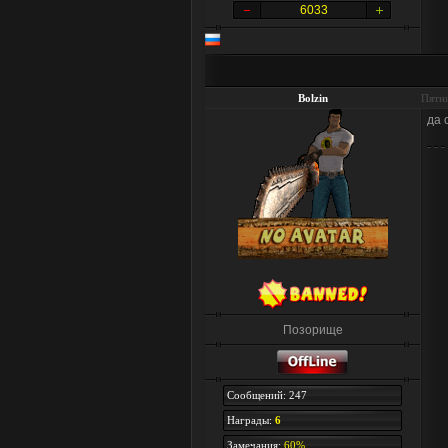
6033
Bolzin
Пятни
да 
Позорище
Сообщений: 247
Награды:
6
Замечания:
60%