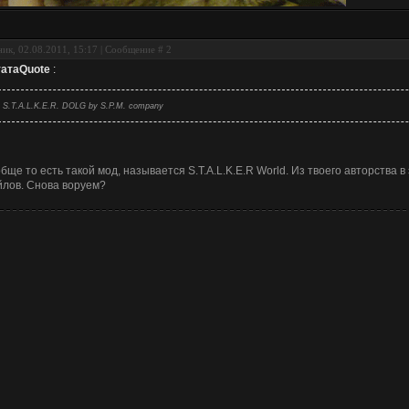
ик, 02.08.2011, 15:17 | Сообщение #
2
ата
Quote
:
S.T.A.L.K.E.R. DOLG by S.P.M. company
бще то есть такой мод, называется S.T.A.L.K.E.R World. Из твоего авторства 
лов. Снова воруем?