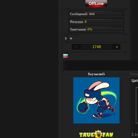
Сообщений: 444
Награды:
3
Замечания:
0%
1748
$оучаснеG
Пятни
Цит
3.1