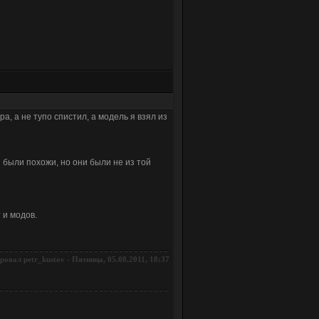
а, а не тупо спистил, а модель я взял из
и были похожи, но они были не из той
 и модов.
ировал
-
Пятница, 05.08.2011, 18:37
petr_kustov