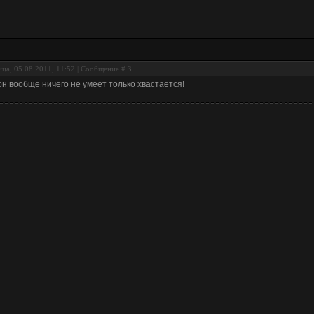
ца, 05.08.2011, 11:52 | Сообщение #
3
он вообще ничего не умеет только хвастается!