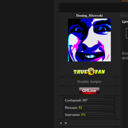
Heming_Hitrowski
Вторн
Цит
Воо
фай
Double Jumper
Сообщений: 887
Награды:
32
Замечания:
0%