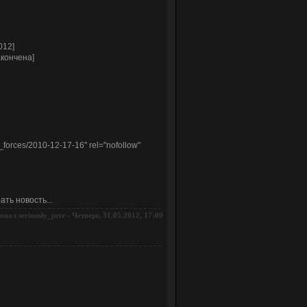
012]
акончена]
o_forces/2010-12-17-16" rel="nofollow"
ть новость...
ровал
-
Четверг, 31.05.2012, 17:09
seriously_petr