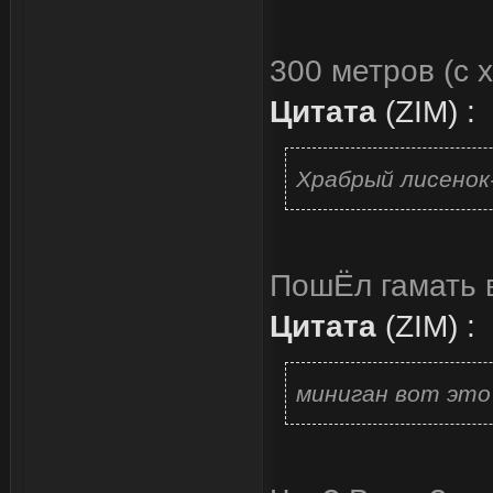
300 метров (с 
Цитата
(
ZIM
)
:
Храбрый лисено
ПошЁл гамать 
Цитата
(
ZIM
)
:
миниган вот это