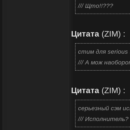
/// Щто!!???
Цитата
(
ZIM
)
:
стим для serious
/// А мож наобор
Цитата
(
ZIM
)
:
серьезный сэм и
/// Исполнитель?