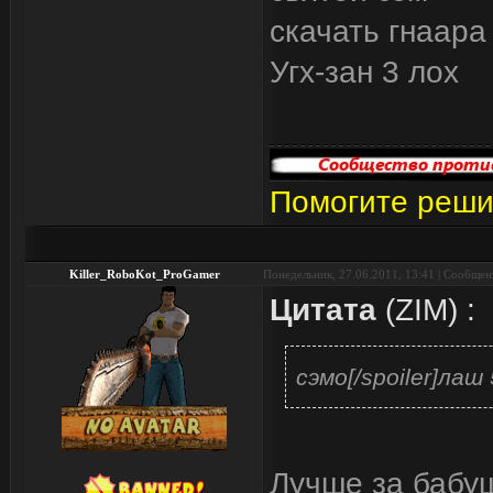
скачать гнаара
Угх-зан 3 лох
Помогите реши
Killer_RoboKot_ProGamer
Понедельник, 27.06.2011, 13:41 | Сообще
Цитата
(
ZIM
)
:
сэмо[/spoiler]лаш
Лучше за бабуш