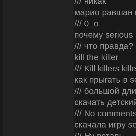
/// никак
марио равшан 
/// 0_o
почему serious
/// что правда?
kill the killer
/// Kill killers kill
как прыгать в s
/// большой дл
скачать детски
/// No comment
скачала игру s
/// Ну вставь...