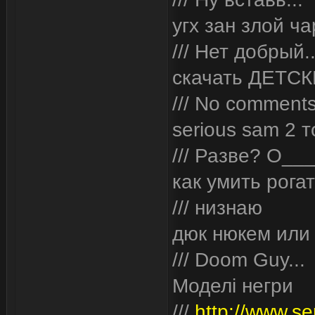
угх зан злой ч
/// Нет добрый..
скачать ДЕТСК
/// No comment
serious sam 2 т
/// Разве? О__
как умить рога
/// низнаю
дюк нюкем или
/// Doom Guy...
Моделі негри
///
http://www.se