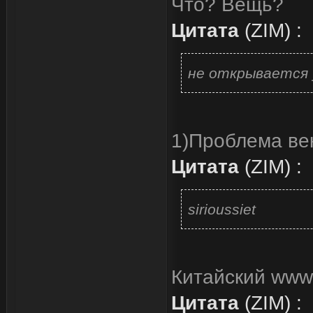
Что? Вещь?
Цитата
(
ZIM
)
:
не открывается 
1)Проблема век
Цитата
(
ZIM
)
:
sirioussiet
Китайский www.s
Цитата
(
ZIM
)
: