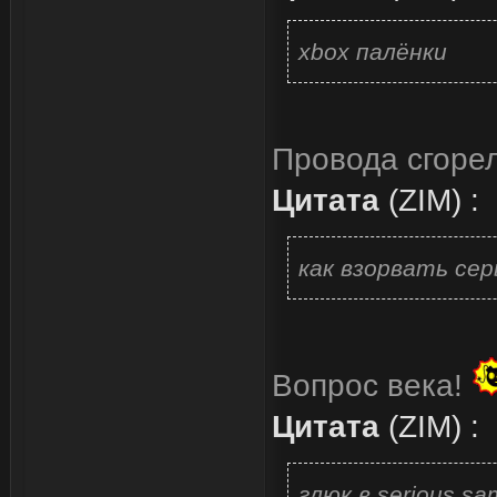
xbox палёнки
Провода сгорел
Цитата
(
ZIM
)
:
как взорвать се
Вопрос века!
Цитата
(
ZIM
)
:
глюк в serious s