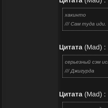
Цитата
(
Mad
)
:
хакинто
/// Сам туда иди.
Цитата
(
Mad
)
:
серьезный сэм и
/// Джигурда
Цитата
(
Mad
)
: