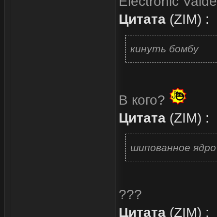
Electronic Vaid
Цитата
(
ZIM
)
:
кинуть бомбу
В кого?
Цитата
(
ZIM
)
:
шипованное ядро
???
Цитата
(
ZIM
)
: