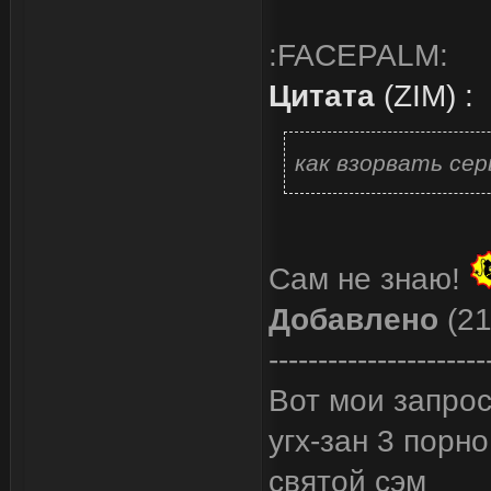
:FACEPALM:
Цитата
(
ZIM
)
:
как взорвать се
Сам не знаю!
Добавлено
(21
----------------------
Вот мои запрос
угх-зан 3 порно
святой сэм