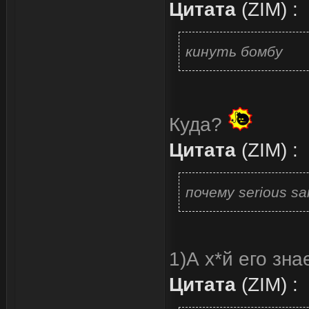
Цитата
(
ZIM
)
:
кинуть бомбу
Куда?
Цитата
(
ZIM
)
:
почему serious s
1)А х*й его зна
Цитата
(
ZIM
)
: