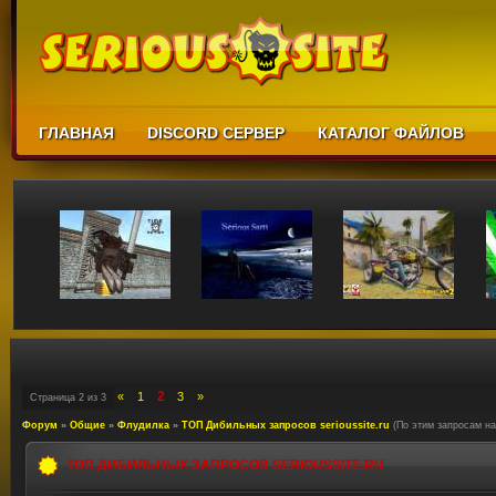
ГЛАВНАЯ
DISCORD СЕРВЕР
КАТАЛОГ ФАЙЛОВ
2
«
1
3
»
Страница
2
из
3
Форум
»
Общие
»
Флудилка
»
ТОП Дибильных запросов serioussite.ru
(По этим запросам на
ТОП ДИБИЛЬНЫХ ЗАПРОСОВ SERIOUSSITE.RU