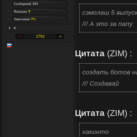
Сообщений: 865
сэмолаш 5 выпуск
Награды:
9
Замечания:
0%
/// А это за папу
2762
Цитата
(
ZIM
)
:
создать ботов на 
/// Создавай
Цитата
(
ZIM
)
:
хакинто