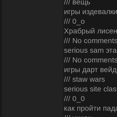
/// вещь
игры издевалки
/// 0_o
Храбрый лисен
/// No comment
serious sam эта
/// No comment
игры дарт вей
/// staw wars
serious site clas
/// 0_0
как пройти па