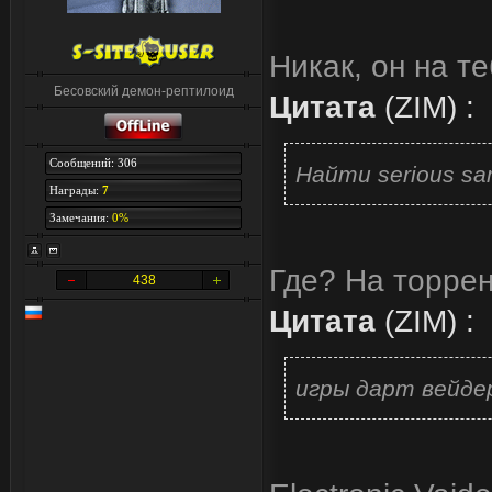
Никак, он на т
Бесовский демон-рептилоид
Цитата
(
ZIM
)
:
Сообщений: 306
Найти serious s
Награды:
7
Замечания:
0%
Где? На торрен
438
Цитата
(
ZIM
)
:
игры дарт вейде