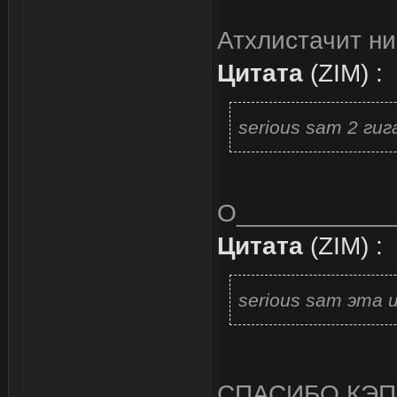
Атхлистачит ни
Цитата
(
ZIM
)
:
serious sam 2 ги
О___________
Цитата
(
ZIM
)
:
serious sam эта 
СПАСИБО КЭП!