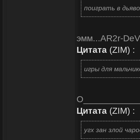
поиграть в дьяво
эмм...AR2r-DeV
Цитата
(
ZIM
)
:
игры для мальчик
О___________
Цитата
(
ZIM
)
:
угх зан злой чар