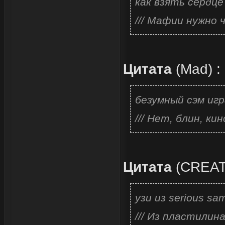
как взять сердц
/// Мафии нужно 
Цитата
(
Mad
)
:
безумный сэм игр
/// Нет, блин, кин
Цитата
(
CREA
узи из serious sa
/// Из пластилина.