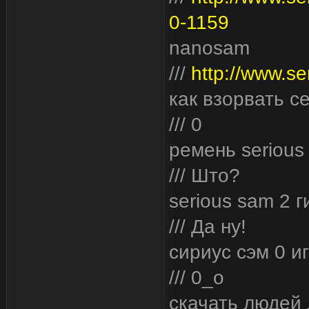
0-1159
nanosam
///
http://www.se
как взорвать с
/// 0
ремень serious
/// Што?
serious sam 2 
/// Да ну!
сириус сэм 0 и
/// 0_o
скачать людей 