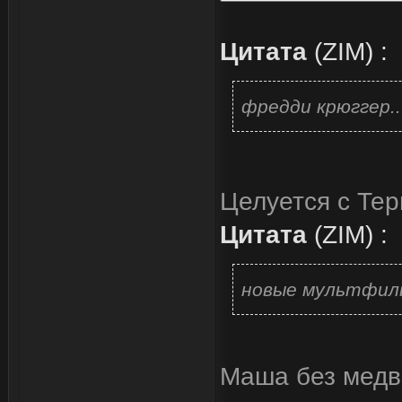
Цитата
(
ZIM
)
:
фредди крюггер..
Целуется с Тер
Цитата
(
ZIM
)
:
новые мультфил
Маша без медв