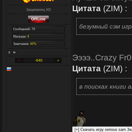
Цитата
(
ZIM
)
:
Защеканец XD
безумный сэм игр
Сообщений: 70
Награды:
1
Замечания:
40%
Ээээ..Crazy F
-640
Цитата
(
ZIM
)
:
в поисках книги 