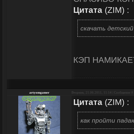
Цитата
(
ZIM
)
:
скачать детский
КЭП НАМИКАЕ
artyomgamer
Вторник, 21.06.2011, 11:14 | Сообщение #
Цитата
(
ZIM
)
:
как пройти пада