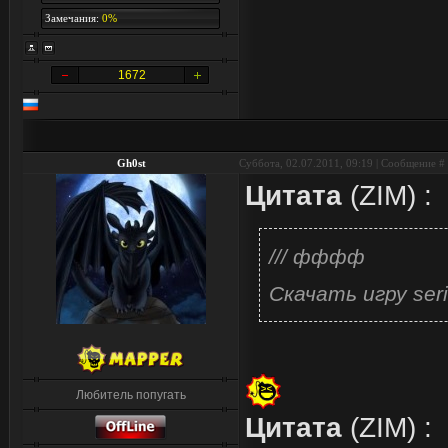
Замечания:
0%
1672
Gh0st
Суббота, 02.07.2011, 09:19 | Сообщение #
Цитата
(
ZIM
)
:
/// фффф
Скачать игру ser
Любитель попугать
Цитата
(
ZIM
)
: