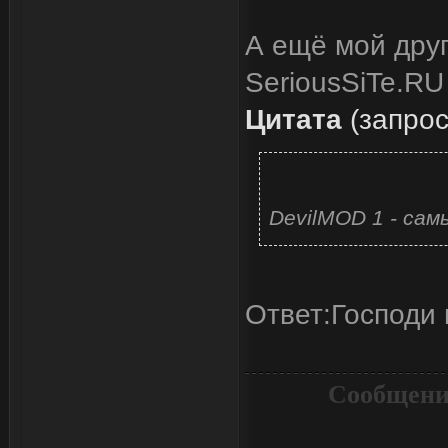
А ещё мой друг
SeriousSiTe.RU
Цитата
(
запро
DevilMOD 1 - сам
Ответ:Господи 
Сообщени