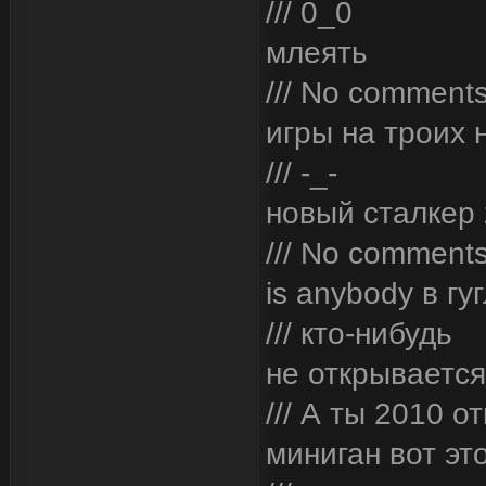
/// 0_0
млеять
/// No comments
игры на троих 
/// -_-
новый сталкер 
/// No comment
is anybody в г
/// кто-нибудь
не открывается
/// А ты 2010 
миниган вот эт