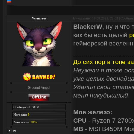
Wynerros
Понедельник, 19.09.2022, 22:03 | Сообще
BlackerW
, ну и что
как бы есть целый
р
геймерской вселенн
До сих пор в топе за
Неужели я тоже ост
уже целых двенадца
Удалил свои старые
Ground Angel
меня никудышный
.
Сообщений: 3108
Мое железо:
Награды:
9
CPU
- Ryzen 7 2700
Замечания:
20%
MB
- MSI B450M Mor