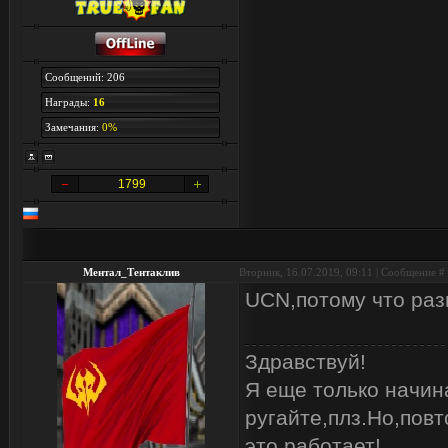
Сообщений: 206
Награды:
16
Замечания:
0%
1799
Ментал_Тентаклив
Вторник, 16.07.2019, 09:11 | Сообщение #
UCN,потому что раз
Здравствуй!
Я еще только начин
ругайте,плз.Но,повт
это работает!