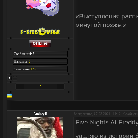
«Выступления распи
минутой позже.»
Сообщений: 5
Награды:
0
Замечания:
0%
4
AndreyII
Воскресенье, 07.03.2021, 14:12 | Сообщен
Five Nights At Fredd
удаляю из истории 