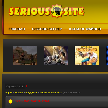
ГЛАВНАЯ
DISCORD СЕРВЕР
КАТАЛОГ ФАЙЛОВ
1
Страница
1
из
1
Форум
»
Общие
»
Флудилка
»
Любимая часть Fnaf
(нет описания :))
ЛЮБИМАЯ ЧАСТЬ FNAF