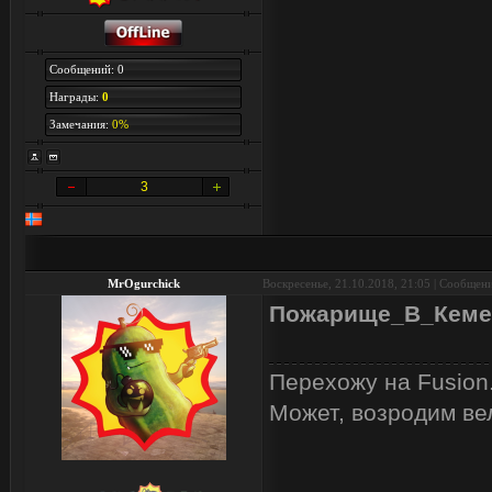
Сообщений: 0
Награды:
0
Замечания:
0%
3
MrOgurchick
Воскресенье, 21.10.2018, 21:05 | Сообщен
Пожарище_В_Кеме
Перехожу на Fusion
Может, возродим ве