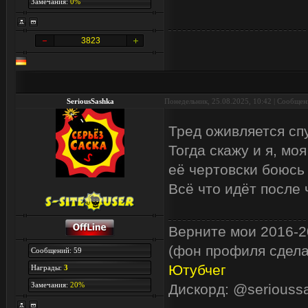
Замечания:
0%
3823
SeriousSashka
Понедельник, 25.08.2025, 10:42 | Сообще
Тред оживляется сп
Тогда скажу и я, моя
её чертовски боюсь
Всё что идёт после
Верните мои 2016-20
(фон профиля сделан
Сообщений: 59
Ютубчег
Награды:
3
Замечания:
20%
Дискорд: @seriouss