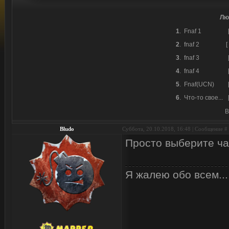
Лю
1
.
Fnaf 1
2
.
fnaf 2
[
3
.
fnaf 3
4
.
fnaf 4
5
.
Fnaf(UCN)
6
.
Что-то свое...
В
Bludo
Суббота, 20.10.2018, 16:48 | Сообщение #
Просто выберите ча
Я жалею обо всем...