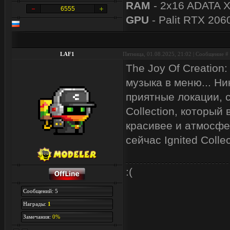
RAM
- 2x16 ADATA 
6555
GPU
- Palit RTX 206
LAF1
Пятница, 01.08.2025, 21:02 | Сообщение #
The Joy Of Creation
музыка в меню... Ни
приятные локации, с
Collection, который
красивее и атмосфер
сейчас Ignited Coll
:(
Сообщений: 5
Награды:
1
Замечания:
0%