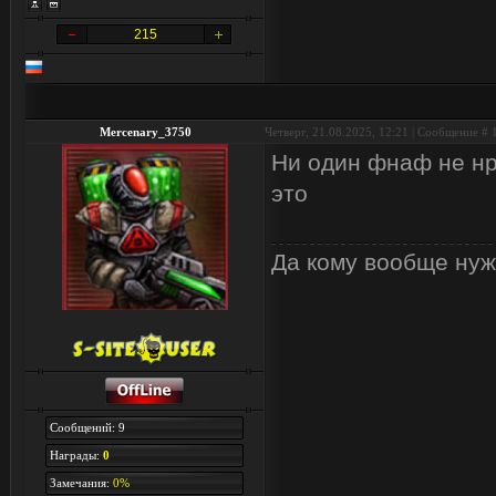
215
Mercenary_3750
Четверг, 21.08.2025, 12:21 | Сообщение #
Ни один фнаф не нр
это
Да кому вообще нуж
Сообщений: 9
Награды:
0
Замечания:
0%