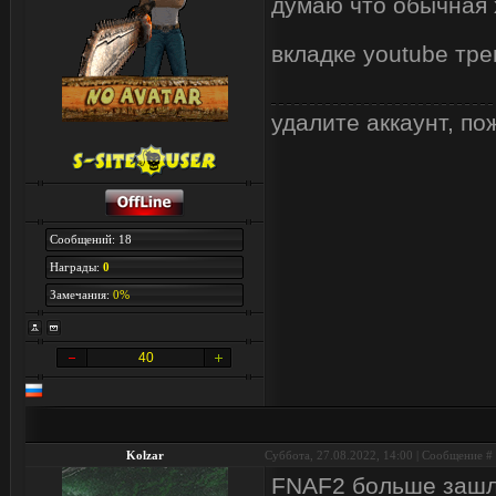
думаю что обычная х
вкладке youtube тр
удалите аккаунт, по
Сообщений: 18
Награды:
0
Замечания:
0%
40
Kolzar
Суббота, 27.08.2022, 14:00 | Сообщение #
FNAF2 больше зашла,