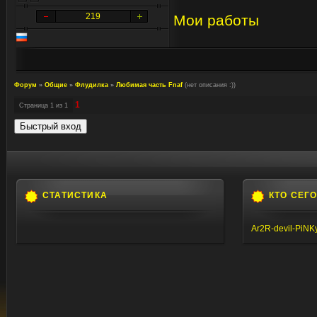
219
Мои работы
Форум
»
Общие
»
Флудилка
»
Любимая часть Fnaf
(нет описания :))
1
Страница
1
из
1
СТАТИСТИКА
КТО СЕГ
Ar2R-devil-PiNK