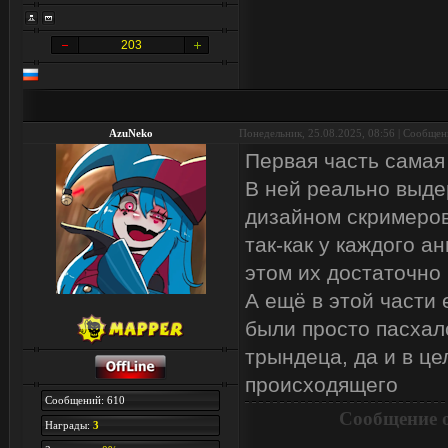
203
AzuNeko
Понедельник, 25.08.2025, 08:56 | Сообще
Первая часть самая 
В ней реально выде
дизайном скримеров
так-как у каждого а
этом их достаточн
А ещё в этой части
были просто пасха
трындеца, да и в ц
происходящего
Сообщений: 610
Сообщение 
Награды:
3