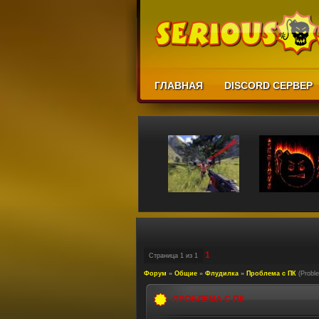
ГЛАВНАЯ
DISCORD СЕРВЕР
1
Страница
1
из
1
Форум
»
Общие
»
Флудилка
»
Проблема с ПК
(Probl
ПРОБЛЕМА С ПК