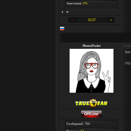
Замечания:
0%
3137
MentalVader
Четве
Se
htt
Сообщений: 704