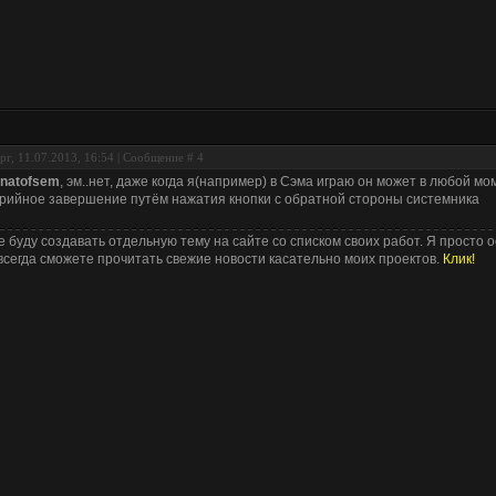
рг, 11.07.2013, 16:54 | Сообщение #
4
natofsem
, эм..нет, даже когда я(например) в Сэма играю он может в любой мо
рийное завершение путём нажатия кнопки с обратной стороны системника
е буду создавать отдельную тему на сайте со списком своих работ. Я просто о
всегда сможете прочитать свежие новости касательно моих проектов.
Клик!