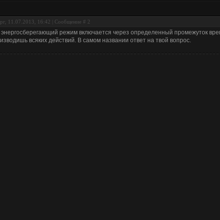
рг, 11.07.2013, 16:42 | Сообщение #
2
 энергосберегающий режим включается через определенный промежуток време
изводишь всяких действий. В самом названии ответ на твой вопрос.