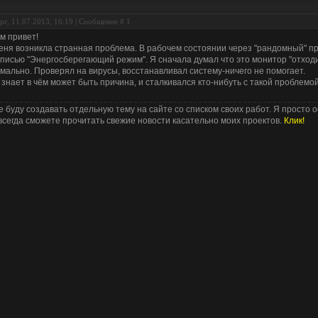
рг, 11.07.2013, 16:19 | Сообщение #
1
м привет!
еня возникла странная проблема. В рабочем состоянии через "рандомный" п
писью "Энергосберегающий режим". Я сначала думал что это монитор "отходи
мально. Проверял на вирусы, восстанавливал систему-ничего не помогает.
 знает в чём может быть причина, и сталкивался кто-нибуть с такой проблемо
е буду создавать отдельную тему на сайте со списком своих работ. Я просто о
всегда сможете прочитать свежие новости касательно моих проектов.
Клик!