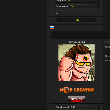
Награды:
12
Замечания:
0%
3369
SeriousVovan
Четве
Men
Я н
вы 
Сообщений: 252