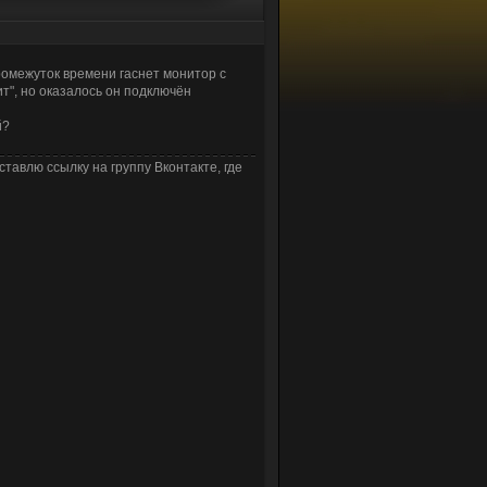
ромежуток времени гаснет монитор с
т", но оказалось он подключён
й?
ставлю ссылку на группу Вконтакте, где