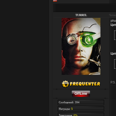
TURREL
Четве
pha
Цит
Цит
P.S
Сообщений: 394
Награды:
5
Замечания:
0%