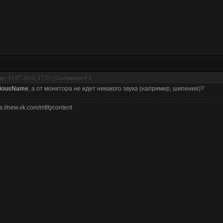
рг, 11.07.2013, 17:15 | Сообщение #
5
riousName
, а от монитора не идет никакого звука (например, шипения)?
ps://new.vk.com/mtltycontent