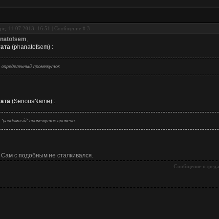
рг, 11.07.2013, 16:51 | Сообщение #
3
natofsem
,
ата
(
phanatofsem
)
:
определенный промежуток
ата
(
SeriousName
)
:
"рандомный" промежуток времени
. Сам с подобным не сталкивался.
Сообщение отред