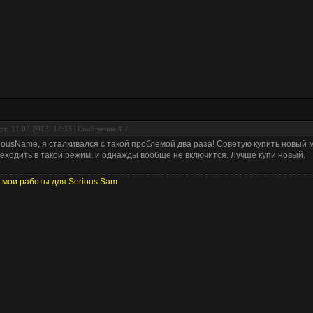
рг, 11.07.2013, 17:33 | Сообщение #
7
iousName, я сталкивался с такой проблемой два раза! Советую купить новый
еходить в такой режим, и однажды вообще не включится. Лучше купи новый.
 мои работы для Serious Sam