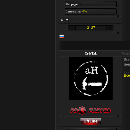
Награды:
3
Замечания:
0%
3137
Cr1sTaL
Четве
Ser
пер
Все