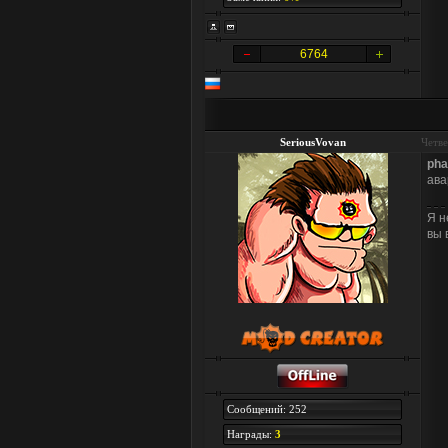
6764
SeriousVovan
Четве
pha
ава
Я н
вы 
Сообщений: 252
Награды:
3