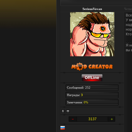
SeriousVovan
Четве
Все
У м
над
нор
Кто
Я н
вы 
Сообщений: 252
Награды:
3
Замечания:
0%
3137