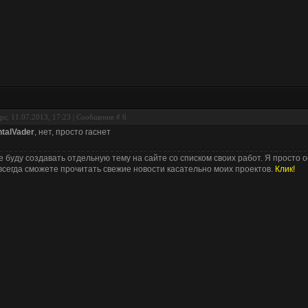
рг, 11.07.2013, 17:23 | Сообщение #
6
talVader
, нет, просто гаснет
е буду создавать отдельную тему на сайте со списком своих работ. Я просто о
всегда сможете прочитать свежие новости касательно моих проектов.
Клик!