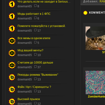
Добавил:
RA
Что делать если не заходит в Serious editor
dowman65
8
КОММЕН
Моды работают в 1 ФПС
dowman65
6
Помогите пожалуйста с установкой.
dowman65
17
Все мемы в одном клипе
dowman65
5
Мод вашей мечты?
S
dowman65
10
Считаем до 10000 дальше
dowman65
37
Рекорды режима "Выживание"
dowman65
13
Фэйк / Арт / Скриншоты ?
dowman65
13
ZombieHunt
Высокий прыжок
dowman65
12