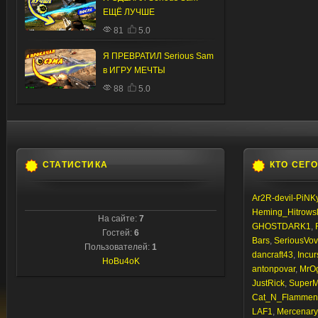
ЕЩЁ ЛУЧШЕ
81
5.0
Я ПРЕВРАТИЛ Serious Sam
в ИГРУ МЕЧТЫ
88
5.0
СТАТИСТИКА
КТО СЕГ
Ar2R-devil-PiNK
Heming_Hitrows
На сайте:
7
GHOSTDARK1
,
Гостей:
6
Bars
,
SeriousVo
Пользователей:
1
dancraft43
,
Incur
HoBu4oK
antonpovar
,
MrOg
JustRick
,
Super
Cat_N_Flammen
LAF1
,
Mercenar