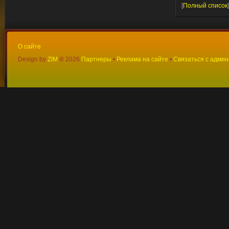
[
Полный список
]
О сайте
Design by
ZIM
©
2026
Партнеры
•
Реклама на сайте
•
Связаться с адми