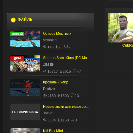
ФАЙЛЫ
Остров Мертвых
semakirill
CubR
145
23
2
Serious Sam: Xbox (PC Mod v1.0a)
ZIM
10717
2915
47
Кровавый клир
Drobze
4160
1603
13
Новые звуки для некоторого оружия.
Jackal
3834
1158
3
Kill Box Mini