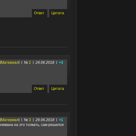
Ответ
Цитата
[
Материал
] | №
2
|
24.06.2018
|
+3
Ответ
Цитата
[
Материал
] | №
3
|
29.06.2018
|
+1
ливана на это толкать, сам решился