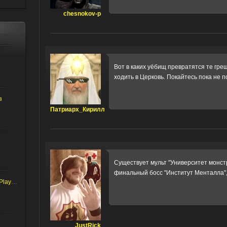
chesnokov-p
Вот в каких уёбищ превратятся те гре
ходить в Церковь. Покайтесь пока не 
з
Патриаpх_Кирилл
Существует мульт "Университет монстр
финальный босс "Институт Менталла",
Duke Nukem Forever Player Model
JustRick