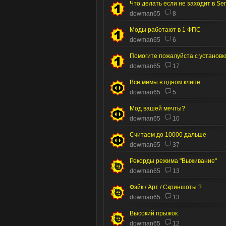
dowman65
8
Моды работают в 1 ФПС
dowman65
6
Помогите пожалуйста с установк
dowman65
17
Все мемы в одном клипе
dowman65
5
Мод вашей мечты?
dowman65
10
Считаем до 10000 дальше
dowman65
37
Рекорды режима "Выживание"
dowman65
13
Фэйк / Арт / Скриншоты ?
dowman65
13
Высокий прыжок
dowman65
12