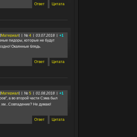
Ответ
Цитата
[
Материал
] | №
4
|
03.07.2018
|
+1
шные пидоры, которые не будут
поздно! Окаянные блядь.
Ответ
Цитата
[
Материал
] | №
5
|
01.08.2018
|
+1
ов", а во второй части Сэма был
 хм...Совпадение? Не думаю!
Ответ
Цитата