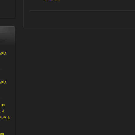
И
ЬКО
И
ЬКО
СТИ
 И
АЗАТЬ
am