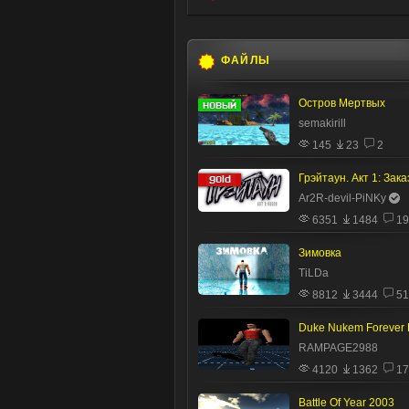
ФАЙЛЫ
Остров Мертвых
semakirill
145
23
2
Грэйтаун. Акт 1: Зака
Ar2R-devil-PiNKy
6351
1484
19
Зимовка
TiLDa
8812
3444
51
RAMPAGE2988
4120
1362
17
Battle Of Year 2003