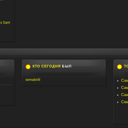
us Sam
КТО СЕГОДНЯ
БЫЛ
Т
semakirill
Сам
Са
Са
Са