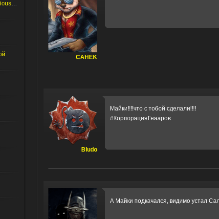
Что делать если не заходит в Serious editor
ой.
CAHEK
Майки!!!!что с тобой сделали!!!!
#КорпорацияГнааров
Bludo
А Майки подкачался, видимо устал Сал