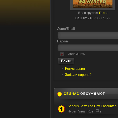
Вы в группе:
Гости
Ваш IP:
216.73.217.129
Логин/Email
Пароль
Запомнить
Регистрация
Забыли пароль?
СЕЙЧАС
ОБСУЖДАЮТ
Hyper_Virus_Rus
2