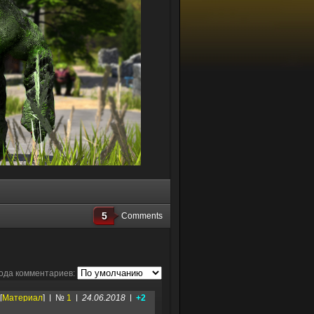
5
Comments
ода комментариев:
[
Материал
] | №
1
|
24.06.2018
|
+2