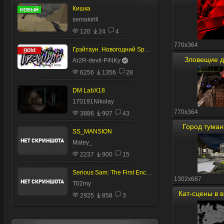
Кишка
semakirill
120
24
4
770x364
Грэйтаун. Новогодний Special
Зловещие 
Ar2R-devil-PiNKy
6256
1356
28
DM LabX18
170191Nikolay
770x364
3886
907
43
Город тума
SS_MANSION
Matey_
2237
900
15
Serious Sam: The First Encounter Soundtrack
1302x687
T02my
Кат-сцены в 
2925
858
3