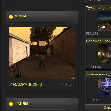
1717x826
МЕМЫ
539x278
1920x1080
RAMPAGE2988
9
1
1061x687
ФАЙЛЫ
Сар