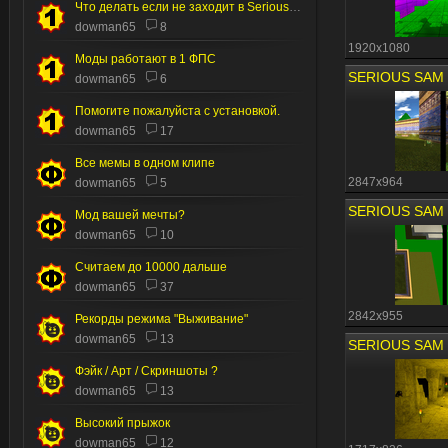
Что делать если не заходит в Serious editor
dowman65
8
1920x1080
Моды работают в 1 ФПС
dowman65
6
Помогите пожалуйста с установкой.
dowman65
17
Все мемы в одном клипе
2847x964
dowman65
5
Мод вашей мечты?
dowman65
10
Считаем до 10000 дальше
dowman65
37
2842x955
Рекорды режима "Выживание"
dowman65
13
Фэйк / Арт / Скриншоты ?
dowman65
13
Высокий прыжок
dowman65
12