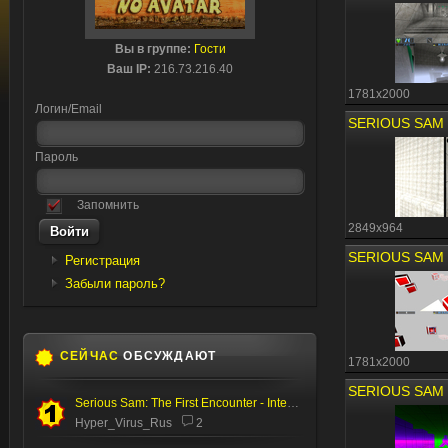
Вы в группе:
Гости
Ваш IP:
216.73.216.40
1781x2000
Логин/Email
Пароль
Запомнить
2849x964
Регистрация
Забыли пароль?
СЕЙЧАС
ОБСУЖДАЮТ
1781x2000
Serious Sam: The First Encounter - Internal Test
Hyper_Virus_Rus
2