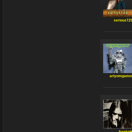
serious72
artyomgame
freekni