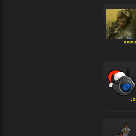
KirillS
-JD