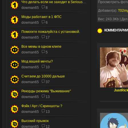
Что делать если не заходит в Serious editor
Просмотреть фото
dowman65
8
Добавил(а):
T02m
Моды работают в 1 ФПС
Вес: 243.3Kb | Дат
dowman65
6
КОММЕНТАРИИ
Помогите пожалуйста с установкой.
dowman65
17
Все мемы в одном клипе
dowman65
5
Мод вашей мечты?
dowman65
10
Считаем до 10000 дальше
dowman65
37
JustRic
Рекорды режима "Выживание"
dowman65
13
Фэйк / Арт / Скриншоты ?
dowman65
13
Высокий прыжок
dowman65
12