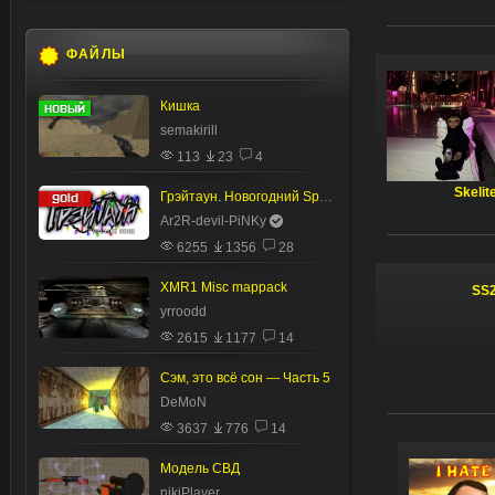
ФАЙЛЫ
Кишка
semakirill
113
23
4
Skelit
Грэйтаун. Новогодний Special
Ar2R-devil-PiNKy
6255
1356
28
XMR1 Misc mappack
SS
yrroodd
2615
1177
14
Сэм, это всё сон — Часть 5
DeMoN
3637
776
14
Модель СВД
nikiPlayer