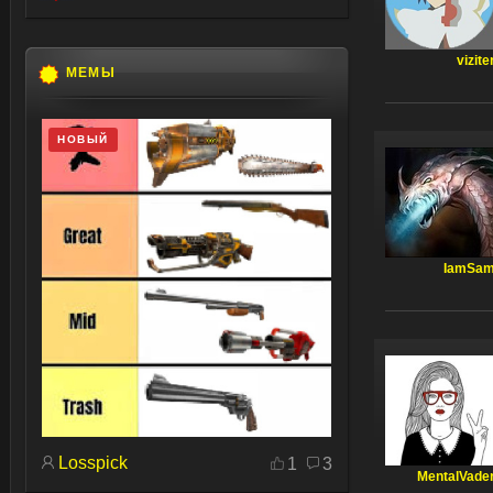
vizite
МЕМЫ
НОВЫЙ
IamSa
Losspick
1
3
MentalVade