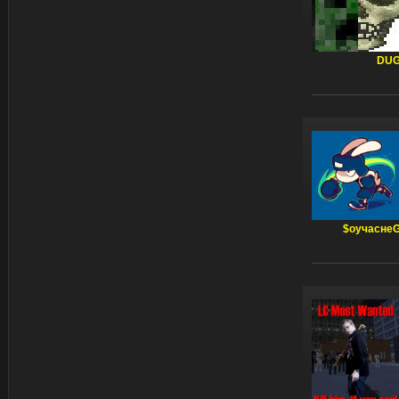
DU
$оучасне