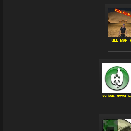
KiLL_MaN_
serious_governa