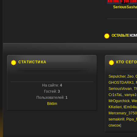
SeriousSash
ОСТАВЬТЕ
КОМ
СТАТИСТИКА
КТО СЕГ
Sepulcher
,
Zeo
,
GHOSTDARK1
,
На сайте:
4
SeriousVovan
,
T
Гостей:
3
Cr1sTaL
,
vanya1
Пользователей:
1
MrOgurchick
,
We
Biktim
KKelleri
,
tEm04k
Mercenary_3750
semakirill
,
Pipa_
список
]