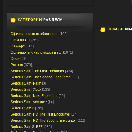
КАТЕГОРИИ
РАЗДЕЛА
ОСТАВЬТЕ
КОМ
Официальные изображения
[190]
Скриншоты
[381]
Фан-Арт
[614]
Скриншоты с карт, модов и т.д.
[1071]
Обои
[196]
Разное
[370]
Serious Sam: The First Encounter
[334]
Serious Sam: The Second Encounter
[669]
Serious Sam: Palm
[3]
Serious Sam: Xbox
[133]
Serious Sam: Next Encounter
[50]
Serious Sam: Advance
[14]
Serious Sam 2
[199]
Serious Sam: HD The First Encounter
[27]
Serious Sam: HD The Second Encounter
[222]
Serious Sam 3: BFE
[536]