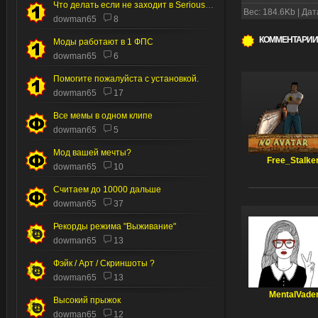
Что делать если не заходит в Serious editor
Вес: 184.6Kb | Дат
dowman65
8
КОММЕНТАРИИ
Моды работают в 1 ФПС
dowman65
6
Помогите пожалуйста с установкой.
dowman65
17
Все мемы в одном клипе
dowman65
5
Мод вашей мечты?
Free_Stalke
dowman65
10
Считаем до 10000 дальше
dowman65
37
Рекорды режима "Выживание"
dowman65
13
Фэйк / Арт / Скриншоты ?
dowman65
13
MentalVade
Высокий прыжок
dowman65
12