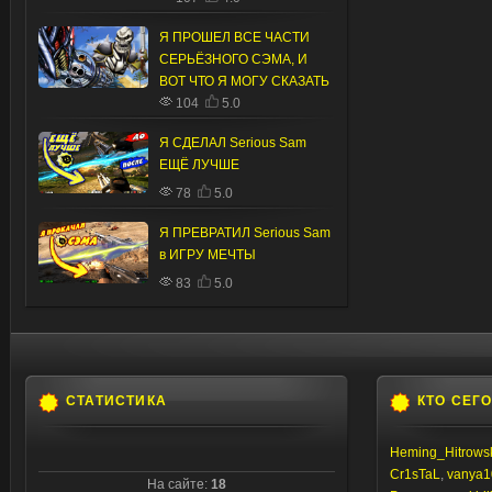
Я ПРОШЕЛ ВСЕ ЧАСТИ
СЕРЬЁЗНОГО СЭМА, И
ВОТ ЧТО Я МОГУ СКАЗАТЬ
104
5.0
Я СДЕЛАЛ Serious Sam
ЕЩЁ ЛУЧШЕ
78
5.0
Я ПРЕВРАТИЛ Serious Sam
в ИГРУ МЕЧТЫ
83
5.0
СТАТИСТИКА
КТО СЕГ
Heming_Hitrows
Cr1sTaL
,
vanya1
На сайте:
18