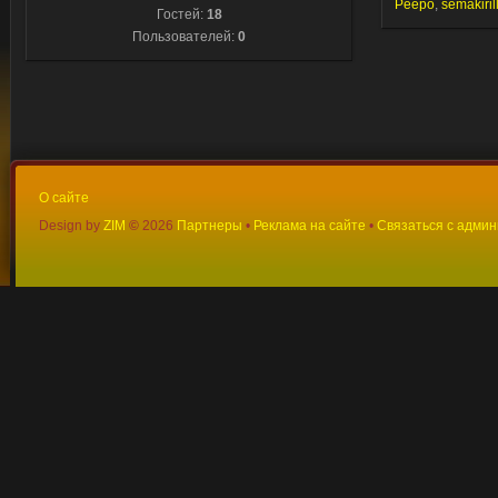
Peepo
,
semakiril
Гостей:
18
Пользователей:
0
О сайте
Design by
ZIM
©
2026
Партнеры
•
Реклама на сайте
•
Связаться с адми