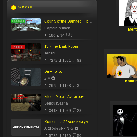
ФАЙЛЫ
County of the Damned / Графство Проклятых
CaptainPelmen
Ment
186
34
3
13 - The Dark Room
Tenshi
7272
1951
82
Dirty Toilet
ZIM
Kadat
2675
1148
3
Filder: Месть Аудитору
SeriousSasha
3443
1039
28
Run or die 2 / Беги или умри 2
Ar2R-devil-PiNKy
5722
2130
50