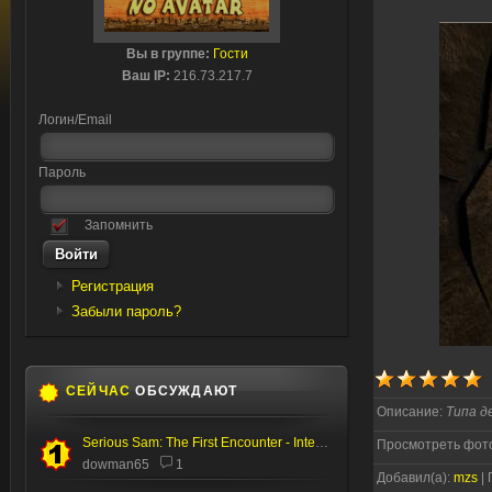
Вы в группе:
Гости
Ваш IP:
216.73.217.7
Логин/Email
Пароль
Запомнить
Регистрация
Забыли пароль?
СЕЙЧАС
ОБСУЖДАЮТ
Описание:
Типа д
Serious Sam: The First Encounter - Internal Test
Просмотреть фото
dowman65
1
Добавил(а):
mzs
| 