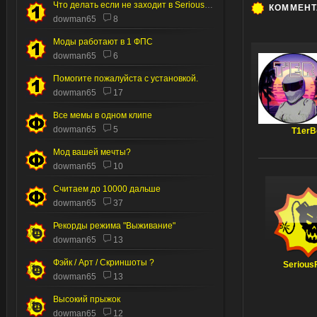
Что делать если не заходит в Serious editor
КОММЕН
dowman65
8
Моды работают в 1 ФПС
dowman65
6
Помогите пожалуйста с установкой.
dowman65
17
Все мемы в одном клипе
dowman65
5
T1erB
Мод вашей мечты?
dowman65
10
Считаем до 10000 дальше
dowman65
37
Рекорды режима "Выживание"
dowman65
13
Фэйк / Арт / Скриншоты ?
Serious
dowman65
13
Высокий прыжок
dowman65
12