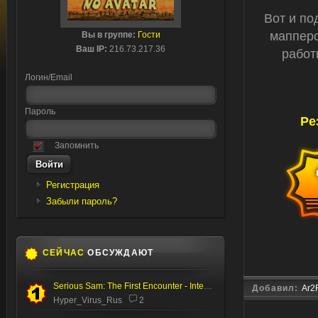
Вот и по
мапперс
Вы в группе:
Гости
Ваш IP:
216.73.217.36
работ
Логин/Email
Пароль
Ре
Запомнить
Регистрация
Забыли пароль?
СЕЙЧАС
ОБСУЖДАЮТ
Serious Sam: The First Encounter - Internal Test
Добавил:
Ar2
Hyper_Virus_Rus
2