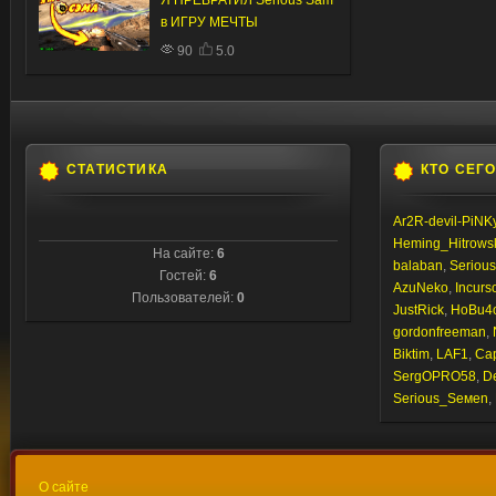
Я ПРЕВРАТИЛ Serious Sam
в ИГРУ МЕЧТЫ
90
5.0
СТАТИСТИКА
КТО СЕГ
Ar2R-devil-PiNK
Heming_Hitrows
На сайте:
6
balaban
,
Seriou
Гостей:
6
AzuNeko
,
Incurs
Пользователей:
0
JustRick
,
HoBu4
gordonfreeman
,
Biktim
,
LAF1
,
Ca
SergOPRO58
,
D
Sегiоus_Sемеn
,
О сайте