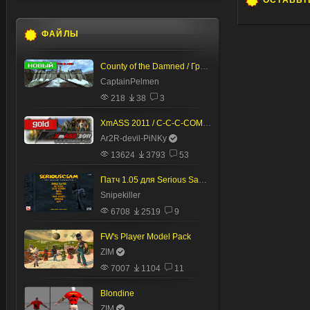
ОСТАВЬТ
ФАЙЛЫ
County of the Damned / Графство Проклятых
CaptainPelmen
218
38
3
XmASS 2011 / C-C-C-COMBO Pack
Ar2R-devil-PiNKy
13624
3793
53
Патч 1.05 для Serious Sam: TSE (USA)
Snipekiller
6708
2519
9
FW's Player Model Pack
ZIM
7007
1104
11
Blondine
ZIM