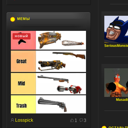
МЕМЫ
НОВЫЙ
SeriousMonst
Masad
Losspick
1
3