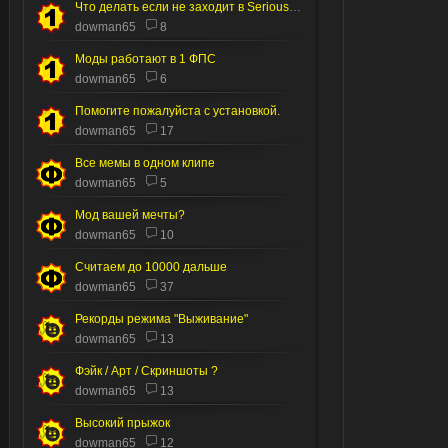
Что делать если не заходит в Serious editor
dowman65
8
Моды работают в 1 ФПС
dowman65
6
Помогите пожалуйста с установкой.
dowman65
17
Все мемы в одном клипе
dowman65
5
Мод вашей мечты?
dowman65
10
Считаем до 10000 дальше
dowman65
37
Рекорды режима "Выживание"
dowman65
13
Фэйк / Арт / Скриншоты ?
dowman65
13
Высокий прыжок
dowman65
12