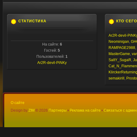
СТАТИСТИКА
КТО СЕГ
Ar2R-devil-PiNK
Neominigan
,
GH
На сайте:
6
RAMPAGE2988
,
Гостей:
5
MasterGame
,
va
Пользователей:
1
SaltY_SugaR
,
Ju
Ar2R-devil-PiNKy
Cat_N_Flammen
KlirckerReturnin
semakirill
,
Prost
О сайте
Design by
ZIM
©
2026
Партнеры
•
Реклама на сайте
•
Связаться с адми