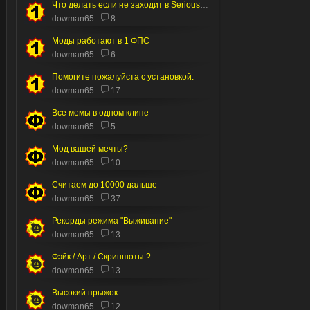
Что делать если не заходит в Serious editor
dowman65
8
Моды работают в 1 ФПС
dowman65
6
Помогите пожалуйста с установкой.
dowman65
17
Все мемы в одном клипе
dowman65
5
Мод вашей мечты?
dowman65
10
Считаем до 10000 дальше
dowman65
37
Рекорды режима "Выживание"
dowman65
13
Фэйк / Арт / Скриншоты ?
dowman65
13
Высокий прыжок
dowman65
12