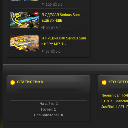
106
5.0
Я СДЕЛАЛ Serious Sam
ЕЩЁ ЛУЧШЕ
80
5.0
Я ПРЕВРАТИЛ Serious Sam
в ИГРУ МЕЧТЫ
87
5.0
СТАТИСТИКА
КТО СЕГ
Neominigan
,
RA
Cr1sTaL
,
dancraf
На сайте:
1
JustRick
,
LAF1
,
Гостей:
1
Пользователей:
0