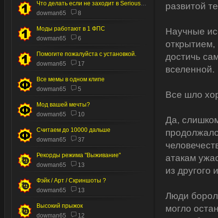
Что делать если не заходит в Serious editor
развитой те
dowman65
8
Моды работают в 1 ФПС
Научные ис
dowman65
6
открытием,
Помогите пожалуйста с установкой.
достичь са
dowman65
17
вселенной.
Все мемы в одном клипе
dowman65
5
Все шло хо
Мод вашей мечты?
dowman65
10
Да, слишко
Считаем до 10000 дальше
продолжалос
dowman65
37
человечест
Рекорды режима "Выживание"
атакам ужа
dowman65
13
из другого 
Фэйк / Арт / Скриншоты ?
dowman65
13
Люди борол
Высокий прыжок
могло оста
dowman65
12