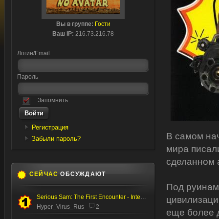
Вы в группе:
Гости
Ваш IP:
216.73.216.78
Логин/Email
Пароль
Запомнить
Регистрация
В самом нач
Забыли пароль?
мира писал
сделанном 
СЕЙЧАС
ОБСУЖДАЮТ
Под руинам
Serious Sam: The First Encounter - Internal Test
цивилизаци
Hyper_Virus_Rus
2
еще более 