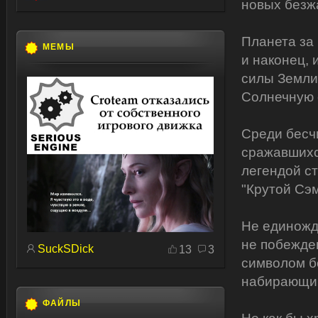
новых безж
Планета за
МЕМЫ
и наконец,
силы Земли
Солнечную 
Среди бесч
сражавшихс
легендой с
"Крутой Сэм
Не единожд
не побежде
SuckSDick
13
3
символом б
набирающим
ФАЙЛЫ