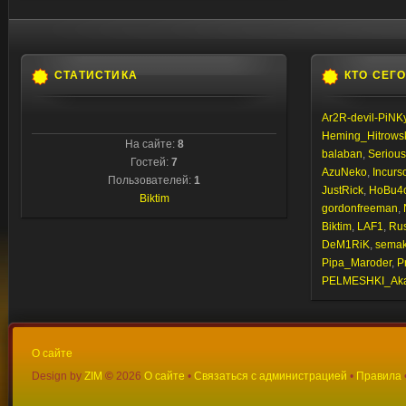
СТАТИСТИКА
КТО СЕГ
Ar2R-devil-PiNK
Heming_Hitrows
На сайте:
8
balaban
,
Seriou
Гостей:
7
AzuNeko
,
Incurs
Пользователей:
1
JustRick
,
HoBu4
Biktim
gordonfreeman
,
Biktim
,
LAF1
,
Ru
DeM1RiK
,
semaki
Pipa_Maroder
,
P
PELMESHKI_Ak
О сайте
Design by
ZIM
©
2026
О сайте
•
Связаться с администрацией
•
Правила