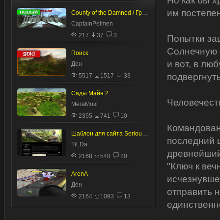
Но как бы х
им постепен
County of the Damned / Графство Проклятых
CaptainPelmen
217
37
3
Попытки за
Солнечную 
Поиск
и вот, в лю
Ден
подвергнут
5517
1517
33
Сады Майя 2
Человечест
МегаМозг
2355
741
10
Командован
Шаблон для сайта Serious Sam от TiLDA
последний 
TiLDa
древнейший
2168
548
20
"Ключ к веч
ArenA
исчезнувше
Ден
отправить 
2164
1093
13
единственн