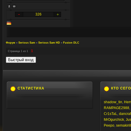
326
Форум
»
Serious Sam
»
Serious Sam HD
»
Fusion DLC
1
Страница
1
из
1
СТАТИСТИКА
КТО СЕГ
shadow_tin
,
Hem
RAMPAGE2988
,
Cr1sTaL
,
dancraf
MrOgurchick
,
Jus
Peepo
,
semakiril