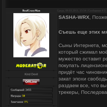
RealCrazyMan
Среда, 09.03.2011, 15:54 | Сообщение #
5
SASHA-WRX
, Позже
Съешь еще этих мя
Сыны Интернета, мои
который сжимал моё
мужество оставит р
покупать лицензион
придёт час чиновник
Kind Devil
закат эпохи свобод
раздаем все, что вы
Сообщений: 2455
трекеры, Последова
Награды:
50
Замечания:
0%