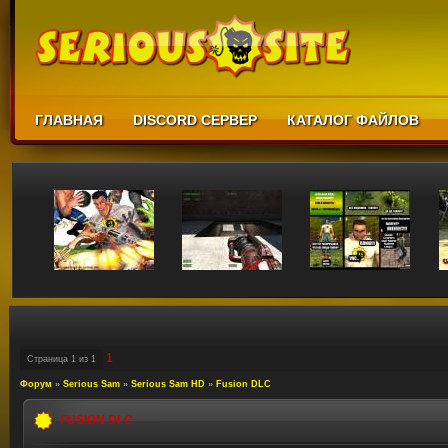
ГЛАВНАЯ
DISCORD СЕРВЕР
КАТАЛОГ ФАЙЛОВ
1
Страница
1
из
1
Форум
»
Serious Sam
»
Serious Sam HD
»
Fusion DLC
FUSION DLC