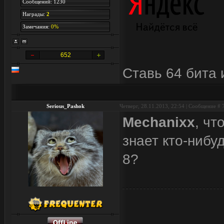
Сообщений: 1230
Награды:
2
Замечания:
0%
652
Ставь 64 бита 
Serious_Pashok
Четверг, 28.11.2013, 22:54 | Сообщение #
Mechanixx
, чт
знает кто-нибу
8?