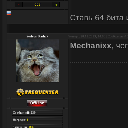
652
Ставь 64 бита 
Serious_Pashok
Четверг, 28.11.2013, 14:03 | Сообщение #
Mechanixx
, че
Сообщений: 239
Награды:
4
Замечания:
0%