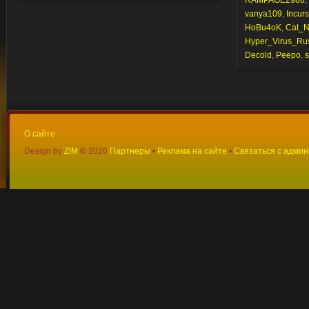
RAMPAGE2988
,
vanya109
,
Incur
HoBu4oK
,
Cat_
Hyper_Virus_Ru
Decold
,
Peepo
,
s
О сайте
Design by
ZIM
©
2026
Партнеры
•
Реклама на сайте
•
Связаться с адми