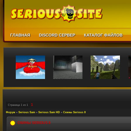
ГЛАВНАЯ
DISCORD СЕРВЕР
КАТАЛОГ ФАЙЛОВ
1
Страница
1
из
1
Форум
»
Serious Sam
»
Serious Sam HD
»
Скины Serious 8
СКИНЫ SERIOUS 8