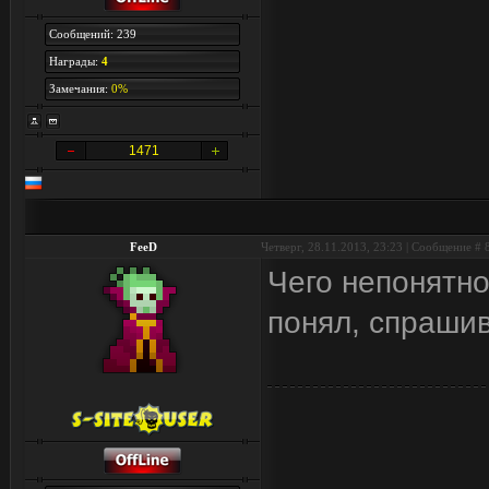
Сообщений: 239
Награды:
4
Замечания:
0%
1471
FeeD
Четверг, 28.11.2013, 23:23 | Сообщение #
Чего непонятно
понял, спраши