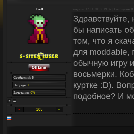
FeeD
Вторник, 12.11.2013, 19:37 | Сообщение #
Здравствуйте,
бы написать об
том, что я ска
для moddable, 
обычную игру и
восьмерки. Коб
Сообщений: 8
куртке :D). Воп
Награды:
0
Замечания:
0%
подобное? И м
105