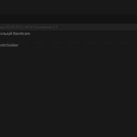
ик, 05.03.2013, 16:52 | Сообщение #
3
ользуй Bandicam.
olinSoldier