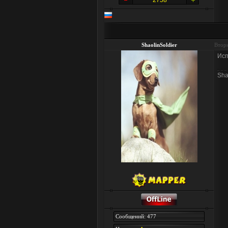
2758
ShaolinSoldier
Вторн
Исп
Sha
Сообщений: 477