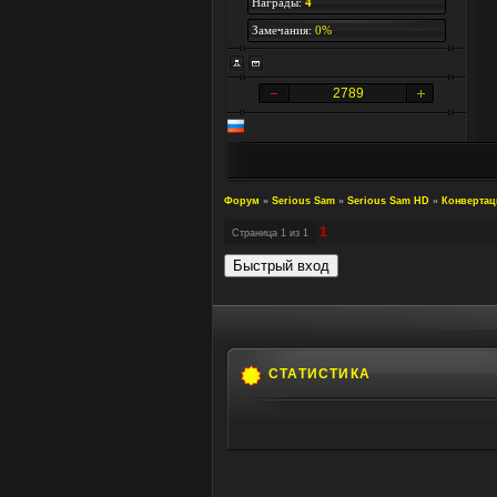
Награды:
4
Замечания:
0%
2789
Форум
»
Serious Sam
»
Serious Sam HD
»
Конвертац
1
Страница
1
из
1
СТАТИСТИКА