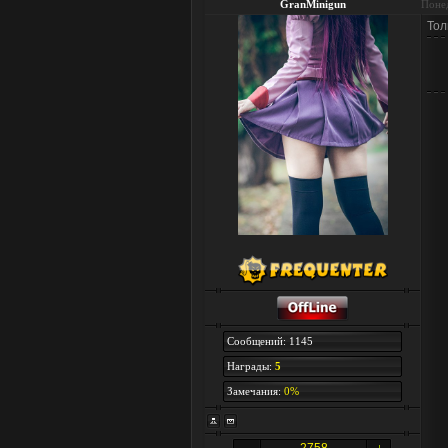
GranMinigun
Понед
Тол
Сообщений: 1145
Награды:
5
Замечания:
0%