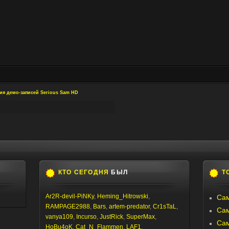
ия демо-записей Serious Sam HD
КТО СЕГОДНЯ
БЫЛ
Т
Ar2R-devil-PiNKy
,
Heming_Hitrowski
,
Сам
RAMPAGE2988
,
Bars
,
artem-predator
,
Cr1sTaL
,
Са
vanya109
,
Incurso
,
JustRick
,
SuperMax
,
Са
HoBu4oK
,
Cat_N_Flammen
,
LAF1
,