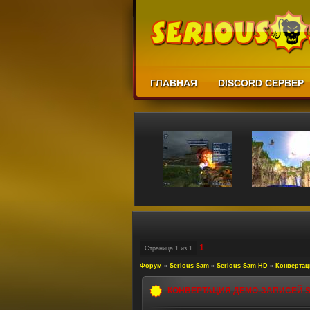
ГЛАВНАЯ
DISCORD СЕРВЕР
1
Страница
1
из
1
Форум
»
Serious Sam
»
Serious Sam HD
»
Конвертац
КОНВЕРТАЦИЯ ДЕМО-ЗАПИСЕЙ S