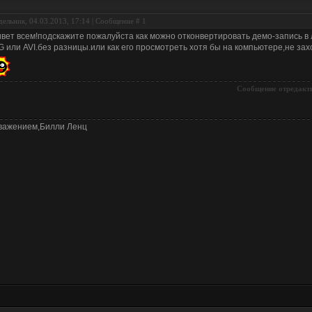
ельник, 04.03.2013, 17:14 | Сообщение #
1
вет всем!подскажите пожалуйста как можно отконвертировать демо-запись 
 или AVI.без разницы.или как его просмотреть хотя бы на компьютере,не захо
Сообщение отредакт
важением,Билли Ленц