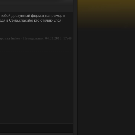
в любой доступный формат,например в
дя в Сэма.спасибо кто откликнулся!
ировал
-
Понедельник, 04.03.2013, 17:49
fucker