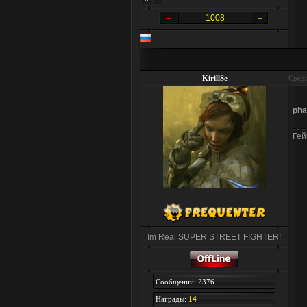
1008
KirillSe
Среда
pha
Гей
Im Real SUPER STREET FIGHTER!
Сообщений: 2376
Награды:
14