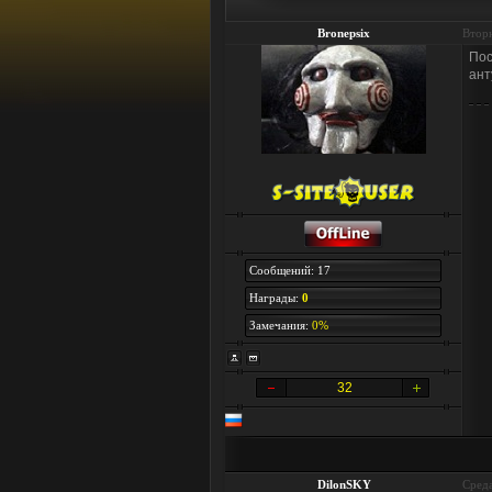
Bronepsix
Вторн
Пос
ант
Сообщений: 17
Награды:
0
Замечания:
0%
32
DilonSKY
Среда