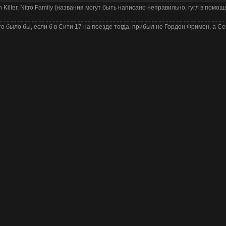
n Killer, Nitro Family (названия могут быть написано неправильно, гугл в помощь
то было бы, если б в Сити 17 на поезде тогда, прибыл не Гордон Фримен, а Се