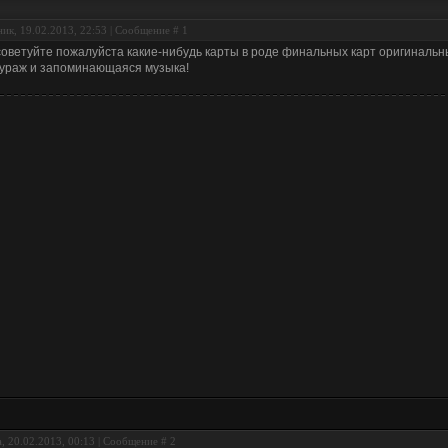
ик, 19.02.2013, 22:53 | Сообщение #
1
оветуйте пожалуйста какие-нибудь карты в роде финальных карт оригинальн
ураж и запоминающаяся музыка!
, 20.02.2013, 00:13 | Сообщение #
2