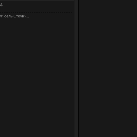
).
м*юель Стоун?...