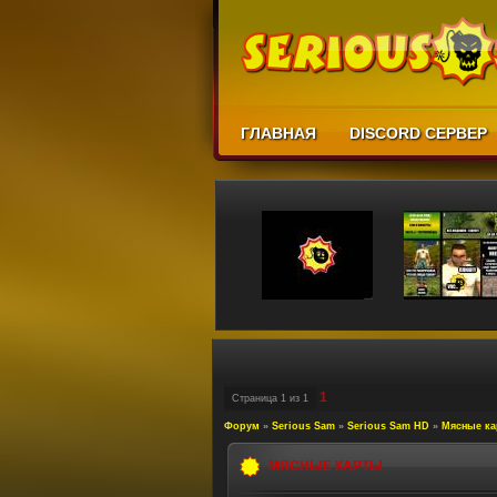
ГЛАВНАЯ
DISCORD СЕРВЕР
1
Страница
1
из
1
Форум
»
Serious Sam
»
Serious Sam HD
»
Мясные к
МЯСНЫЕ КАРТЫ