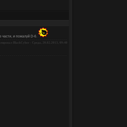
 части, и пожалуй D-6.
ктировал
-
Среда, 20.02.2013, 09:40
BlackCyber