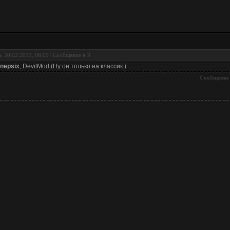
, 20.02.2013, 06:09 | Сообщение #
3
nepsix
, DevilMod (Ну он только на классик )
Сообщение 