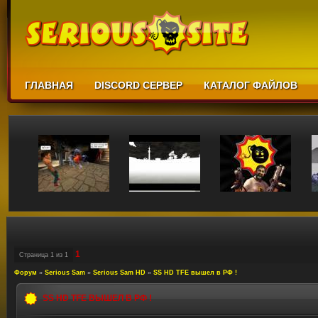
ГЛАВНАЯ
DISCORD СЕРВЕР
КАТАЛОГ ФАЙЛОВ
1
Страница
1
из
1
Форум
»
Serious Sam
»
Serious Sam HD
»
SS HD TFE вышел в РФ !
SS HD TFE ВЫШЕЛ В РФ !