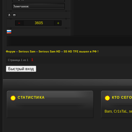
Замечания:
3605
Форум
»
Serious Sam
»
Serious Sam HD
»
SS HD TFE вышел в РФ !
1
Страница
1
из
1
СТАТИСТИКА
КТО СЕГ
Bars
,
Cr1sTaL
,
s