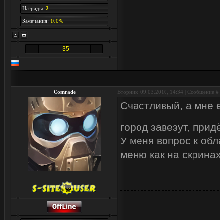
Награды:
2
Замечания:
100%
-35
Comrade
Вторник, 09.03.2010, 14:34 | Сообщение #
Счастливый, а мне 
город завезут, прид
У меня вопрос к обл
меню как на скрина