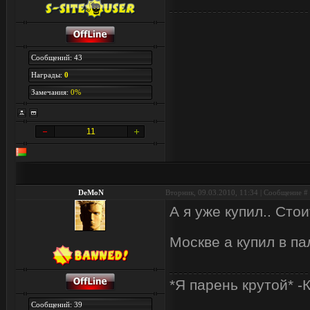
Сообщений: 43
Награды:
0
Замечания:
0%
11
DeMoN
Вторник, 09.03.2010, 11:34 | Сообщение #
А я уже купил.. Стои
Москве а купил в па
*Я парень крутой* -
Сообщений: 39