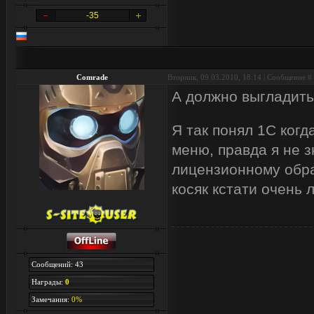
-35
Comrade
Вторник, 09.03.2010, 18:14 | Сообщение #
А должно выгладить
Я так понял 1С когд
меню, правда я не з
лицензионному обра
косяк кстати очень л
Сообщений: 43
Награды:
0
Замечания:
0%