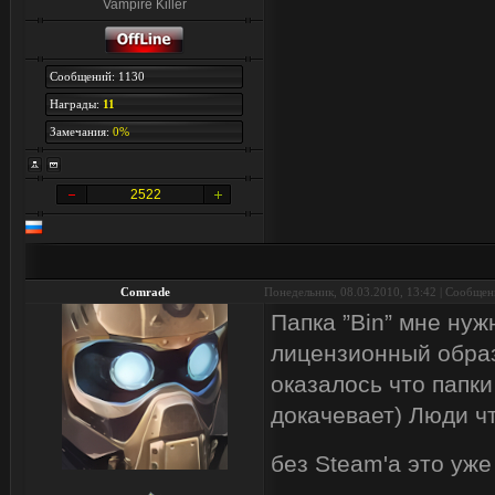
Vampire Killer
Сообщений: 1130
Награды:
11
Замечания:
0%
2522
Comrade
Понедельник, 08.03.2010, 13:42 | Сообще
Папка ”Bin” мне нуж
лицензионный образ,
оказалось что папки
докачевает) Люди чт
без Steam'а это уж