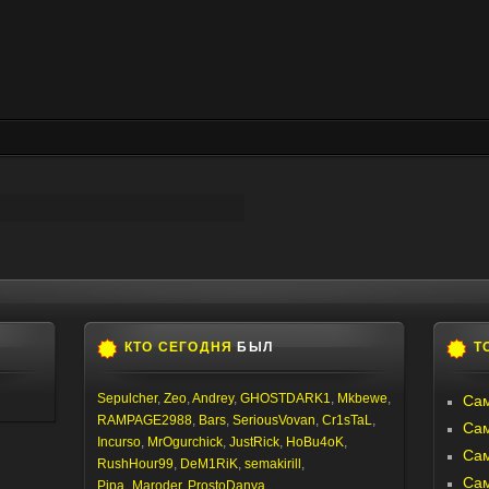
КТО СЕГОДНЯ
БЫЛ
Т
Sepulcher
,
Zeo
,
Andrey
,
GHOSTDARK1
,
Mkbewe
,
Сам
RAMPAGE2988
,
Bars
,
SeriousVovan
,
Cr1sTaL
,
Са
Incurso
,
MrOgurchick
,
JustRick
,
HoBu4oK
,
Са
RushHour99
,
DeM1RiK
,
semakirill
,
Са
Pipa_Maroder
,
ProstoDanya