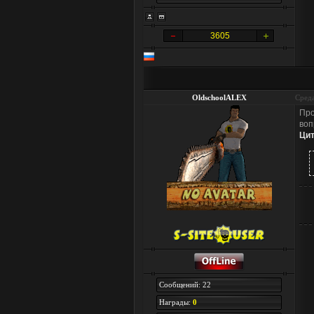
3605
OldschoolALEX
Среда
Про
воп
Цит
Сообщений: 22
Награды:
0