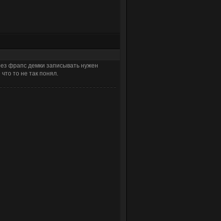
ерез фрапс демки записывать нужен
что то не так понял.