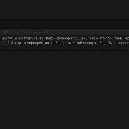
, 28.11.2012, 22:17 | Сообщение #
3
чем тут SDA к этому сайту? Какой спонсор вообще? С каких это пор чтобы ч
нсор? И о каком мероприятии вообще речь. Какой месяц вообще. Ты наверное 