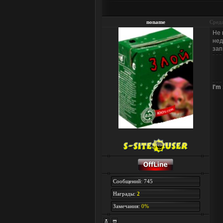
noname
Среда
Не 
нед
зап
I'm
Сообщений: 745
Награды:
2
Замечания:
0%