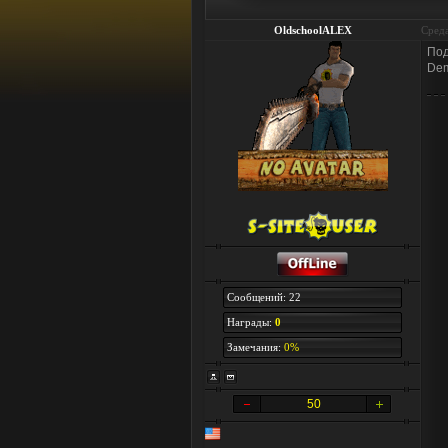
OldschoolALEX
Среда
Под
Dem
Сообщений: 22
Награды:
0
Замечания:
0%
50