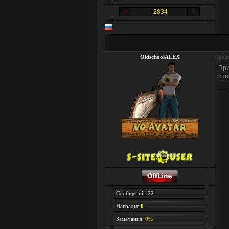
2834
OldschoolALEX
Среда
При
спо
Сообщений: 22
Награды:
0
Замечания:
0%