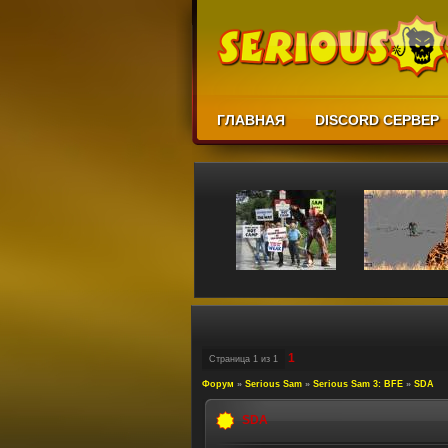
ГЛАВНАЯ
DISCORD СЕРВЕР
1
Страница
1
из
1
Форум
»
Serious Sam
»
Serious Sam 3: BFE
»
SDA
SDA