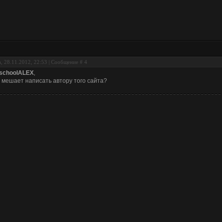
, 28.11.2012, 22:53 | Сообщение #
4
schoolALEX
,
 мешает написать автору того сайта?