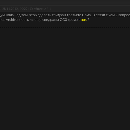
, 28.11.2012, 20:27 | Сообщение #
1
умываю над тем, чтоб сделать спидран третьего Сэма. В связи с чем 2 вопро
os Archive и есть ли еще спидраны СС3 кроме
этого
?