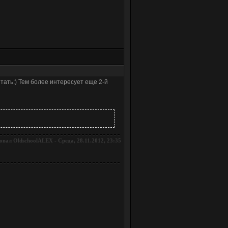
итать:) Тем более интересует еще 2-й
овал
-
Среда, 28.11.2012, 23:35
OldschoolALEX