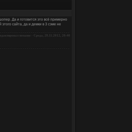
шопер. Да и готовится это всё примерно
того сайта, да и демки в 3 сэме не
едактировал
-
Среда, 28.11.2012, 20:40
noname