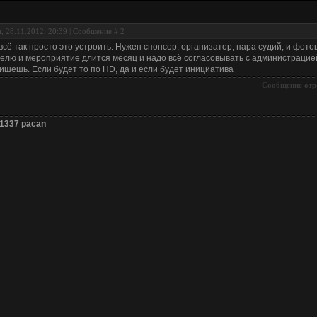
, 28.11.2012, 20:39 | Сообщение #
2
всё так просто это устроить. Нужен спонсор, организатор, пара судий, и фото
елю и мероприятие длится месяц и надо всё согласовывать с администрацией э
ишешь. Если будет то по HD, да и если будет инициатива
Сообщение отр
 1337 pacan