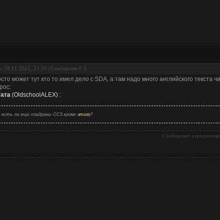
, 28.11.2012, 23:34 | Сообщение #
5
сто может тут кто то имел дело с SDA, а там надо много английского текста ч
рос:
ата
(
OldschoolALEX
)
:
есть ли еще спидраны СС3 кроме
этого
?
Сообщение отредактир