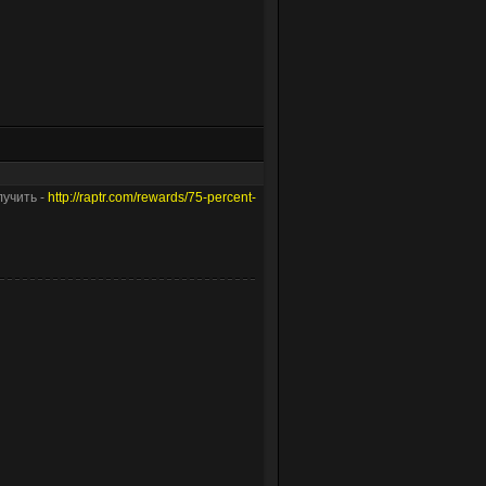
лучить -
http://raptr.com/rewards/75-percent-