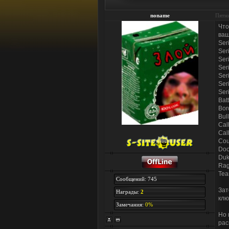
noname
Пятни
Что
ваш
Ser
Ser
Ser
Ser
Ser
Ser
Ser
Batt
Bor
Bul
Cal
Cal
Cou
Doo
Duk
Rag
Tea
Сообщений: 745
Зат
Награды:
2
клю
Замечания:
0%
Но 
рас