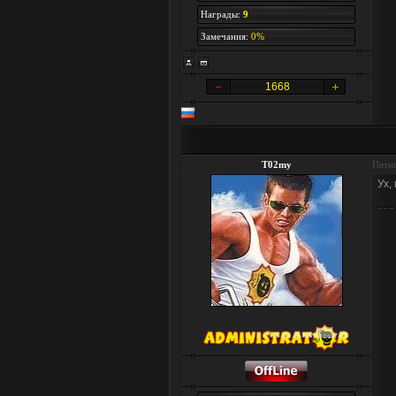
Награды:
9
Замечания:
0%
1668
T02my
Пятни
Ух,