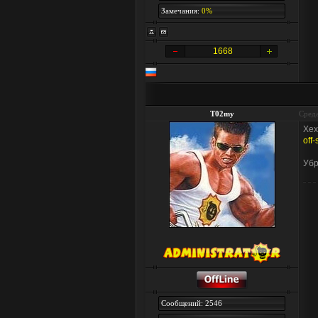
Замечания:
0%
1668
T02my
Среда
Хех
off
Убр
Сообщений: 2546