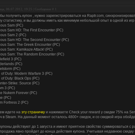
ца, 06.07.2012, 19:25 | Сообщение #
1
бы получить купон , нужно зарегистрироваться на Raptr.com, синхронизирова
у статистику, и вы должны иметь как минимум небольшой опыт в одной из игр
ious Sam (PC)
ious Sam HD: The First Encounter (PC)
ious Sam 2 (PC)
ious Sam HD: The Second Encounter (PC)
ious Sam: The Greek Encounter (PC)
ious Sam: Kamikaze Attack! (PC)
ious Sam: The Random Encounter (PC)
lefield 3 (PC)
derlands (PC)
letstorm (PC)
l of Duty: Modern Warfare 3 (PC)
l of Duty: Black Ops (PC)
nter-Strike: Source (PC)
m 3 (PC)
e Nukem Forever (PC)
e (PC)
m Fortress 2 (PC)
ем идете на
эту страничку
и нажимаете Check your reward у скидки 75% на Se
ч в Steam. На данный момент осталось 4800+ скидок, и со скидкой игра обойде
купоны действуют до 1 августа и имеют приятное свойство суммироваться с 
продажа явно пройдет до конца действия купона. Учитывая недавнюю скидк