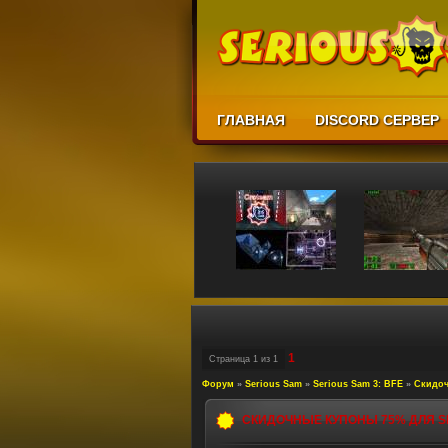
ГЛАВНАЯ
DISCORD СЕРВЕР
1
Страница
1
из
1
Форум
»
Serious Sam
»
Serious Sam 3: BFE
»
Скидоч
СКИДОЧНЫЕ КУПОНЫ 75% ДЛЯ S