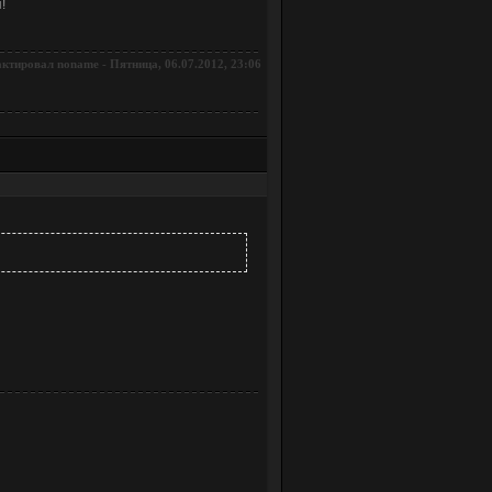
!
актировал
-
Пятница, 06.07.2012, 23:06
noname