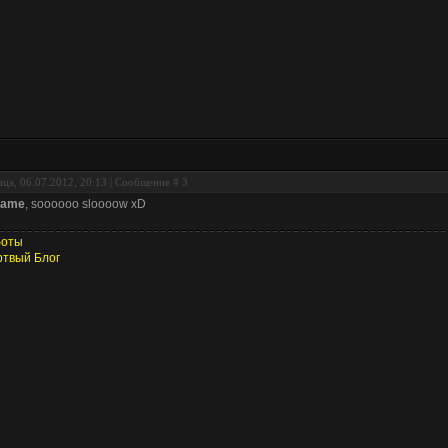
ца, 06.07.2012, 20:13 | Сообщение #
3
name
, soooooo sloooow xD
боты
твый Блог