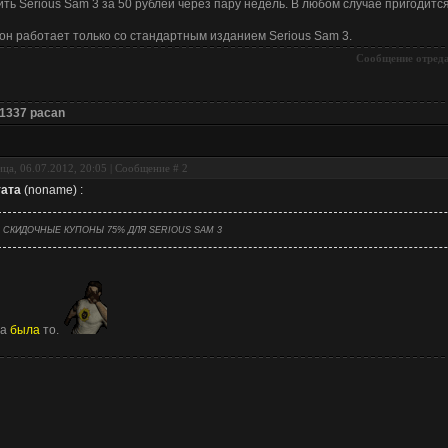
ить Serious Sam 3 за 50 рублей через пару недель. В любом случае пригодится
он работает только со стандартным изданием Serious Sam 3.
Сообщение отред
 1337 pacan
ца, 06.07.2012, 20:05 | Сообщение #
2
ата
(
noname
)
:
СКИДОЧНЫЕ КУПОНЫ 75% ДЛЯ SERIOUS SAM 3
ма
была
то.