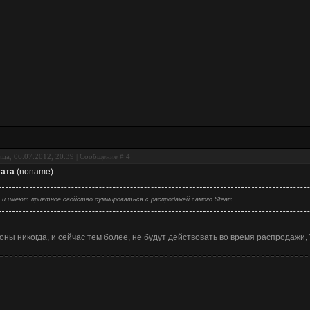
ца, 06.07.2012, 20:39 | Сообщение #
4
ата
(
noname
)
:
и имеют приятное свойство суммироваться с распродажей самого Steam
оны никогда, и сейчас тем более, не будут действовать во время распродажи, V