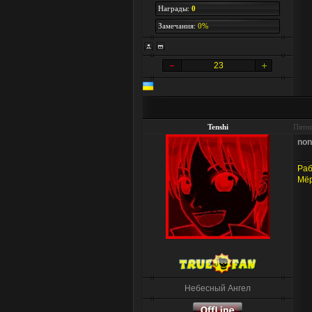
Награды:
0
Замечания:
0%
23
Tenshi
Пятни
no
Ра
Мёр
Небесный Ангел