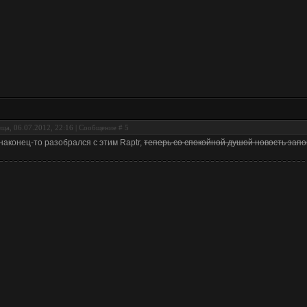
ца, 06.07.2012, 22:16 | Сообщение #
5
 наконец-то разобрался с этим Raptr,
теперь со спокойной душой новость зап