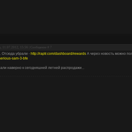
, 11.07.2012, 15:56 | Сообщение #
7
. Отсюда убрали -
http://raptr.com/dashboard/rewards
А через новость можно по
-serious-sam-3-bfe
али наверно к сегодняшней летней распродажи...