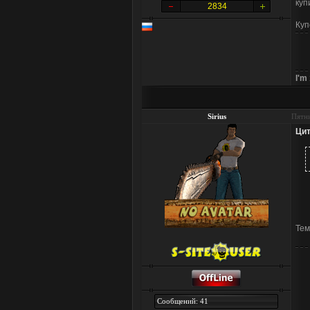
куп
2834
Куп
I'm
Sirius
Пятни
Цит
Те
Сообщений: 41