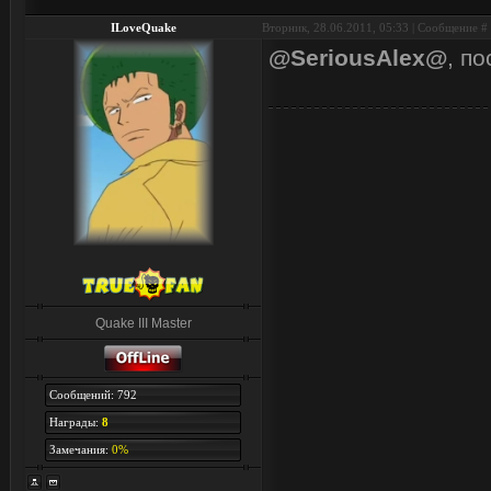
ILoveQuake
Вторник, 28.06.2011, 05:33 | Сообщение #
@SeriousAlex@
, п
Quake III Master
Сообщений: 792
Награды:
8
Замечания:
0%