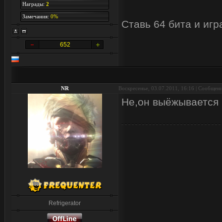
Награды:
2
Замечания:
0%
Ставь 64 бита и иг
652
NR
Воскресенье, 03.07.2011, 16:16 | Сообщен
Не,он выёжывается 
Refrigerator