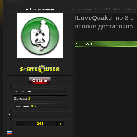
serious_governator
Понедельник, 21.02.2011, 14:49 | Сообще
ILoveQuake
, но 8 с
вполне достаточно.
Сообщений: 35
Награды:
3
Замечания:
0%
241