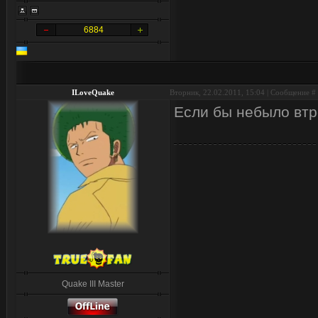
6884
ILoveQuake
Вторник, 22.02.2011, 15:04 | Сообщение #
Если бы небыло втр
Quake III Master