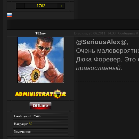
1762
T02my
Вторник, 28.06.2011, 14:33 | Сообщение #
@SeriousAlex@
,
Очень маловероятно
Дюка Форевер. Это 
православный
.
Сообщений: 2546
Награды:
30
Замечания: