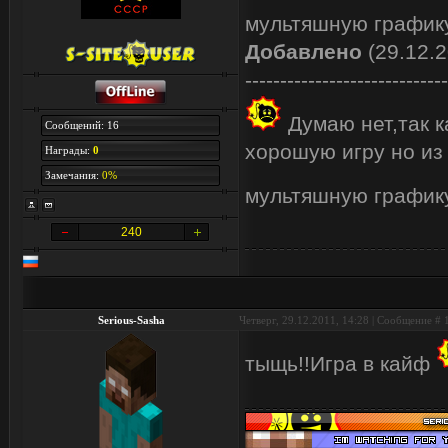
мультяшную графику
Добавлено
(29.12.2
-----------------------------
Думаю нет,так 
Сообщений: 16
хорошую игру но из
Награды:
0
Замечания:
0%
мультяшную графику
240
Serious-Sasha
Четверг, 29.12.2011, 14:28 | Сообщение #
тыщь!!Игра в кайф