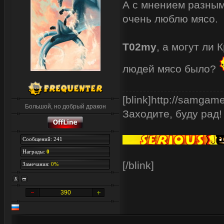
А с мнением разным
очень люблю мясо.
T02my
, а могут ли 
людей мясо было?
[blink]http://samgam
Большой, но добрый дракон
Заходите, буду рад!
Сообщений: 241
Награды:
0
[/blink]
Замечания:
0%
390