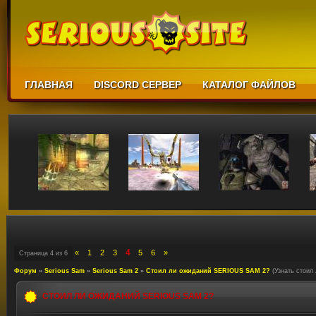
ГЛАВНАЯ
DISCORD СЕРВЕР
КАТАЛОГ ФАЙЛОВ
4
«
1
2
3
5
6
»
Страница
4
из
6
Форум
»
Serious Sam
»
Serious Sam 2
»
Стоил ли ожиданий SERIOUS SAM 2?
(Узнать стои
СТОИЛ ЛИ ОЖИДАНИЙ SERIOUS SAM 2?