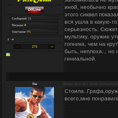
иной, необычно кра
этого сиквел показ
Сообщений: 21
вся ушла в какую-то
Награды:
0
серьезность. Сюже
Замечания:
0%
мультику, оружие у
гопника, чем на кру
275
быть, неплоха... но
гениальной.
Tim
Четверг, 24.11.2011, 02:04 | Сообщение #
Стоила..Графа,ору
всего,мне понравил