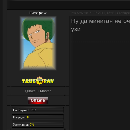
ILoveQuake
Понедельник, 21.02.2011, 15:49 | Сообще
Ну да миниган не о
узи
Quake III Master
Сообщений: 792
Награды:
8
Замечания:
0%