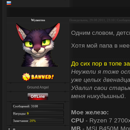
Wynerros
Понедельник, 29.08.2011, 23:10 | Сообще
Одним словом, детс
Хотя мой папа в не
До сих пор в топе за
Неужели я тоже ост
уже целых двенадца
Удалил свои старые
Ground Angel
меня никудышный
.
Сообщений: 3108
Мое железо:
Награды:
9
CPU
- Ryzen 7 2700
Замечания:
20%
MB
- MSI B450M Mor