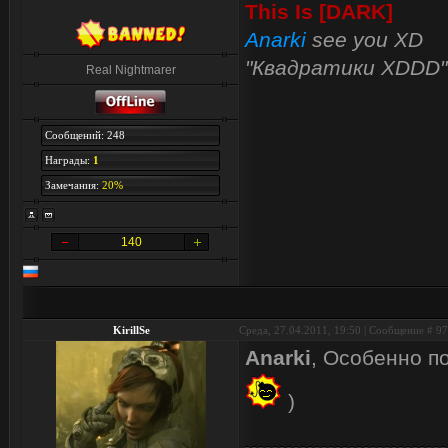
This Is [DARK]
Anarki
see you XD
"Квадратики XDDD"
Real Nightmarer
Сообщений: 248
Награды:
1
Замечания:
20%
140
KirillSe
Среда, 27.04.2011, 19:50 | Сообщение #
97
Anarki
, Особенно п
)