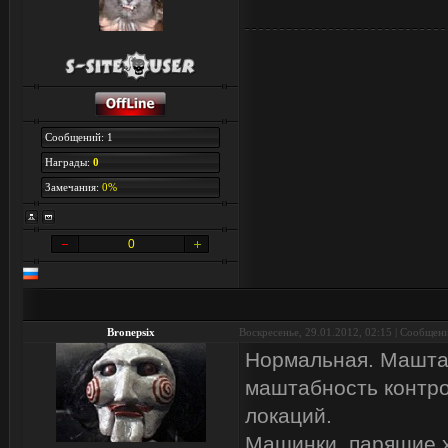
Сообщений: 1
Награды:
0
Замечания:
0%
0
Bronepsix
Воскресенье, 29.01.2012, 02:15 | Сообщен
Нормальная. Маштабн
маштабность контро
локаций.
Машинки, парящие х