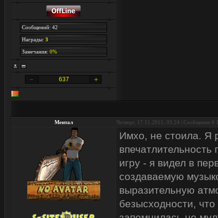
Сообщений: 42
Награды:
3
Замечания:
0%
637
Ментал
Четверг, 17.11.2011, 03:24 | Сообщение #
Имхо, не стоила. Я 
впечатлительность 
игру - я видел в п
создаваемую музыко
выразительную атмо
безысходности, что 
запомнилась не мул