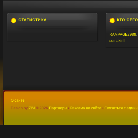
СТАТИСТИКА
КТО СЕГ
RAMPAGE2988
,
semakirill
О сайте
Design by
ZIM
©
2026
Партнеры
•
Реклама на сайте
•
Связаться с адми