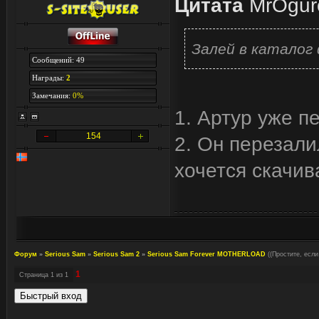
Цитата
MrOgur
Залей в каталог
Сообщений: 49
Награды:
2
Замечания:
0%
1. Артур уже п
154
2. Он перезали
хочется скачив
Форум
»
Serious Sam
»
Serious Sam 2
»
Serious Sam Forever MOTHERLOAD
((Простите, есл
1
Страница
1
из
1