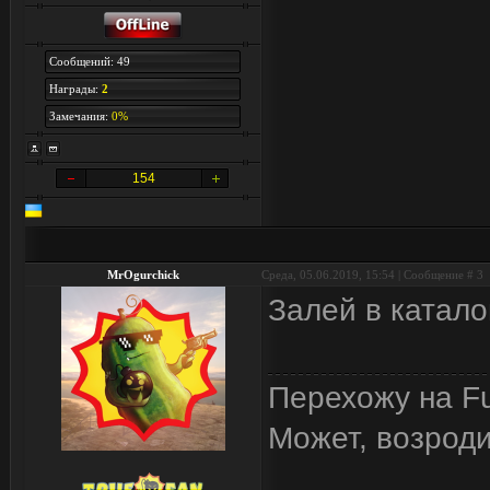
Сообщений: 49
Награды:
2
Замечания:
0%
154
MrOgurchick
Среда, 05.06.2019, 15:54 | Сообщение #
3
Залей в катал
Перехожу на Fu
Может, возрод