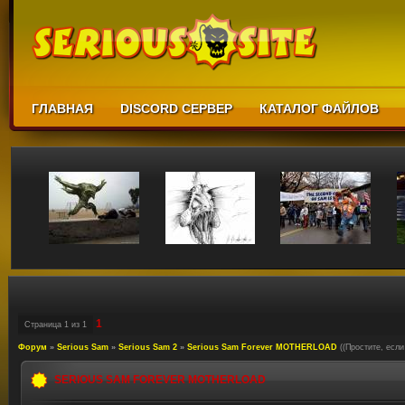
ГЛАВНАЯ
DISCORD СЕРВЕР
КАТАЛОГ ФАЙЛОВ
1
Страница
1
из
1
Форум
»
Serious Sam
»
Serious Sam 2
»
Serious Sam Forever MOTHERLOAD
((Простите, есл
SERIOUS SAM FOREVER MOTHERLOAD