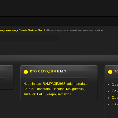
запуском мода Classic Serious Sam ll
(Не могу запустить данный мод,вылезает ошибка)
КТО СЕГОДНЯ
БЫЛ
Т
Neominigan
,
RAMPAGE2988
,
artem-predator
,
Сам
Cr1sTaL
,
dancraft43
,
Incurso
,
MrOgurchick
,
Са
JustRick
,
LAF1
,
Peepo
,
semakirill
Са
Са