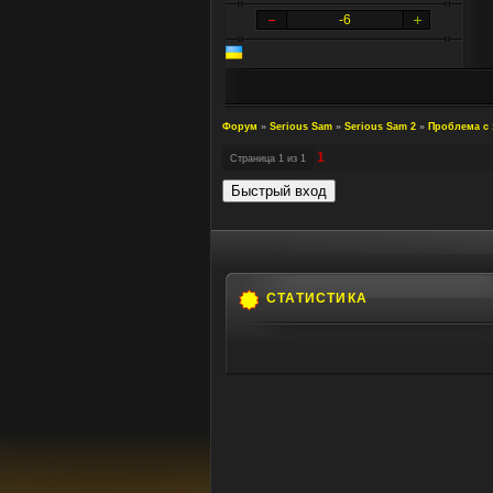
-6
Форум
»
Serious Sam
»
Serious Sam 2
»
Проблема с 
1
Страница
1
из
1
СТАТИСТИКА