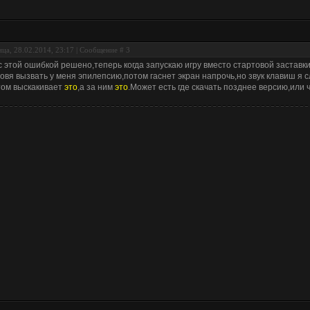
ца, 28.02.2014, 23:17 | Сообщение #
3
с этой ошибкой решено,теперь когда запускаю игру вместо стартовой заставки
овя вызвать у меня эпилепсию,потом гаснет экран напрочь,но звук клавиш я 
ом выскакивает
это
,а за ним
это
.Может есть где скачать позднее версию,или 