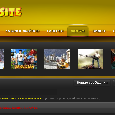
КАТАЛОГ ФАЙЛОВ
ГАЛЕРЕЯ
ФОРУМ
ВИДЕО
Новые сообщения
запуском мода Classic Serious Sam ll
(Не могу запустить данный мод,вылезает ошибка)
ASSIC SERIOUS SAM LL