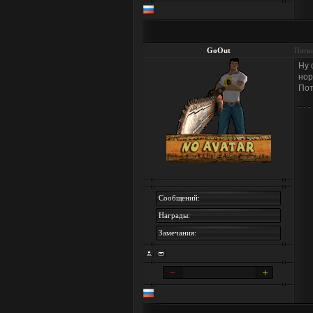
GoOut
Пятни
Ну 
нор
Пот
Сообщений:
Награды:
Замечания: