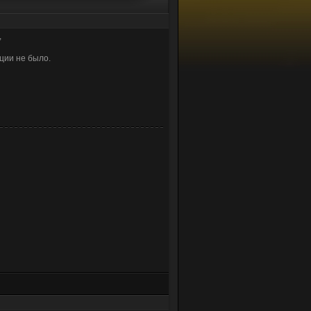
,
яции не было.