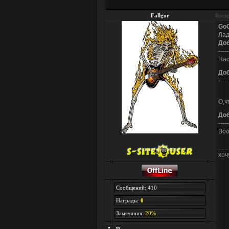
Fallgor
Воскр
Go
Лад
До
-----
Нас
До
-----
О,ч
До
-----
Воо
хоч
Сообщений: 410
Награды:
0
Замечания:
20%