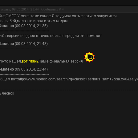
есенье, 09.03.2014, 21:44 | Сообщение #
4
Out
,OMFG.У меня тоже самое.Я то думал хоть с патчем запустится.
но забей,мало кто играл с этим модом
бавлено
(09.03.2014, 21:35)
----------------------------------------
чёт версии позднее я точно не знаю,вряд ли это поможет
бавлено
(09.03.2014, 21:43)
----------------------------------------
то-то нашёл,
вот глянь
.Там ё финальная версия
бавлено
(09.03.2014, 21:44)
----------------------------------------
бщем вот:http://www.moddb.com/search?q=classic+serious+sam+2&sa.x=0&sa.
у чеснок