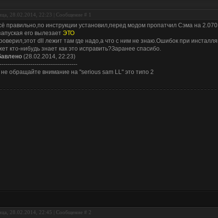
ца, 28.02.2014, 22:23 | Сообщение #
1
сё правильно,по инструкции установил,перед модом пропатчил Сэма на 2.070
запуская его вылезает
ЭТО
роверил,этот dll лежит там где надо,а что с ним не знаю.Ошибок при инсталл
ет кто-нибудь знает как это исправить?Заранее спасибо.
бавлено
(28.02.2014, 22:23)
----------------------------------------
. не обращайте внимание на "serious sam LL" это типо 2
ца, 28.02.2014, 22:45 | Сообщение #
2