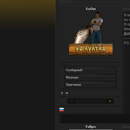
GoOut
Пятни
Я в
но 
Я п
Мож
До
-----
P.S
Сообщений:
Награды:
Замечания:
Fallgor
Пятни