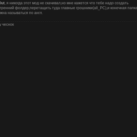
Out
, я никогда этот мод не скачивал,но мне кажется что тебе надо создать
тренний фолдер,перетащить туда главные грошники(all_PC),и конечная папк
жна называться по англ.
у чеснок