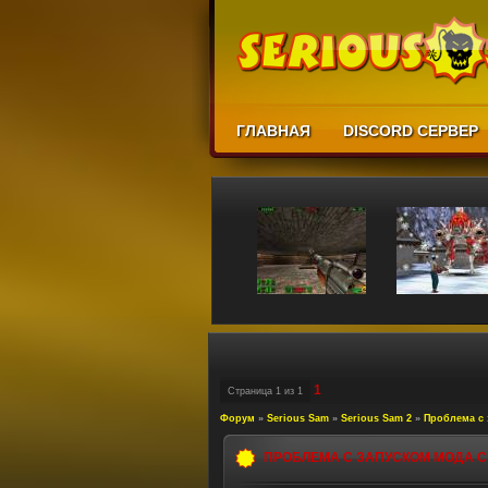
ГЛАВНАЯ
DISCORD СЕРВЕР
1
Страница
1
из
1
Форум
»
Serious Sam
»
Serious Sam 2
»
Проблема с 
ПРОБЛЕМА С ЗАПУСКОМ МОДА CL