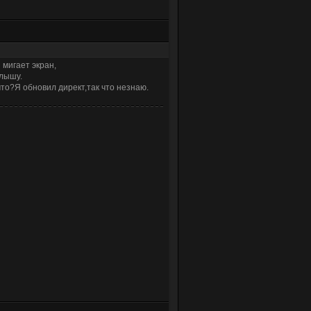
 мигает экран,
слышу.
что?Я обновил директ,так что незнаю.