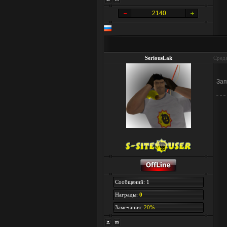
2140
SeriousLak
Среда
Зап
Сообщений: 1
Награды:
0
Замечания:
20%