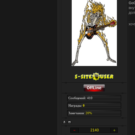
Go
вну
дол
хоч
Сообщений: 410
Награды:
0
Замечания:
20%
2140