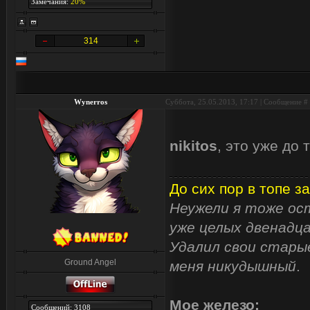
Замечания:
20%
314
Wynerros
Суббота, 25.05.2013, 17:17 | Сообщение #
nikitos
, это уже до
До сих пор в топе за
Неужели я тоже ост
уже целых двенадца
Удалил свои старые
Ground Angel
меня никудышный
.
Мое железо:
Сообщений: 3108