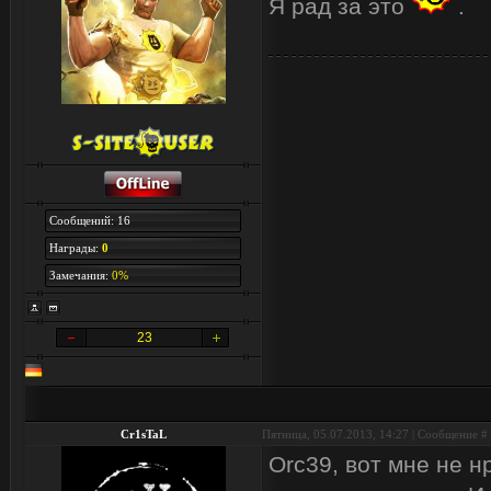
Я рад за это
.
Сообщений: 16
Награды:
0
Замечания:
0%
23
Cr1sTaL
Пятница, 05.07.2013, 14:27 | Сообщение #
Orc39, вот мне не 