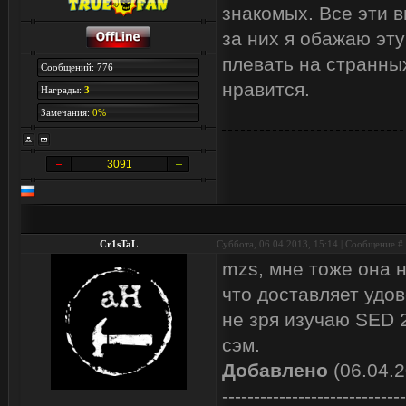
знакомых. Все эти в
за них я обажаю эту
плевать на странных
Сообщений: 776
нравится.
Награды:
3
Замечания:
0%
3091
Cr1sTaL
Суббота, 06.04.2013, 15:14 | Сообщение #
mzs, мне тоже она н
что доставляет удо
не зря изучаю SED 2
сэм.
Добавлено
(06.04.2
-----------------------------