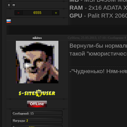
RAM
- 2x16 ADATA 
6555
GPU
- Palit RTX 206
nikitos
Суббота, 25.05.2013, 17:10 | Сообщение #
Вернули-бы нормаль
такой "юмористическ
-"Чудненько! Ням-ня
Сообщений: 15
Награды:
2