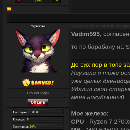
3940
Wynerros
Понедельник, 29.04.2013, 13:03 | Сообще
Vadim595
, согласе
то по барабану на 
До сих пор в топе за
Неужели я тоже ост
уже целых двенадца
Удалил свои старые
Ground Angel
меня никудышный
.
Мое железо:
Сообщений: 3108
Награды:
9
CPU
- Ryzen 7 2700
Замечания:
20%
MB
- MSI B450M Mor