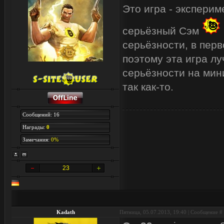
Это игра - эксперим
серьёзный Сэм
серьёзности, в пер
поэтому эта игра лу
серьёзности на мини
так как-то.
Сообщений: 16
Награды:
0
Замечания:
0%
23
Kadath
Пятница, 05.07.2013, 19:40 | Сообщение #