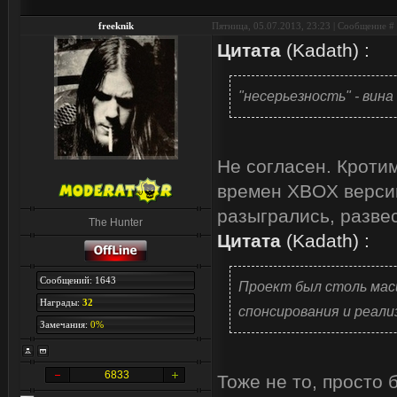
freeknik
Пятница, 05.07.2013, 23:23 | Сообщение #
Цитата
(
Kadath
)
:
"несерьезность" - вин
Не согласен. Кроти
времен XBOX версии 
разыгрались, разве
The Hunter
Цитата
(
Kadath
)
:
Сообщений: 1643
Проект был столь мас
Награды:
32
спонсирования и реализ
Замечания:
0%
6833
Тоже не то, просто