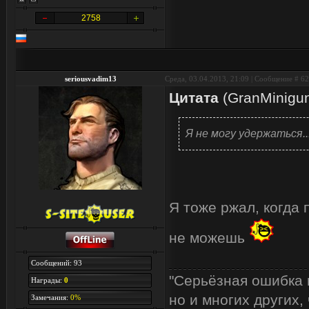
2758
seriousvadim13
Среда, 03.04.2013, 21:09 | Сообщение #
62
Цитата
(
GranMinigu
Я не могу удержаться..
Я тоже ржал, когда 
не можешь
Сообщений: 93
"Серьёзная ошибка 
Награды:
0
но и многих других,
Замечания:
0%