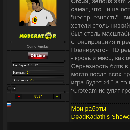
Orc39
, serious sam
самая, что ни на ес
"несерьезность" - 
хотели столь низки
был столь масштабн
спонсирования и реа
Son of Anubis
Планируется HD рем
- кровь и мясо, как 
Серьезность битв в 
Сообщений: 2517
Награды:
24
месте после всех п
Замечания:
0%
игра будет >16 а то
"Croteam искупят гр
8537
Мои работы
DeadKadath's Show