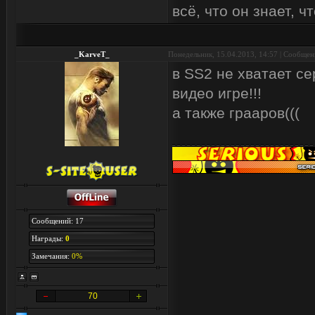
всё, что он знает, чт
_KarveT_
Понедельник, 15.04.2013, 14:57 | Сообще
в SS2 не хватает се
видео игре!!!
а также грааров(((
Сообщений: 17
Награды:
0
Замечания:
0%
70