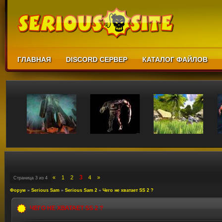
ГЛАВНАЯ
DISCORD СЕРВЕР
КАТАЛОГ ФАЙЛОВ
3
«
1
2
4
»
Страница
3
из
4
Форум
»
Serious Sam
»
Serious Sam 2
»
Чего не хватает SS 2 ?
ЧЕГО НЕ ХВАТАЕТ SS 2 ?