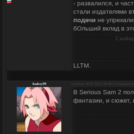
- развалился, и час
стали издателями в
подачи
не упрекали
бОльший вклад в эт
Сообще
LLTM.
Andrey99
Суббота, 06.07.2013, 00:36 | Сообщение #
В Serious Sam 2 по
фантазии, и сюжет, 