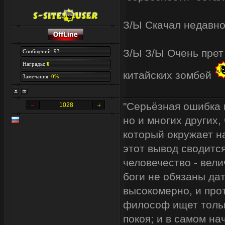
З/Ы Скачал недавно 2
З/Ы З/Ы Очень прет 
Сообщений: 93
Награды:
0
китайских зомбей
Замечания:
0%
"Серьёзная ошибка 
1028
но и многих других,
который окружает на
этот вывод сводится
человечество - вели
боги не обязаны дат
высокомерно, и про
философ ищет тольк
покоя; и в самом на