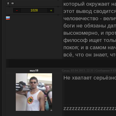
который окружает на
этот вывод сводится
1028
человечество - вели
боги не обязаны дат
высокомерно, и про
философ ищет тольк
покоя; и в самом на
всё, что он знает, чт
may10
Среда, 03.04.2013, 22:31 | Сообщение #
63
Не хватает серьёзн
zzzzzzzzzzzzzzzzzz