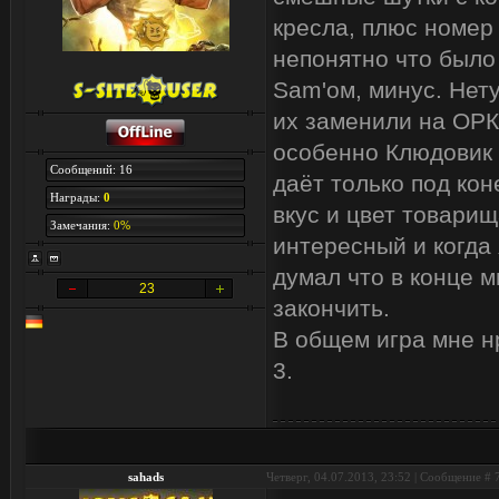
кресла, плюс номер
непонятно что было
Sam'ом, минус. Нет
их заменили на ОРК
особенно Клюдовик 
Сообщений: 16
даёт только под кон
Награды:
0
вкус и цвет товарища
Замечания:
0%
интересный и когда 
думал что в конце 
23
закончить.
В общем игра мне н
3.
sahads
Четверг, 04.07.2013, 23:52 | Сообщение #