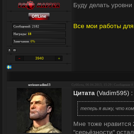
Буду делать уровни 
Все мои работы для
Сообщений: 2182
Награды:
18
Замечания:
0%
3940
seriousvadim13
Суббота, 06.04.2013, 15:29 | Сообщение #
Цитата
(
Vadim595
)
:
теперь я вижу, что ко
Мне тоже нравится 
"серьёзности" остал