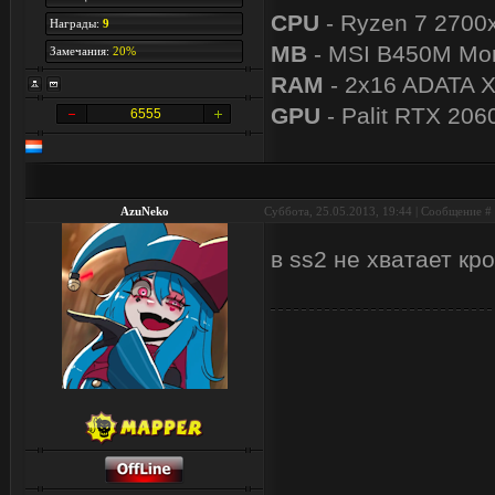
CPU
- Ryzen 7 2700
Награды:
9
MB
- MSI B450M Mor
Замечания:
20%
RAM
- 2x16 ADATA 
GPU
- Palit RTX 206
6555
AzuNeko
Суббота, 25.05.2013, 19:44 | Сообщение #
в ss2 не хватает к