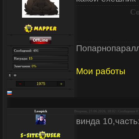
Со
Попарнопарал
Сообщений: 491
Награды:
15
Замечания:
0%
Мои работы
1975
Losspick
Вторник, 23.06.2026, 18:02 | Сообщение #
винда 10,часть: