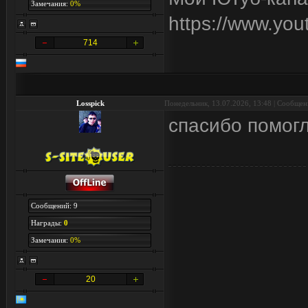
Замечания:
0%
https://www.y
714
Losspick
Понедельник, 13.07.2026, 13:48 | Сообще
спасибо помог
Сообщений: 9
Награды:
0
Замечания:
0%
20