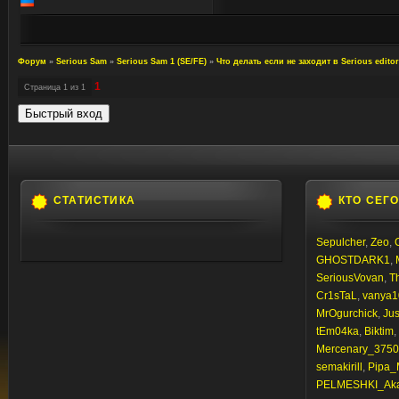
Форум
»
Serious Sam
»
Serious Sam 1 (SE/FE)
»
Что делать если не заходит в Serious editor
1
Страница
1
из
1
СТАТИСТИКА
КТО СЕГ
Sepulcher
,
Zeo
,
GHOSTDARK1
,
SeriousVovan
,
T
Cr1sTaL
,
vanya1
MrOgurchick
,
Jus
tEm04ka
,
Biktim
,
Mercenary_3750
semakirill
,
Pipa_
PELMESHKI_Ak