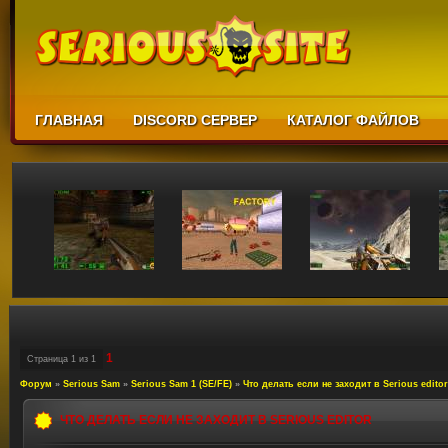
ГЛАВНАЯ
DISCORD СЕРВЕР
КАТАЛОГ ФАЙЛОВ
1
Страница
1
из
1
Форум
»
Serious Sam
»
Serious Sam 1 (SE/FE)
»
Что делать если не заходит в Serious editor
ЧТО ДЕЛАТЬ ЕСЛИ НЕ ЗАХОДИТ В SERIOUS EDITOR