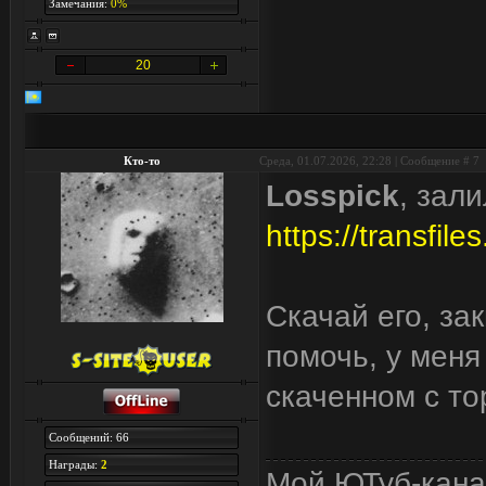
Замечания:
0%
20
Кто-то
Среда, 01.07.2026, 22:28 | Сообщение #
7
Losspick
, зал
https://transfile
Скачай его, за
помочь, у меня
скаченном с то
Сообщений: 66
Награды:
2
Мой ЮТуб-кана