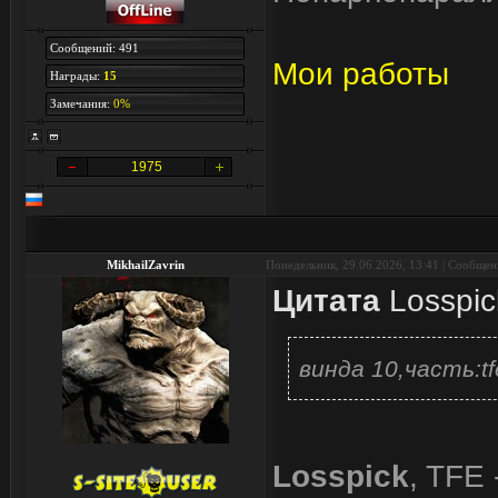
Сообщений: 491
Мои работы
Награды:
15
Замечания:
0%
1975
MikhailZavrin
Понедельник, 29.06.2026, 13:41 | Сообще
Цитата
Losspic
винда 10,часть:tfe
Losspick
, TFE