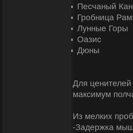
Песчаный Кан
Гробница Рамз
Лунные Горы
Оазис
Дюны
Для ценителей
максимум полч
Из мелких про
-Задержка мы