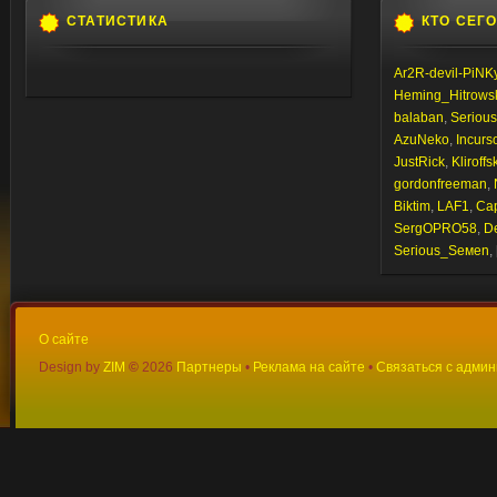
СТАТИСТИКА
КТО СЕГ
Ar2R-devil-PiNK
Heming_Hitrows
balaban
,
Seriou
AzuNeko
,
Incurs
JustRick
,
Kliroffs
gordonfreeman
,
Biktim
,
LAF1
,
Ca
SergOPRO58
,
D
Sегiоus_Sемеn
, 
О сайте
Design by
ZIM
©
2026
Партнеры
•
Реклама на сайте
•
Связаться с адми