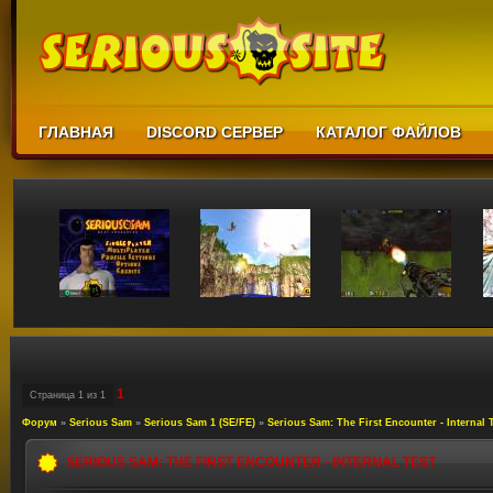
ГЛАВНАЯ
DISCORD СЕРВЕР
КАТАЛОГ ФАЙЛОВ
1
Страница
1
из
1
Форум
»
Serious Sam
»
Serious Sam 1 (SE/FE)
»
Serious Sam: The First Encounter - Internal 
SERIOUS SAM: THE FIRST ENCOUNTER - INTERNAL TEST