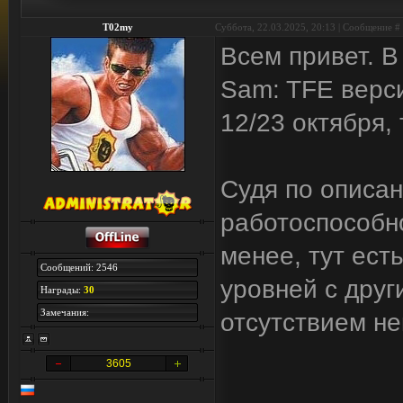
T02my
Суббота, 22.03.2025, 20:13 | Сообщение #
Всем привет. В
Sam: TFE верси
12/23 октября, т
Судя по описан
работоспособно
менее, тут ест
Сообщений: 2546
уровней с друг
Награды:
30
Замечания:
отсутствием не
3605