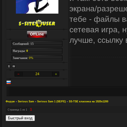
экрана/разреш
тебе - файлы в
сетевая игра, 
лучше, ссылку 
Сообщений: 15
Награды:
0
Замечания:
0%
24
Форум
»
Serious Sam
»
Serious Sam 1 (SE/FE)
»
SS-TSE классика на 1920х1200
1
Страница
1
из
1