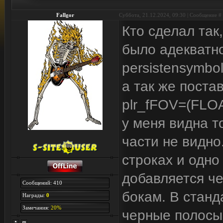
Fallgor
Суббота, 21.12.2024, 09:30 | Сообщение #
Кто сделал так
было адекватн
persistensymbo
а так же постав
plr_fFOV=(FLOA
у меня видна т
части не видно
строках и одно
добавляется че
Сообщений: 410
бокам. В стан
Награды:
0
Замечания:
20%
черные полосы 