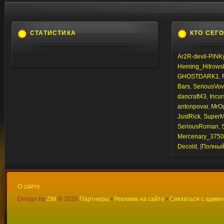
СТАТИСТИКА
КТО СЕГ
Ar2R-devil-PiNK
Heming_Hitrows
GHOSTDARK1
,
Bars
,
SeriousVo
dancraft43
,
Incur
antonpovar
,
MrOg
JustRick
,
Super
SeriousRoman
,
Mercenary_3750
Decold
, [
Полный
О сайте
Design by
ZIM
©
2026
Партнеры
•
Реклама на сайте
•
Связаться с адми