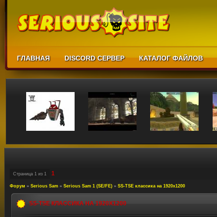
ГЛАВНАЯ
DISCORD СЕРВЕР
КАТАЛОГ ФАЙЛОВ
1
Страница
1
из
1
Форум
»
Serious Sam
»
Serious Sam 1 (SE/FE)
»
SS-TSE классика на 1920х1200
SS-TSE КЛАССИКА НА 1920Х1200