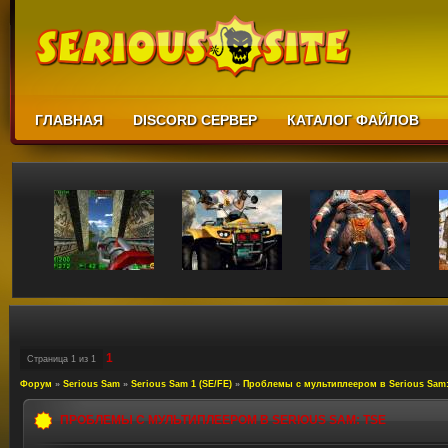
ГЛАВНАЯ
DISCORD СЕРВЕР
КАТАЛОГ ФАЙЛОВ
1
Страница
1
из
1
Форум
»
Serious Sam
»
Serious Sam 1 (SE/FE)
»
Проблемы с мультиплеером в Serious Sam:
ПРОБЛЕМЫ С МУЛЬТИПЛЕЕРОМ В SERIOUS SAM: TSE