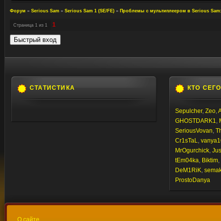
Форум
»
Serious Sam
»
Serious Sam 1 (SE/FE)
»
Проблемы с мультиплеером в Serious Sam:
1
Страница
1
из
1
СТАТИСТИКА
КТО СЕГ
Sepulcher
,
Zeo
,
GHOSTDARK1
,
SeriousVovan
,
T
Cr1sTaL
,
vanya1
MrOgurchick
,
Jus
tEm04ka
,
Biktim
,
DeM1RiK
,
semaki
ProstoDanya
О сайте