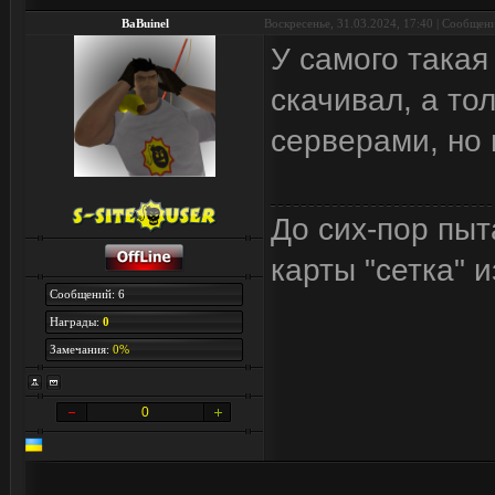
BaBuinel
Воскресенье, 31.03.2024, 17:40 | Сообщен
У самого такая
скачивал, а тол
серверами, но 
До сих-пор пыт
карты "сетка" 
Сообщений: 6
Награды:
0
Замечания:
0%
0