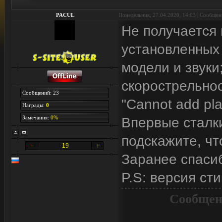
PACUL
Понедельник, 27.04.2020, 14:03 | Сообще
Не получается 
установленных
модели и звуки
скорострельност
Сообщений: 23
"Cannot add pl
Награды:
0
Замечания:
0%
Впервые сталк
подскажите, чт
19
Заранее спаси
P.S: версия ст
Сообщен