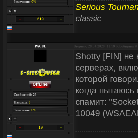
Замечания:
0%
Serious Tourna
classic
619
PACUL
Вторник, 28.04.2020, 11:10 | Сообщение #
Shotty [FIN] н
серверах, вкл
которой говори
когда пытаюсь 
Сообщений: 23
спамит: "Socket
Награды:
0
Замечания:
0%
10049 (WSAEA
19