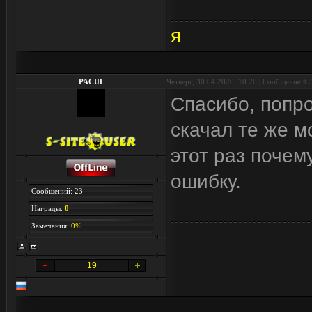
я
PACUL
Четверг, 30.04.2020, 10:26 | Сообщение #
Спасибо, попро
скачал те же м
этот раз поче
ошибку.
Сообщений: 23
Награды:
0
Замечания:
0%
19