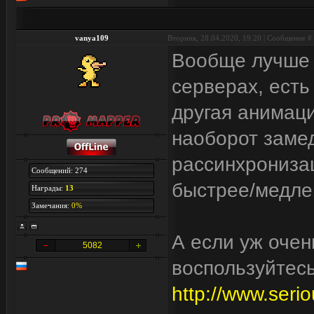
vanya109
Вторник, 28.04.2020, 19:20 | Сообщение #
Вообще лучше 
серверах, есть
другая анимаци
наоборот заме
рассинхрониза
Сообщений: 274
быстрее/медле
Награды:
13
Замечания:
0%
А если уж очен
5082
воспользуйтес
http://www.serio