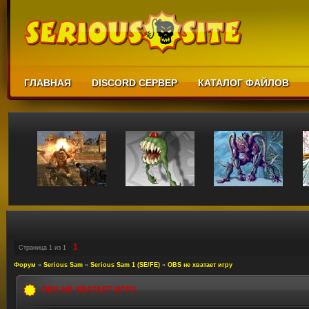
ГЛАВНАЯ
DISCORD СЕРВЕР
КАТАЛОГ ФАЙЛОВ
1
Страница
1
из
1
Форум
»
Serious Sam
»
Serious Sam 1 (SE/FE)
»
OBS не хватает игру
OBS НЕ ХВАТАЕТ ИГРУ