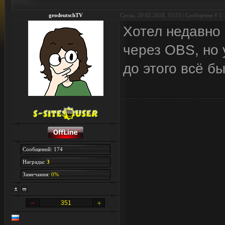
geodeutschTV
Среда, 28.02.2018, 15:55 | Сообщение #
1
Хотел недавно 
через OBS, но 
до этого всё б
Сообщений: 174
Награды:
3
Замечания:
0%
351