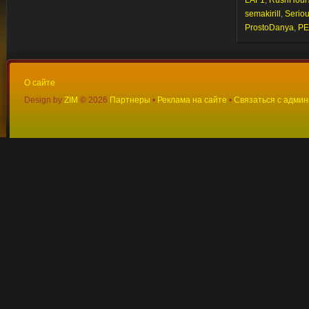
LAF1
,
RushHour
semakirill
,
Sегiо
ProstoDanya
,
PE
О сайте
Design by
ZIM
©
2026
Партнеры
•
Реклама на сайте
•
Связаться с адми