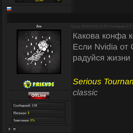
1298
Zeo
Среда, 28.02.2018, 21:30 | Сообщение #
3
Какова конфа 
Если Nvidia от
радуйся жизни :
Serious Tourna
classic
Сообщений: 158
Награды:
3
Замечания:
0%