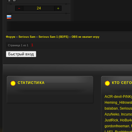
24
Форум
»
Serious Sam
»
Serious Sam 1 (SE/FE)
»
OBS не хватает игру
1
Страница
1
из
1
СТАТИСТИКА
КТО СЕГ
Ar2R-devil-PiNK
Heming_Hitrows
balaban
,
Seriou
AzuNeko
,
Incurs
JustRick
,
HoBu4
gordonfreeman
,