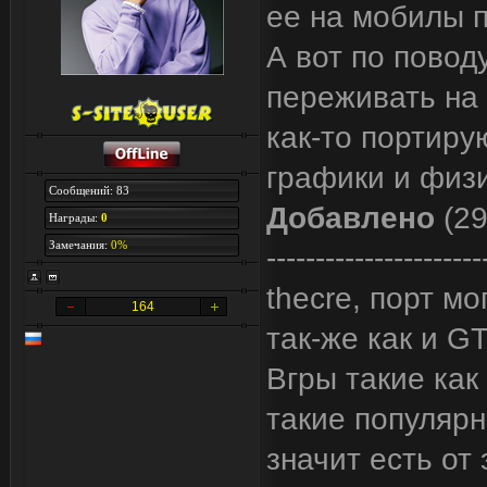
ее на мобилы п
А вот по повод
переживать на 
как-то портиру
графики и физи
Сообщений: 83
Добавлено
(29
Награды:
0
Замечания:
0%
----------------------
thecre, порт м
164
так-же как и GT
Bгры такие как
такие популярн
значит есть от