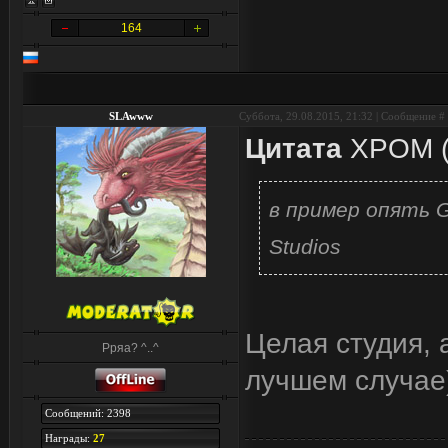
164
SLAwww
Суббота, 29.08.2015, 21:32 | Сообщение #
Цитата
XPOM
в пример опять 
Studios
Целая студия, 
Рряа? ^..^
лучшем случае)
Сообщений: 2398
Награды:
27