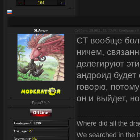
164
SLAwww
Суббота, 29.08.2015, 13:04 | Сообщение #
СТ вообще бол
ничем, связан
делегируют эти
андроид будет 
говорю, потому
он и выйдет, но
Рряа? ^..^
Where did all the dr
Сообщений: 2398
Награды:
27
We searched in the 
Замечания:
0%