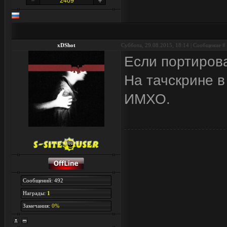
2409
xDShot
Суббота, 29.08.2015, 18:14 | Сообщение #
Если портироват
На тачскрине в
ИМХО.
Сообщений: 492
Награды:
1
Замечания:
0%