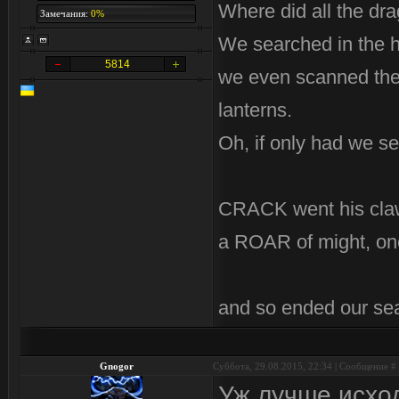
Where did all the dr
Замечания:
0%
We searched in the 
5814
we even scanned the 
lanterns.
Oh, if only had we se
CRACK went his cla
a ROAR of might, on
and so ended our se
Gnogor
Суббота, 29.08.2015, 22:34 | Сообщение #
Уж лучше исхо