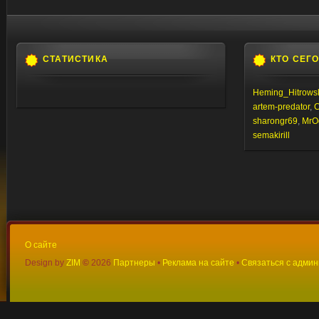
СТАТИСТИКА
КТО СЕГ
Heming_Hitrows
artem-predator
,
C
sharongr69
,
MrO
semakirill
О сайте
Design by
ZIM
©
2026
Партнеры
•
Реклама на сайте
•
Связаться с адми