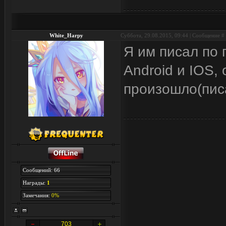
White_Harpy
Суббота, 29.08.2015, 09:44 | Сообщение #
Я им писал по 
Android и IOS,
произошло(писа
Сообщений: 66
Награды:
1
Замечания:
0%
703