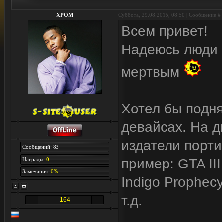
XPOM
Суббота, 29.08.2015, 08:50 | Сообщение #
Всем привет!
Надеюсь люди е
мертвым
Хотел бы подня
девайсах. На д
издатели порти
Сообщений: 83
Награды:
0
пример: GTA II
Замечания:
0%
Indigo Prophec
т.д.
164