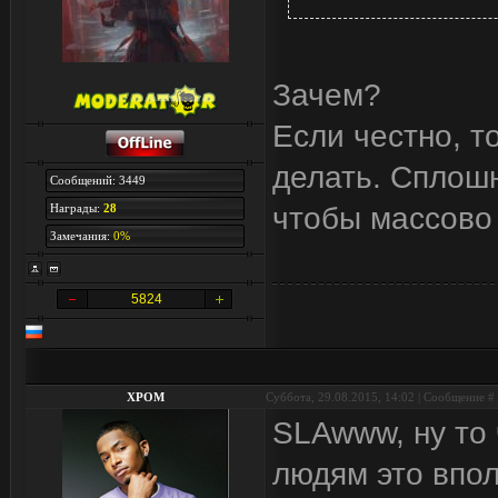
Зачем?
Если честно, т
делать. Сплошн
Сообщений: 3449
Награды:
28
чтобы массово 
Замечания:
0%
5824
XPOM
Суббота, 29.08.2015, 14:02 | Сообщение #
SLAwww, ну то 
людям это впол