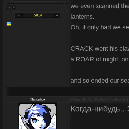
we even scanned the 
lanterns.
5814
Oh, if only had we se
CRACK went his cla
a ROAR of might, on
and so ended our se
Thanadrax
Суббота, 29.08.2015, 13:27 | Сообщение #
Когда-нибудь.. 