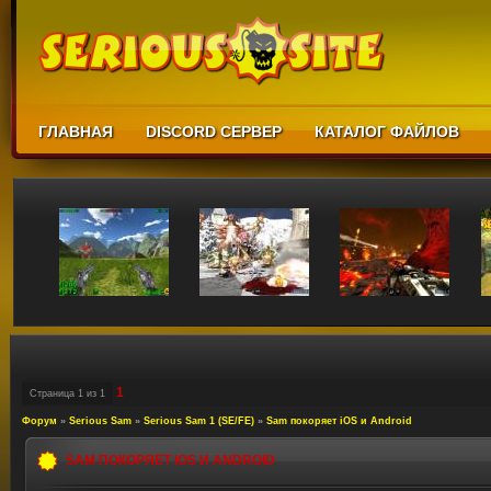
ГЛАВНАЯ
DISCORD СЕРВЕР
КАТАЛОГ ФАЙЛОВ
1
Страница
1
из
1
Форум
»
Serious Sam
»
Serious Sam 1 (SE/FE)
»
Sam покоряет iOS и Android
SAM ПОКОРЯЕТ IOS И ANDROID