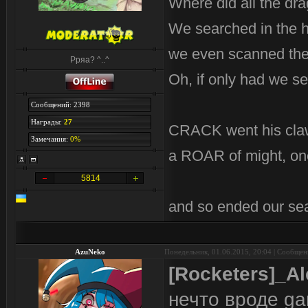
Where did all the dr
We searched in the 
we even scanned the 
Рряа? ^..^
Oh, if only had we se
Сообщений: 2398
Награды:
27
CRACK went his cla
Замечания:
0%
a ROAR of might, on
5814
and so ended our se
AzuNeko
Понедельник, 01.06.2015, 20:04 | Сообще
[Rocketers]_Al
нечто вроде g