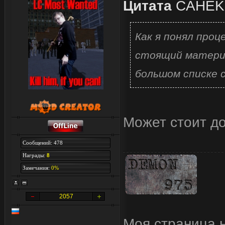
Цитата
CAHEK
(CreateProcess(
== TRUE)
Как я понял про
{
стоящий материа
return 0;
большом списке 
}
else
Может стоит до
{
return -1;
Сообщений: 478
Награды:
8
}
Замечания:
0%
}
2057
Моя страница 