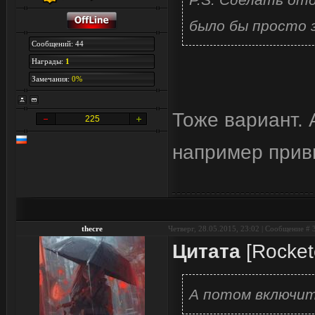
было бы просто з
Сообщений: 44
Награды:
1
Замечания:
0%
Тоже вариант. А
225
например прив
thecre
Четверг, 28.05.2015, 23:02 | Сообщение #
Цитата
[Rocket
А потом включить