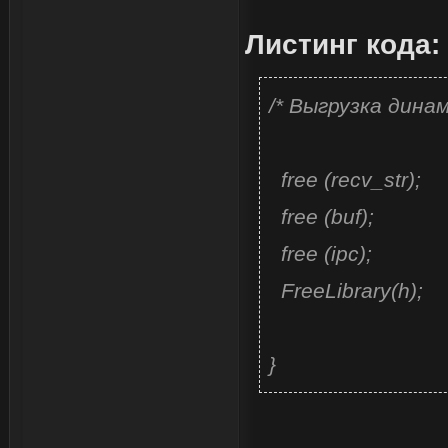
Листинг кода:
/* Выгрузка дина
free (recv_str);
free (buf);
free (ipc);
FreeLibrary(h);
}