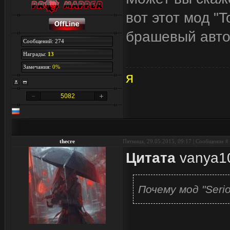
вот этот мод "
брашевый автоб
Сообщений: 274
Награды:
13
Замечания:
0%
я
5082
thecre
Пятница, 29.05.2015, 09:17 | Сообщение #
Цитата
vanya1
Почему мод "Serio