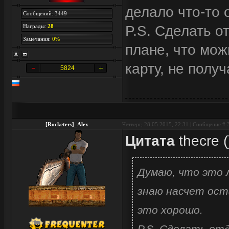
делало что-то 
Сообщений: 3449
Награды:
28
P.S. Сделать о
Замечания:
0%
плане, что мо
карту, не получ
5824
[Rocketers]_Alex
Четверг, 28.05.2015, 22:31 | Сообщение #
Цитата
thecre
(
Думаю, что это 
знаю насчет оста
это хорошо.
P.S. Сделать от