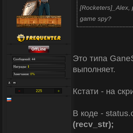
[Rocketers]_Alex
game spy?
Это типа GaneS
Сообщений: 44
Награды:
1
выполняет.
Замечания:
0%
Кстати - на скр
225
В коде - statu
(recv_str);