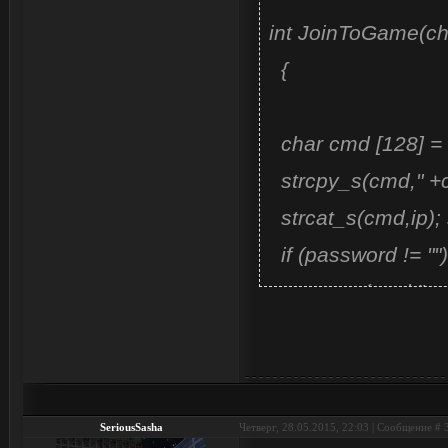
int JoinToGame(cha
{
char cmd [128] = 
strcpy_s(cmd," +c
strcat_s(cmd,ip); s
if (password != "")
strcat_s(cmd," +pa
STARTUPINFO ci
ZeroMemory(&cif,
PROCESS_INFOR
SeriousSasha
Четверг, 28.05.2015, 22:03 | Сообщение #
if