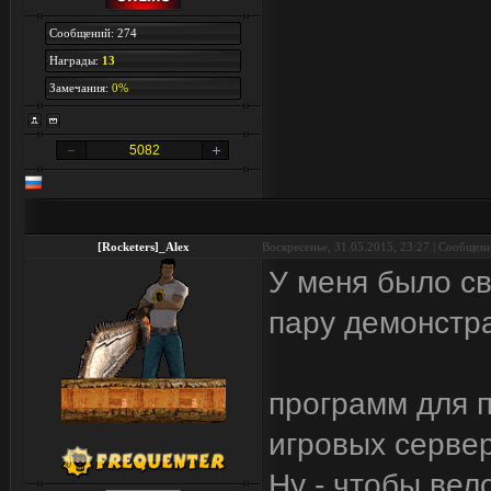
Сообщений: 274
Награды:
13
Замечания:
0%
5082
[Rocketers]_Alex
Воскресенье, 31.05.2015, 23:27 | Сообщен
У меня было св
пару демонстр
программ для п
игровых серве
Ну - чтобы вел