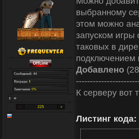
Можно добавит
выбранному се
этом можно ана
запуском игры 
таковых в дире
подключением к
Добавлено
(28
Сообщений: 44
----------------------
Награды:
1
Замечания:
0%
К серверу вот 
225
Листинг кода: