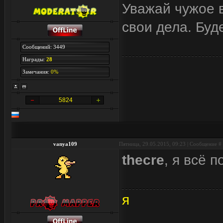
Уважай чужое в
свои дела. Буд
Сообщений: 3449
Награды:
28
Замечания:
0%
5824
vanya109
Пятница, 29.05.2015, 09:23 | Сообщение #
thecre
, я всё п
я