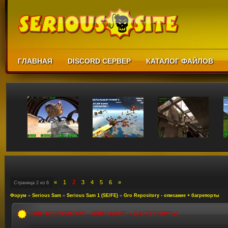
ГЛАВНАЯ
DISCORD СЕРВЕР
КАТАЛОГ ФАЙЛОВ
2
«
1
3
4
5
6
»
Страница
2
из
6
Форум
»
Serious Sam
»
Serious Sam 1 (SE/FE)
»
Gro Repository - описание + багрепорты
GRO REPOSITORY - ОПИСАНИЕ + БАГРЕПОРТЫ