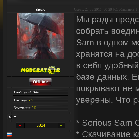
thecre
Среда, 20.05.2015, 00:28 | Сообщение #
1
Мы рады предс
собрать воедин
Sam в одном ме
хранятся на до
в себя удобный 
базе данных. Е
покрывают не 
Сообщений: 3449
уверены. Что р
Награды:
28
Замечания:
0%
* Serious Sam 
5824
* Скачивание к