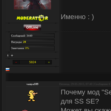
Именно : )
Сообщений: 3449
Награды:
28
Замечания:
0%
5824
vanya109
Пятница, 29.05.2015, 07:40 | Сообщение #
Почему мод "Se
для SS SE?
Может вы скаже